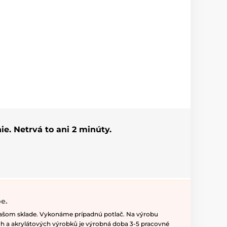
ie. Netrvá to ani 2 minúty.
e.
našom sklade. Vykonáme prípadnú potlač. Na výrobu
h a akrylátových výrobků je výrobná doba 3-5 pracovné