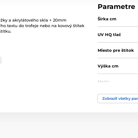
Parametre
Šírka cm
žky a akrylátového skla + 20mm
ho textu do trofeje nebo na kovový štítek
títku.
UV HQ tlač
Miesto pre štítok
Výška cm
Motív
Produktový rad
Zobraziť všetky pa
Typ ocenenia
Materiál