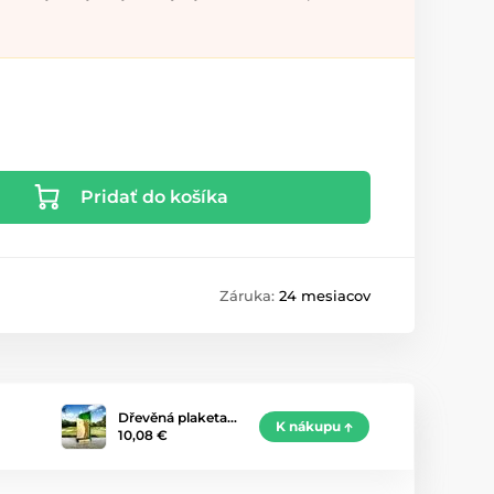
Pridať do košíka
Záruka:
24 mesiacov
Dřevěná plaketa…
K nákupu
10,08 €