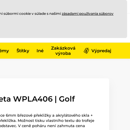
Registrovať sa
Prihlásiť sa
mi súbormi cookie v súlade s našimi
zásadami používania súborov
0
offline
0,00 €
-17)
Zakázková
émy
Štítky
Iné
Výpredaj
výroba
eta WPLA406 | Golf
ce 6mm březové překližky a akrylátového skla +
kližka. Možnost tisku vlastního textu do trofeje
odstavec. V ceně poháru není zahrnuta cena