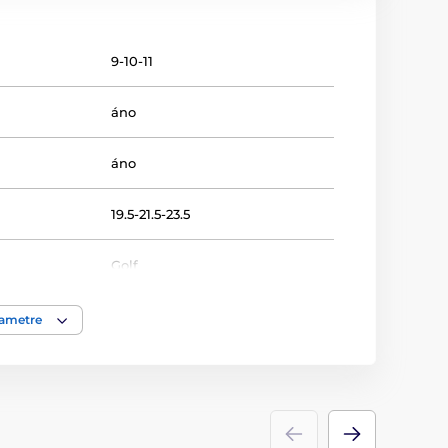
9-10-11
áno
áno
19.5-21.5-23.5
Golf
Fusion line
rametre
Plakety
drevo
,
akrylát