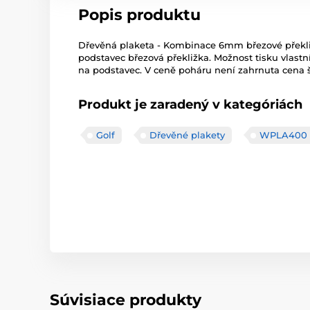
Popis produktu
Dřevěná plaketa - Kombinace 6mm březové překli
podstavec březová překližka. Možnost tisku vlastní
na podstavec. V ceně poháru není zahrnuta cena š
Produkt je zaradený v kategóriách
Golf
Dřevěné plakety
WPLA400
Súvisiace produkty