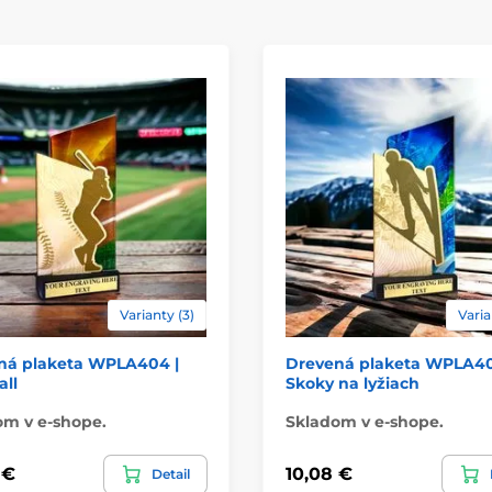
Umiestnenie
Spôsob personaliz
Varianty (3)
Varia
ná plaketa WPLA404 |
Drevená plaketa WPLA40
ll
Skoky na lyžiach
om v e-shope.
Skladom v e-shope.
 €
10,08 €
Detail