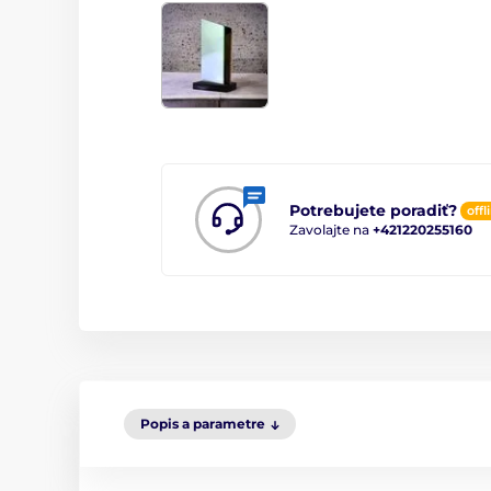
Potrebujete poradiť?
offl
Zavolajte na
+421220255160
Popis a parametre