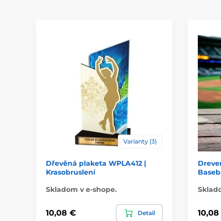
Varianty (3)
Dřevěná plaketa WPLA412 |
Dreve
Krasobruslení
Baseba
Skladom v e-shope.
Sklad
10,08 €
10,08
Detail