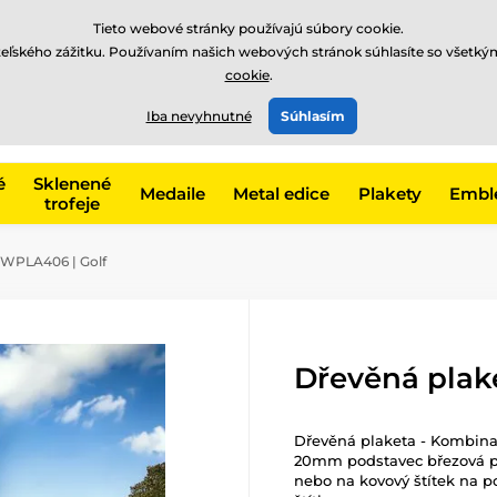
EUR
Tieto webové stránky používajú súbory cookie.
teľského zážitku. Používaním našich webových stránok súhlasíte so všetký
cookie
.
+421220255160
t, kategóriu
Iba nevyhnutné
Súhlasím
Zavolajte nám
(Po-Pi 8
é
Sklenené
Medaile
Metal edice
Plakety
Embl
trofeje
 WPLA406 | Golf
Dřevěná plak
Dřevěná plaketa - Kombina
20mm podstavec březová pře
nebo na kovový štítek na p