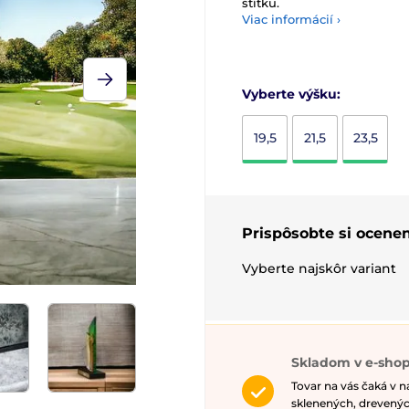
štítku.
Viac informácií ›
Vyberte výšku:
19,5
21,5
23,5
Prispôsobte si ocenen
Vyberte najskôr variant
Skladom v e-shop
Tovar na vás čaká v 
sklenených, drevenýc