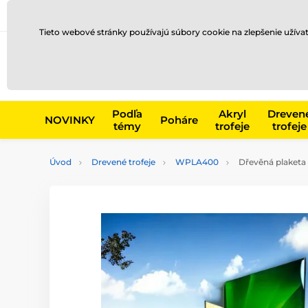
Preprava a platba
Kontakty
Blog
Tieto webové stránky používajú súbory cookie na zlepšenie užíva
Napr. produk
Podľa
Akryl
Dreven
NOVINKY
Poháre
témy
trofeje
trofeje
Úvod
Drevené trofeje
WPLA400
Dřevěná plaketa