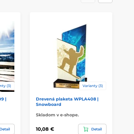
Na stôl
ácie
štítok
nty (3)
Varianty (3)
9 |
Drevená plaketa WPLA408 |
Dr
Snowboard
Bi
Skladom v e-shope.
Sk
10,08 €
10
Detail
Detail