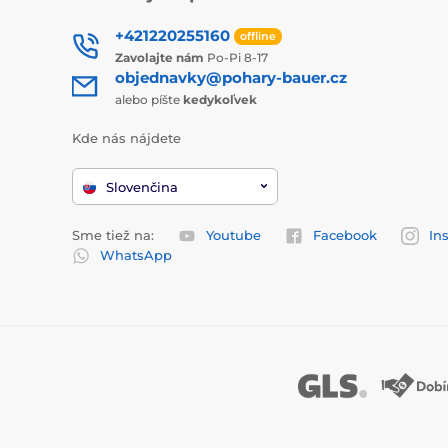
+421220255160
offline
Zavolajte nám
Po-Pi 8-17
objednavky@pohary-bauer.cz
alebo píšte
kedykoľvek
Kde nás nájdete
Slovenčina
Sme tiež na:
Youtube
Facebook
In
WhatsApp