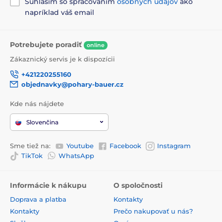
Súhlasím so spracovaním
osobných údajov
ako
napríklad váš email
Potrebujete poradiť
online
Zákaznický servis je k dispozícii
+421220255160
objednavky@pohary-bauer.cz
Kde nás nájdete
Slovenčina
Sme tiež na:
Youtube
Facebook
Instagram
TikTok
WhatsApp
Informácie k nákupu
O spoločnosti
Doprava a platba
Kontakty
Kontakty
Prečo nakupovať u nás?