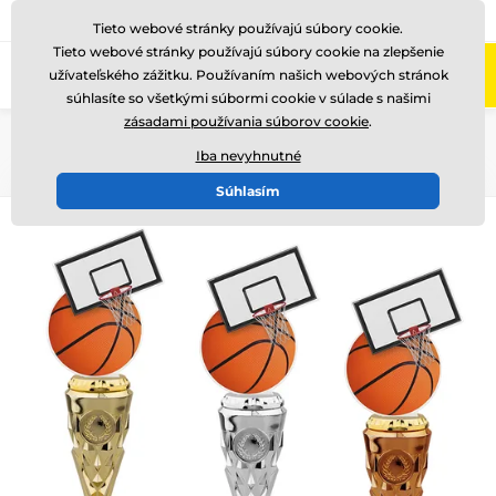
+421220255160
Zavolajte nám
(Po-Pi 8-17)
Tieto webové stránky používajú súbory cookie.
Tieto webové stránky používajú súbory cookie na zlepšenie
0
užívateľského zážitku. Používaním našich webových stránok
Menu
súhlasíte so všetkými súbormi cookie v súlade s našimi
zásadami používania súborov cookie
.
Úvod
Akryl trofeje
Iba nevyhnutné
Súhlasím