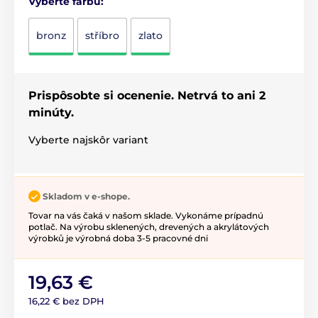
Vyberte farbu:
bronz
stříbro
zlato
Prispôsobte si ocenenie. Netrvá to ani 2
minúty.
Vyberte najskôr variant
Skladom v e-shope.
Tovar na vás čaká v našom sklade. Vykonáme prípadnú
potlač. Na výrobu sklenených, drevených a akrylátových
výrobků je výrobná doba 3-5 pracovné dni
19,63 €
16,22 € bez DPH