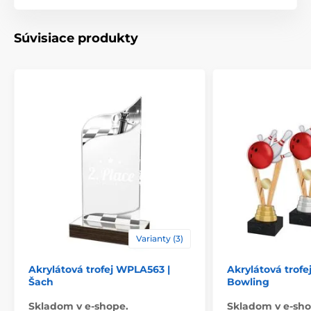
Materiál
akrylát
Súvisiace produkty
Spôsob personalizácie
štítok
,
Potlač emblému
Varianty (3)
Akrylátová trofej WPLA563 |
Akrylátová trof
Šach
Bowling
Skladom v e-shope.
Skladom v e-sho