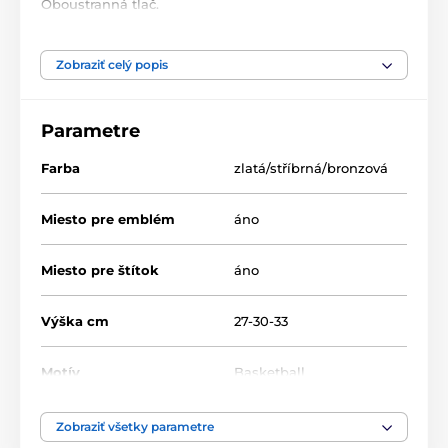
Oboustranná tlač.
Produkt je zaradený v kategóriách
Zobraziť celý popis
Basketball
Akryl trofeje
HLAC2
Parametre
Farba
zlatá/stříbrná/bronzová
Miesto pre emblém
áno
Miesto pre štítok
áno
Výška cm
27-30-33
Motív
Basketball
Typ ocenenia
Trofeje
Zobraziť všetky parametre