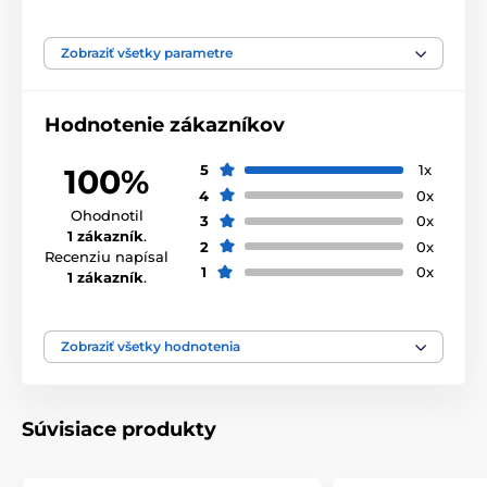
Typ ocenenia
Trofeje
Zobraziť všetky parametre
Materiál
akrylát
Hodnotenie zákazníkov
Spôsob personalizácie
štítok
,
Potlač emblému
5
1x
100%
4
0x
Ohodnotil
3
0x
1 zákazník
.
2
0x
Recenziu napísal
1
0x
1 zákazník
.
Zobraziť všetky hodnotenia
Súvisiace produkty