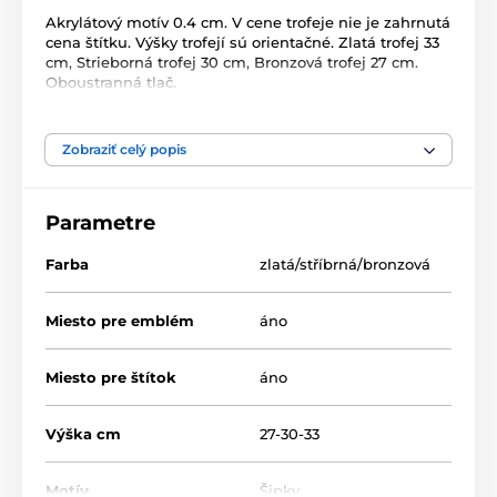
Akrylátový motív 0.4 cm. V cene trofeje nie je zahrnutá
cena štítku. Výšky trofejí sú orientačné. Zlatá trofej 33
cm, Strieborná trofej 30 cm, Bronzová trofej 27 cm.
Oboustranná tlač.
Produkt je zaradený v kategóriách
Zobraziť celý popis
Šipky
Akryl trofeje
HLAC2
Parametre
Farba
zlatá/stříbrná/bronzová
Miesto pre emblém
áno
Miesto pre štítok
áno
Výška cm
27-30-33
Motív
Šipky