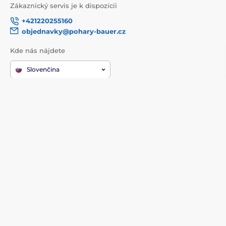
Zákaznický servis je k dispozícii
+421220255160
objednavky@pohary-bauer.cz
Kde nás nájdete
Slovenčina
Sme tiež na:
Youtube
Facebook
Instagram
TikTok
WhatsApp
Informácie k nákupu
O spoločnosti
Doprava a platba
Kontakty
Kontakty
Prečo nakupovať u nás?
Služby
O nás
Reklamácie a vrátenie tovaru
Recenze
Obchodné podmienky
Katalógy
Často kladené otázky
Blog
Ochrana osobných údajov