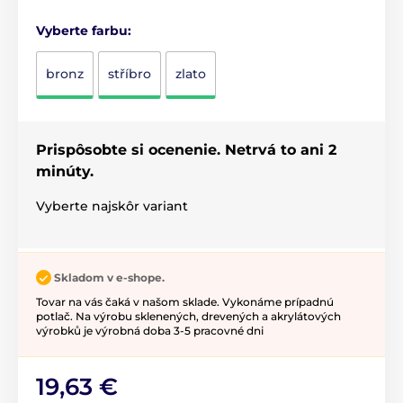
Vyberte farbu:
bronz
stříbro
zlato
Prispôsobte si ocenenie. Netrvá to ani 2
minúty.
Vyberte najskôr variant
Skladom v e-shope.
Tovar na vás čaká v našom sklade. Vykonáme prípadnú
potlač. Na výrobu sklenených, drevených a akrylátových
výrobků je výrobná doba 3-5 pracovné dni
19,63 €