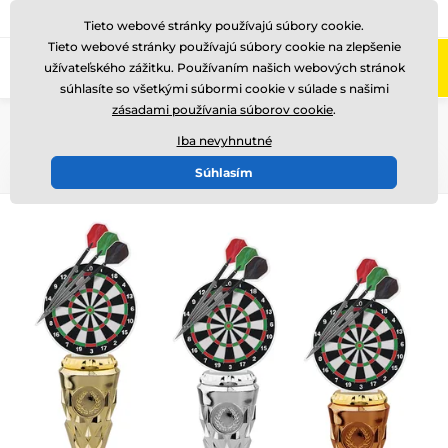
+421220255160
Zavolajte nám
(Po-Pi 8-17)
Tieto webové stránky používajú súbory cookie.
Tieto webové stránky používajú súbory cookie na zlepšenie
0
užívateľského zážitku. Používaním našich webových stránok
Menu
súhlasíte so všetkými súbormi cookie v súlade s našimi
zásadami používania súborov cookie
.
Úvod
Akryl trofeje
Iba nevyhnutné
100%
(1)
Súhlasím