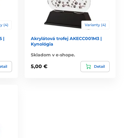
y (4)
Varianty (4)
 |
Akrylátová trofej AKECC001M3 |
Kynológia
Skladom v e-shope.
5,00 €
tail
Detail