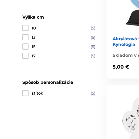
Výška cm
10
(5)
13
(5)
Akrylátová 
Kynológia
15
(5)
Skladom v 
17
(5)
5,00 €
Spôsob personalizácie
štítok
(5)