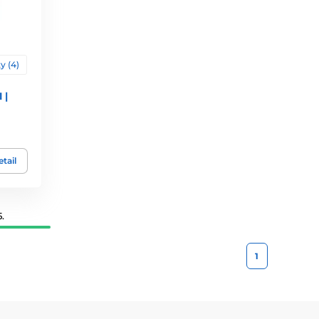
y (4)
 |
tail
.
1