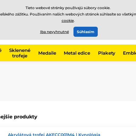
EUR
Tieto webové stránky používajú súbory cookie.
teľského zážitku. Používaním našich webových stránok súhlasíte so všetký
cookie
.
+421220255160
t, kategóriu
Iba nevyhnutné
Súhlasím
Zavolajte nám
(Po-Pi 8
é
Sklenené
Medaile
Metal edice
Plakety
Embl
trofeje
ejšie produkty
Akrylátová trofej AKECC001M4 | Kynológia