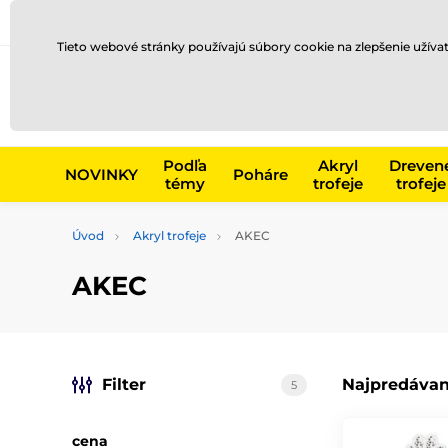
Preprava a platba
Kontakty
Blog
Tieto webové stránky používajú súbory cookie na zlepšenie užíva
Napr. produk
Podľa
Akryl
Dreven
NOVINKY
Poháre
témy
trofeje
trofeje
Úvod
Akryl trofeje
AKEC
AKEC
Filter
Najpredávan
5
cena