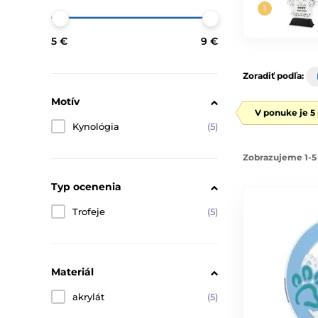
5 €
9 €
Zoradiť podľa:
Motív
V ponuke je 5
Kynológia
(5)
Zobrazujeme 1-5 
Typ ocenenia
Trofeje
(5)
Materiál
akrylát
(5)