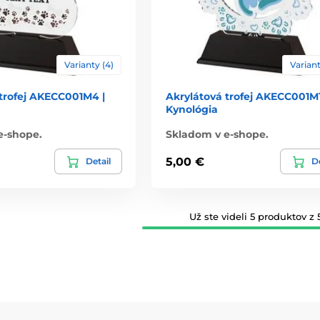
Varianty (4)
Variant
 trofej AKECC001M4 |
Akrylátová trofej AKECC001M1
Kynológia
e-shope.
Skladom v e-shope.
5,00 €
Detail
De
Už ste videli 5 produktov z 5