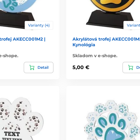
Varianty (4)
Variant
trofej AKECC001M2 |
Akrylátová trofej AKECC001M5
Kynológia
e-shope.
Skladom v e-shope.
5,00 €
Detail
De