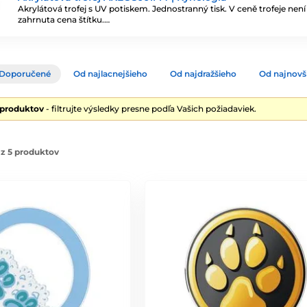
Akrylátová trofej s UV potiskem. Jednostranný tisk. V ceně trofeje není
zahrnuta cena štítku.…
Doporučené
Od najlacnejšieho
Od najdražšieho
Od najnovš
 produktov
- filtrujte výsledky presne podľa Vašich požiadaviek.
z 5 produktov