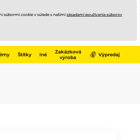
Registrovať sa
Prihlásiť sa
mi súbormi cookie v súlade s našimi
zásadami používania súborov
0
offline
0,00 €
-17)
Zakázková
émy
Štítky
Iné
Výpredaj
výroba