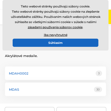
+421220255160
Zavolajte nám
(Po-Pi 8-17)
Tieto webové stránky používajú súbory cookie.
Tieto webové stránky používajú súbory cookie na zlepšenie
0
užívateľského zážitku. Používaním našich webových stránok
Menu
súhlasíte so všetkými súbormi cookie v súlade s našimi
zásadami používania súborov cookie
.
Úvod
Ocenenia podľa témy
Zimné športy
Akrylátové medaily
Iba nevyhnutné
Súhlasím
Akrylátové medaily
Akrylátové medaile.
MDAH0002
3
MDAS
30