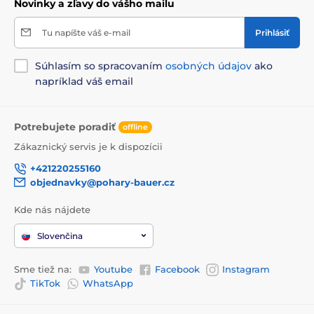
Novinky a zľavy do vášho mailu
Tu napíšte váš e-mail
Prihlásiť
Súhlasím so spracovaním
osobných údajov
ako
napríklad váš email
Potrebujete poradiť
offline
Zákaznický servis je k dispozícii
+421220255160
objednavky@pohary-bauer.cz
Kde nás nájdete
Slovenčina
Sme tiež na:
Youtube
Facebook
Instagram
TikTok
WhatsApp