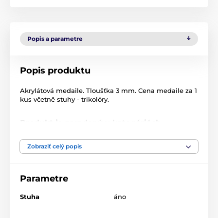
Popis a parametre
Popis produktu
Akrylátová medaile. Tloušťka 3 mm. Cena medaile za 1
kus včetně stuhy - trikolóry.
Produkt je zaradený v kategóriách
Hasiči
Medaily
MDA0020
Zobraziť celý popis
Parametre
Stuha
áno