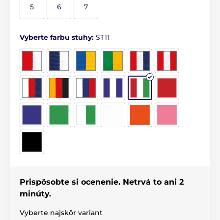
5
6
7
Vyberte farbu stuhy:
ST11
Prispôsobte si ocenenie. Netrvá to ani 2
minúty.
Vyberte najskôr variant