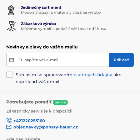
Jedinečný sortiment
Moderný dizajn a materiály vlastnej výroby
Zákazková výroba
Môžeme vyrobiť a potlačiť váš tovar od 1 kusu
Novinky a zľavy do vášho mailu
Tu napíšte váš e-mail
Prihlásiť
Súhlasím so spracovaním
osobných údajov
ako
napríklad váš email
Potrebujete poradiť
online
Zákaznický servis je k dispozícii
+421220255160
objednavky@pohary-bauer.cz
Kde nás nájdete