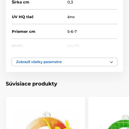
Šírka cm
0,3
UV HQ tlač
áno
Priemer cm
5-6-7
Motív
Hasiči
Typ ocenenia
Medaile
Zobraziť všetky parametre
Materiál
akrylát
Súvisiace produkty