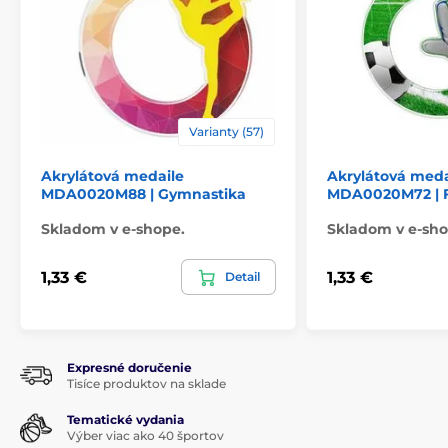
Varianty (57)
Akrylátová medaile
Akrylátová meda
MDA0020M88 | Gymnastika
MDA0020M72 | F
Skladom v e-shope.
Skladom v e-sho
1,33 €
1,33 €
Detail
Expresné doručenie
Tisíce produktov na sklade
Tematické vydania
Výber viac ako 40 športov