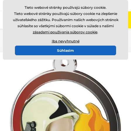
+421220255160
Zavolajte nám
(Po-Pi 8-17)
Tieto webové stránky používajú súbory cookie.
Tieto webové stránky používajú súbory cookie na zlepšenie
0
užívateľského zážitku. Používaním našich webových stránok
Menu
súhlasíte so všetkými súbormi cookie v súlade s našimi
zásadami používania súborov cookie
.
Úvod
Medaile
Akrylátové medaily
MDA0020
Iba nevyhnutné
Súhlasím