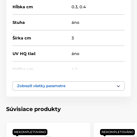
Hĺbka cm
0.3, 0.4
Stuha
áno
Šírka cm
3
UV HQ tlač
áno
Výška cm
4.5
Motív
Florbal
Zobraziť všetky parametre
Typ ocenenia
Medaile
Súvisiace produkty
Materiál
akrylát
NEKOMPLETOVÁNO
NEKOMPLETOVÁNO