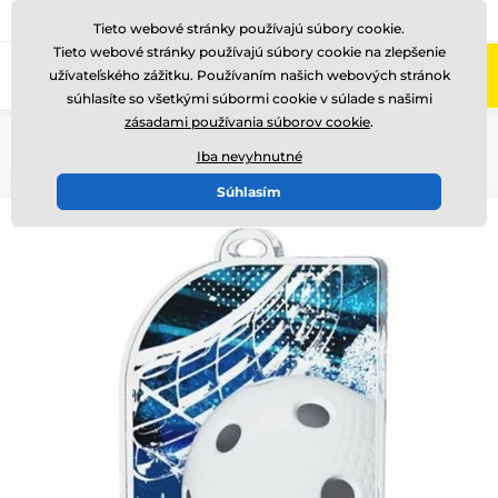
+421220255160
Zavolajte nám
(Po-Pi 8-17)
Tieto webové stránky používajú súbory cookie.
Tieto webové stránky používajú súbory cookie na zlepšenie
0
užívateľského zážitku. Používaním našich webových stránok
Menu
súhlasíte so všetkými súbormi cookie v súlade s našimi
zásadami používania súborov cookie
.
Úvod
Medaile
Akrylátové medaily
MDA50
Iba nevyhnutné
Súhlasím