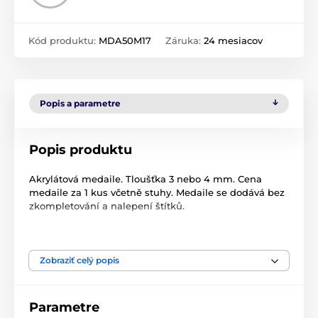
Kód produktu:
MDA50M17
Záruka:
24 mesiacov
Popis a parametre
Popis produktu
Akrylátová medaile. Tloušťka 3 nebo 4 mm. Cena
medaile za 1 kus včetně stuhy. Medaile se dodává bez
zkompletování a nalepení štítků.
Produkt je zaradený v kategóriách
Zobraziť celý popis
Florbal
Akrylátové medaily
Parametre
MDA50