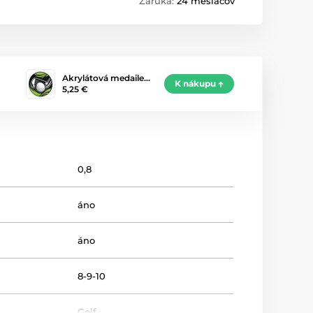
Záruka:
24 mesiacov
Akrylátová medaile…
K nákupu
5,25 €
0,8
áno
áno
8-9-10
Golf