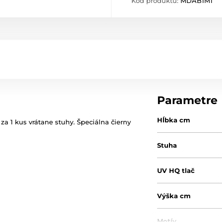
Kód produktu:
MDAB1M1
Parametre
Hĺbka cm
a 1 kus vrátane stuhy. Špeciálna čierny
Stuha
UV HQ tlač
Výška cm
Motív