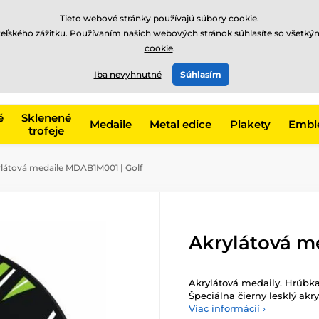
EUR
Tieto webové stránky používajú súbory cookie.
teľského zážitku. Používaním našich webových stránok súhlasíte so všetký
cookie
.
+421220255160
t, kategóriu
Iba nevyhnutné
Súhlasím
Zavolajte nám
(Po-Pi 8
é
Sklenené
Medaile
Metal edice
Plakety
Embl
trofeje
látová medaile MDAB1M001 | Golf
Akrylátová m
Akrylátová medaily. Hrúbka
Špeciálna čierny lesklý akry
Viac informácií ›