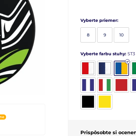
Vyberte priemer:
8
9
10
Vyberte farbu stuhy:
ST3
ine
Prispôsobte si ocenen