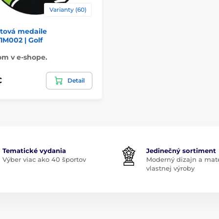
Varianty (60)
átová medaile
M002 | Golf
om v e-shope.
€
Detail
Tematické vydania
Jedinečný sortiment
Výber viac ako 40 športov
Moderný dizajn a mate
vlastnej výroby