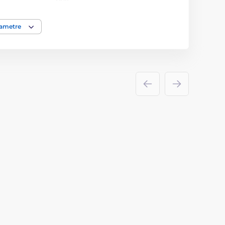
Medaile
rametre
akrylát