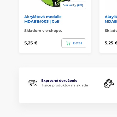
Varianty (60)
Akrylátová medaile
Akryl
MDAB1M003 | Golf
MDAB1
Skladom v e-shope.
Sklad
5,25 €
5,25 
Detail
Expresné doručenie
Tisíce produktov na sklade