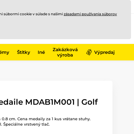
Registrovať sa
Prihlásiť sa
mi súbormi cookie v súlade s našimi
zásadami používania súborov
0
offline
0,00 €
-17)
Zakázková
émy
Štítky
Iné
Výpredaj
výroba
edaile MDAB1M001 | Golf
 0.8 cm. Cena medaily za 1 kus vrátane stuhy.
l. Špeciálne vrstvený tlač.