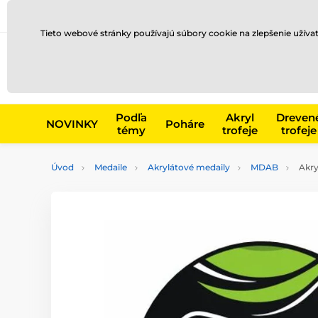
Preprava a platba
Kontakty
Blog
Tieto webové stránky používajú súbory cookie na zlepšenie užíva
Napr. produk
Podľa
Akryl
Dreven
NOVINKY
Poháre
témy
trofeje
trofeje
Úvod
Medaile
Akrylátové medaily
MDAB
Akry