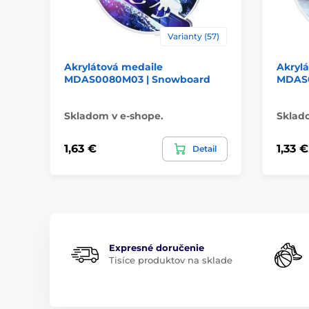
Varianty (57)
Akrylátová medaile
Akryl
MDAS0080M03 | Snowboard
MDAS0
Skladom v e-shope.
Sklad
1,63 €
1,33 €
Detail
Expresné doručenie
Tisíce produktov na sklade