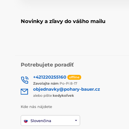
Novinky a zľavy do vášho mailu
Potrebujete poradiť
+421220255160
offline
Zavolajte nám
Po-Pi 8-17
objednavky@pohary-bauer.cz
alebo píšte
kedykoľvek
Kde nás nájdete
Slovenčina