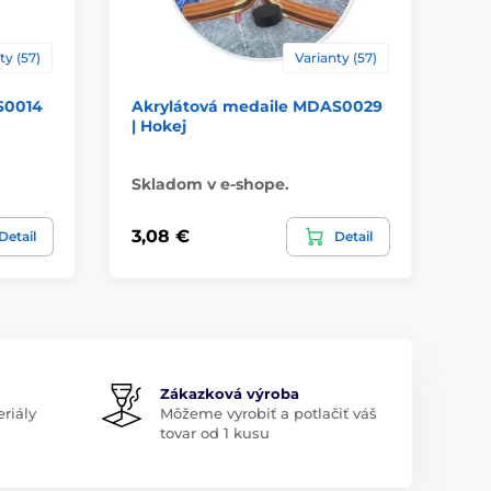
ty (57)
Varianty (57)
S0014
Akrylátová medaile MDAS0029
Ak
| Hokej
MD
Skladom v e-shope.
Sk
3,08 €
1,
Detail
Detail
Zákazková výroba
riály
Môžeme vyrobiť a potlačiť váš
tovar od 1 kusu