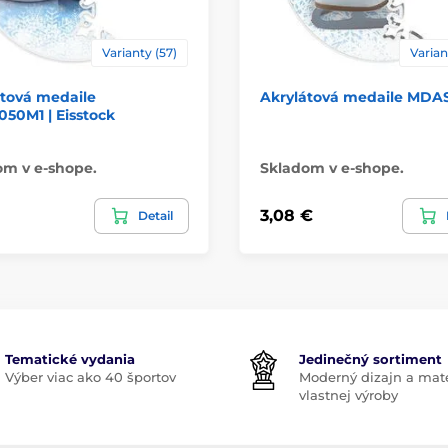
Varianty (57)
Varian
átová medaile
Akrylátová medaile MDA
50M1 | Eisstock
om v e-shope.
Skladom v e-shope.
3,08 €
Detail
Tematické vydania
Jedinečný sortiment
Výber viac ako 40 športov
Moderný dizajn a mate
vlastnej výroby