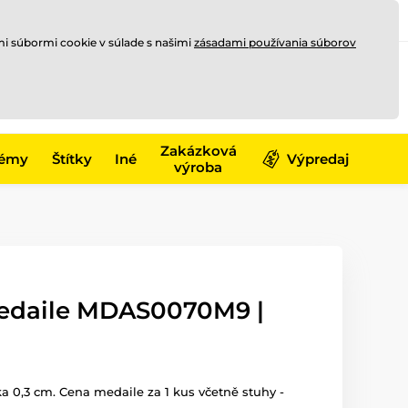
Registrovať sa
Prihlásiť sa
mi súbormi cookie v súlade s našimi
zásadami používania súborov
0
offline
0,00 €
-17)
Zakázková
émy
Štítky
Iné
Výpredaj
výroba
medaile MDAS0070M9 |
ka 0,3 cm. Cena medaile za 1 kus včetně stuhy -