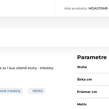
Kód produktu:
MDAS70M9
Parametre
Stuha
za 1 kus včetně stuhy - trikolóry.
Šírka cm
tové medaily
MDAS
Priemer cm
Motív