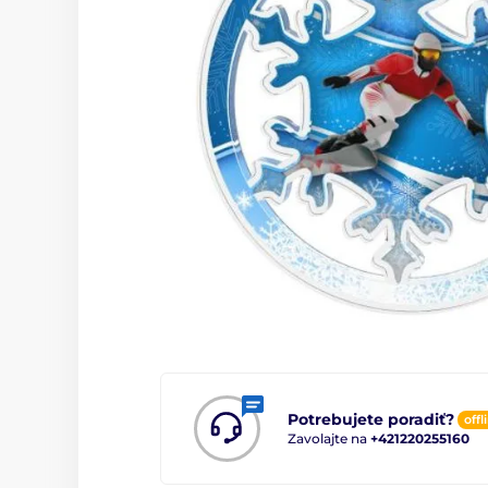
Potrebujete poradiť?
offl
Zavolajte na
+421220255160