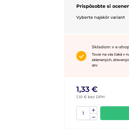
Prispôsobte si ocenen
Vyberte najskôr variant
Skladom v e-shop
Tovar na vás čaká v 
sklenených, drevenýc
dni
1,33 €
1,10 € bez DPH