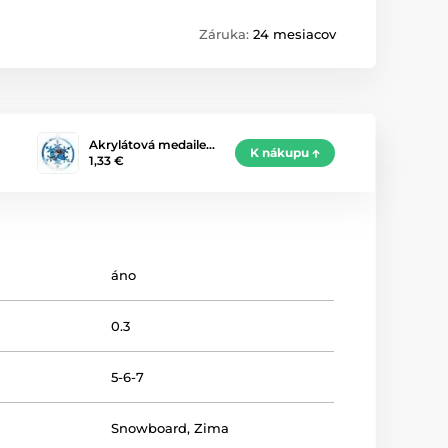
Záruka:
24 mesiacov
Akrylátová medaile…
K nákupu
1,33 €
áno
0.3
5-6-7
Snowboard
,
Zima