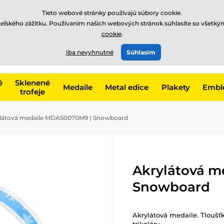
EUR
Tieto webové stránky používajú súbory cookie.
teľského zážitku. Používaním našich webových stránok súhlasíte so všetký
cookie
.
+421220255160
t, kategóriu
Iba nevyhnutné
Súhlasím
Zavolajte nám
(Po-Pi 8
é
Sklenené
Medaile
Metal edice
Plakety
Embl
trofeje
látová medaile MDAS0070M9 | Snowboard
Akrylátová 
Snowboard
Akrylátová medaile. Tloušť