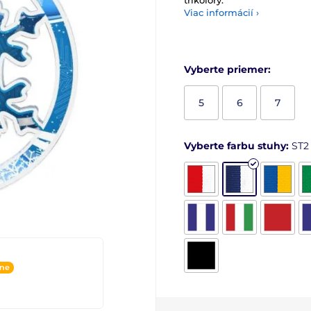
trikolóry.
Viac informácií ›
Vyberte priemer:
5
6
7
Vyberte farbu stuhy:
ST2
ine