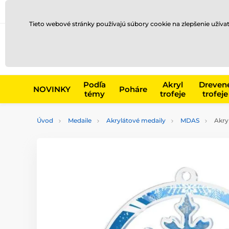
Preprava a platba
Kontakty
Blog
Tieto webové stránky používajú súbory cookie na zlepšenie užíva
Napr. produk
Podľa
Akryl
Dreven
NOVINKY
Poháre
témy
trofeje
trofeje
Úvod
Medaile
Akrylátové medaily
MDAS
Akry