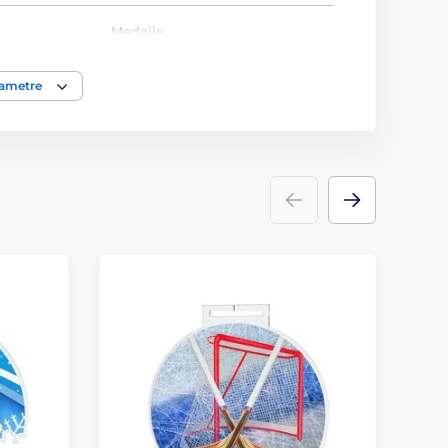
Medaile
akrylát
rametre