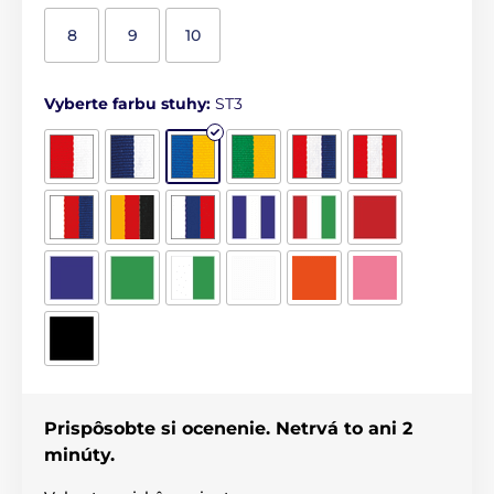
8
9
10
Vyberte farbu stuhy:
ST3
Prispôsobte si ocenenie. Netrvá to ani 2
minúty.