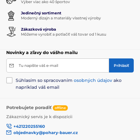
Výber viac ako 40 športov
Jedinečný sortiment
Moderný dizajn a materiály vlastnej výroby
Zákazková výroba
Môžeme vyrobiť a potlačiť váš tovar od 1 kusu
Novinky a zľavy do vášho mailu
Tu napíšte váš e-mail
Prihlásiť
Súhlasím so spracovaním
osobných údajov
ako
napríklad váš email
Potrebujete poradiť
offline
Zákaznický servis je k dispozícii
+421220255160
objednavky@pohary-bauer.cz