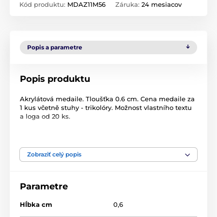
Kód produktu:
MDAZ11M56
Záruka:
24 mesiacov
Popis a parametre
Popis produktu
Akrylátová medaile. Tloušťka 0.6 cm. Cena medaile za
1 kus včetně stuhy - trikolóry. Možnost vlastního textu
a loga od 20 ks.
Produkt je zaradený v kategóriách
Zobraziť celý popis
Biatlon
Zimné športy
Akrylátové medaily
MDAZ
Parametre
Hĺbka cm
0,6