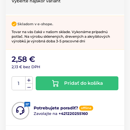
Vyberte najskôr variant
Skladom v e-shope.
Tovar na vás čaká v našom sklade. Vykonáme prípadnú
potlač. Na výrobu sklenených, drevených a akrylátových
výrobků je výrobná doba 3-5 pracovné dni
2,58 €
2,13 € bez DPH
Pridať do košíka
Potrebujete poradiť?
offline
Zavolajte na
+421220255160