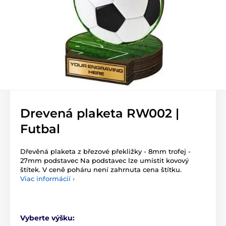
Drevená plaketa RW002 |
Futbal
Dřevěná plaketa z březové překližky - 8mm trofej -
27mm podstavec Na podstavec lze umístit kovový
štítek. V ceně poháru není zahrnuta cena štítku.
Viac informácií ›
Vyberte výšku: