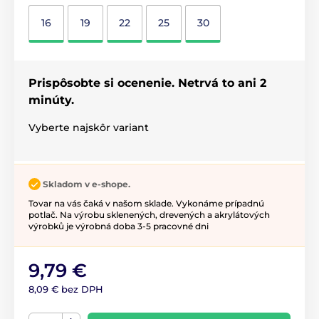
16
19
22
25
30
Prispôsobte si ocenenie. Netrvá to ani 2
minúty.
Vyberte najskôr variant
Skladom v e-shope.
Tovar na vás čaká v našom sklade. Vykonáme prípadnú
potlač. Na výrobu sklenených, drevených a akrylátových
výrobků je výrobná doba 3-5 pracovné dni
9,79 €
8,09 € bez DPH