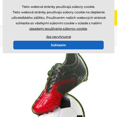
+421220255160
Zavolajte nám
(Po-Pi 8-17)
Tieto webové stránky používajú súbory cookie.
Tieto webové stránky používajú súbory cookie na zlepšenie
0
užívateľského zážitku. Používaním našich webových stránok
Menu
súhlasíte so všetkými súbormi cookie v súlade s našimi
zásadami používania súborov cookie
.
Úvod
Drevené trofeje
RW
RW001
Iba nevyhnutné
Súhlasím