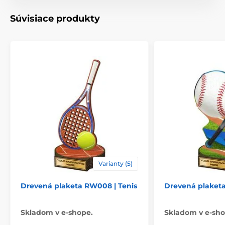
Typ ocenenia
Plakety
Súvisiace produkty
Materiál
drevo
Spôsob personalizácie
štítok
Varianty (5)
Drevená plaketa RW008 | Tenis
Drevená plaketa
Skladom v e-shope.
Skladom v e-sho