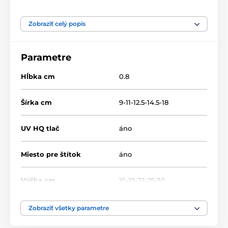
Produkt je zaradený v kategóriách
Zobraziť celý popis
Futbal
Drevené trofeje
RW
RW001
Parametre
Hĺbka cm
0.8
Šírka cm
9-11-12.5-14.5-18
UV HQ tlač
áno
Miesto pre štítok
áno
Výška cm
16-19-22-25-30
Motív
Futbal
Zobraziť všetky parametre