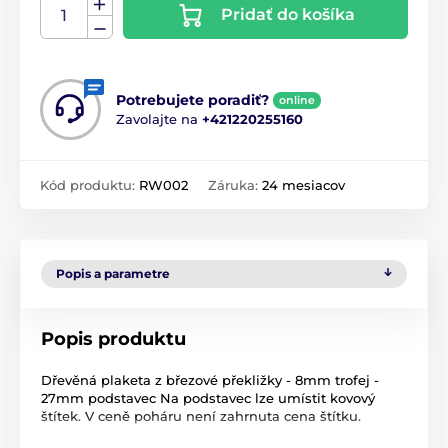
Pridať do košíka
Potrebujete poradiť?
online
Zavolajte na
+421220255160
Kód produktu:
RW002
Záruka:
24 mesiacov
Popis a parametre
Popis produktu
Dřevěná plaketa z březové překližky - 8mm trofej -
27mm podstavec Na podstavec lze umístit kovový
štítek. V ceně poháru není zahrnuta cena štítku.