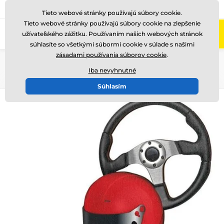
+421220255160
Zavolajte nám
(Po-Pi 8-17)
Tieto webové stránky používajú súbory cookie.
Tieto webové stránky používajú súbory cookie na zlepšenie
0
užívateľského zážitku. Používaním našich webových stránok
Menu
súhlasíte so všetkými súbormi cookie v súlade s našimi
zásadami používania súborov cookie
.
Úvod
Drevené trofeje
RW
RW100
Iba nevyhnutné
Súhlasím