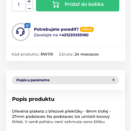
Pridať do košíka
Potrebujete poradiť?
offline
Zavolajte na
+421220255160
Kód produktu:
RW119
Záruka:
24 mesiacov
Popis a parametre
Popis produktu
Dřevěná plaketa z březové překližky - 8mm trofej -
27mm podstavec Na podstavec lze umístit kovový
štítek. V ceně poháru není zahrnuta cena štítku.