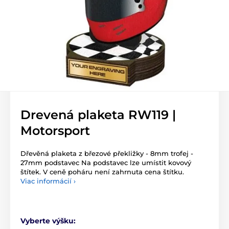
Drevená plaketa RW119 |
Motorsport
Dřevěná plaketa z březové překližky - 8mm trofej -
27mm podstavec Na podstavec lze umístit kovový
štítek. V ceně poháru není zahrnuta cena štítku.
Viac informácií ›
Vyberte výšku: