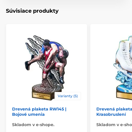
Typ ocenenia
Plakety
Súvisiace produkty
Materiál
drevo
Spôsob personalizácie
štítok
Varianty (5)
Drevená plaketa RW145 |
Drevená plaketa
Bojové umenia
Krasobruslení
Skladom v e-shope.
Skladom v e-sho