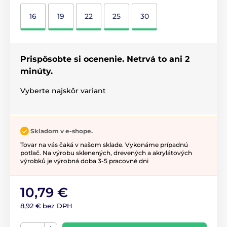
16
19
22
25
30
Prispôsobte si ocenenie. Netrvá to ani 2
minúty.
Vyberte najskôr variant
Skladom v e-shope.
Tovar na vás čaká v našom sklade. Vykonáme prípadnú
potlač. Na výrobu sklenených, drevených a akrylátových
výrobků je výrobná doba 3-5 pracovné dni
10,79 €
8,92 € bez DPH