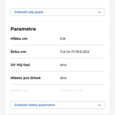
Produkt je zaradený v kategóriách
Zobraziť celý popis
Motoristický šport
Drevené trofeje
RW
RW100
Parametre
Hĺbka cm
0.8
Šírka cm
11.5-14-17-19.5-23.5
UV HQ tlač
áno
Miesto pre štítok
áno
Výška cm
16-19-22-25-30
Motív
Motorsport
Zobraziť všetky parametre