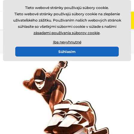
+421220255160
Zavolajte nám
(Po-Pi 8-17)
Tieto webové stránky používajú súbory cookie.
Tieto webové stránky používajú súbory cookie na zlepšenie
0
užívateľského zážitku. Používaním našich webových stránok
Menu
súhlasíte so všetkými súbormi cookie v súlade s našimi
zásadami používania súborov cookie
.
Úvod
Drevené trofeje
RW
RWR001
Iba nevyhnutné
Súhlasím