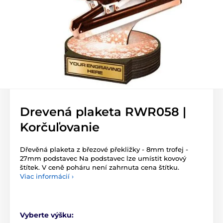
Drevená plaketa RWR058 |
Korčuľovanie
Dřevěná plaketa z březové překližky - 8mm trofej -
27mm podstavec Na podstavec lze umístit kovový
štítek. V ceně poháru není zahrnuta cena štítku.
Viac informácií ›
Vyberte výšku: