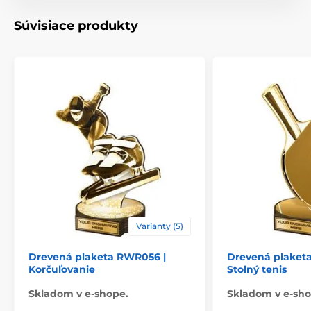
Motív
Korčuľovanie
Súvisiace produkty
Typ ocenenia
Plakety
Materiál
drevo
Spôsob personalizácie
štítok
Varianty (5)
Drevená plaketa RWR056 |
Drevená plaket
Korčuľovanie
Stolný tenis
Skladom v e-shope.
Skladom v e-sho