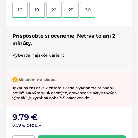
16
19
22
25
30
Prispôsobte si ocenenie. Netrvá to ani 2
minúty.
Vyberte najskôr variant
Skladom v e-shope.
Tovar na vás čaká v našom sklade. Vykonáme prípadnú
potlač. Na výrobu sklenených, drevených a akrylátových
výrobků je výrobná doba 3-5 pracovné dni
9,79 €
8,09 € bez DPH