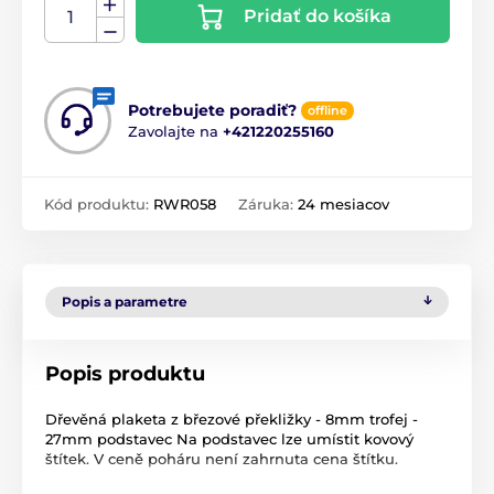
Pridať do košíka
Potrebujete poradiť?
offline
Zavolajte na
+421220255160
Kód produktu:
RWR058
Záruka:
24 mesiacov
Popis a parametre
Popis produktu
Dřevěná plaketa z březové překližky - 8mm trofej -
27mm podstavec Na podstavec lze umístit kovový
štítek. V ceně poháru není zahrnuta cena štítku.