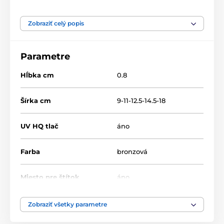
Produkt je zaradený v kategóriách
Zobraziť celý popis
Korčuľovanie
Drevené trofeje
RW
RWR001
Parametre
Hĺbka cm
0.8
Šírka cm
9-11-12.5-14.5-18
UV HQ tlač
áno
Farba
bronzová
Miesto pre štítok
áno
Výška cm
16-19-22-25-30
Zobraziť všetky parametre