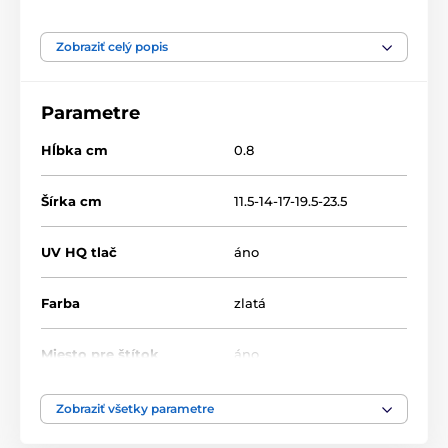
Produkt je zaradený v kategóriách
Zobraziť celý popis
Futbal
Drevené trofeje
RW
RWR100
Parametre
Hĺbka cm
0.8
Šírka cm
11.5-14-17-19.5-23.5
UV HQ tlač
áno
Farba
zlatá
Miesto pre štítok
áno
Výška cm
16-19-22-25-30
Zobraziť všetky parametre