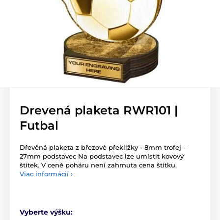
Drevená plaketa RWR101 |
Futbal
Dřevěná plaketa z březové překližky - 8mm trofej -
27mm podstavec Na podstavec lze umístit kovový
štítek. V ceně poháru není zahrnuta cena štítku.
Viac informácií ›
Vyberte výšku: