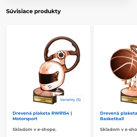
Motív
Futbal
Súvisiace produkty
Typ ocenenia
Plakety
Materiál
drevo
Spôsob personalizácie
štítok
Varianty (5)
Drevená plaketa RWR154 |
Drevená plaketa
Motorsport
Basketball
Skladom v e-shope.
Skladom v e-sho