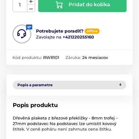
Pridať do košíka
Potrebujete poradiť?
offline
Zavolajte na
+421220255160
Kód produktu:
RWR101
Záruka:
24 mesiacov
Popis a parametre
Popis produktu
Dřevěná plaketa z březové překližky - 8mm trofej -
27mm podstavec Na podstavec lze umístit kovový
štítek. V ceně poháru není zahrnuta cena štítku.