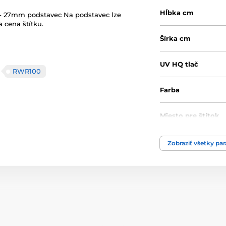
Hĺbka cm
j - 27mm podstavec Na podstavec lze
 cena štítku.
Šírka cm
UV HQ tlač
RWR100
Farba
Miesto pre štítok
Výška cm
Zobraziť všetky pa
Motív
Typ ocenenia
Materiál