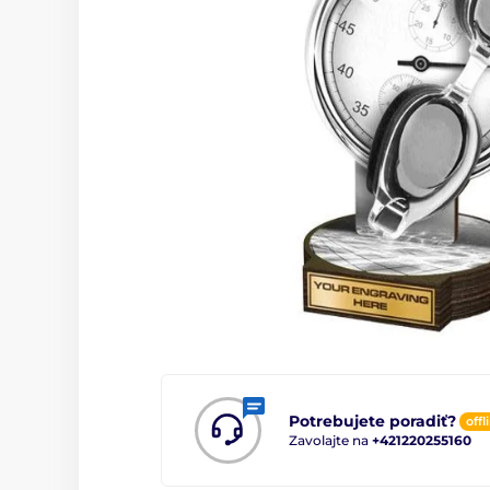
Potrebujete poradiť?
offl
Zavolajte na
+421220255160