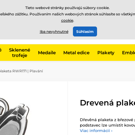
EUR
Tieto webové stránky používajú súbory cookie.
teľského zážitku. Používaním našich webových stránok súhlasíte so všetký
cookie
.
+421220255160
t, kategóriu
Iba nevyhnutné
Súhlasím
Zavolajte nám
(Po-Pi 8
é
Sklenené
Medaile
Metal edice
Plakety
Embl
trofeje
laketa RWR171 | Plavání
Drevená plak
Dřevěná plaketa z březové
podstavec lze umístit kovov
Viac informácií ›