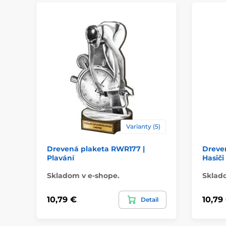
Varianty (5)
Drevená plaketa RWR177 |
Dreve
Plavání
Hasiči
Skladom v e-shope.
Sklad
10,79 €
10,79
Detail