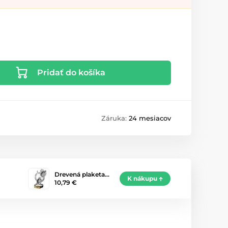
Pridať do košíka
Záruka:
24 mesiacov
Drevená plaketa…
K nákupu
10,79 €