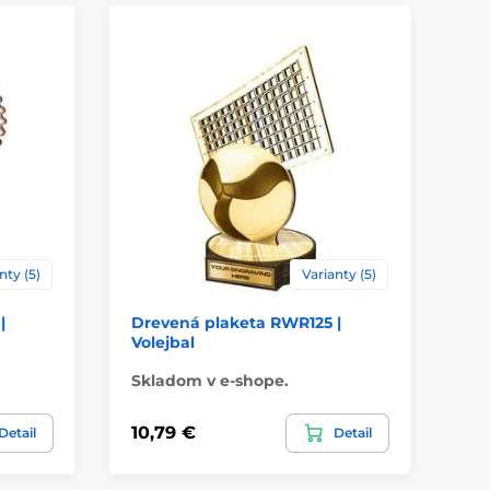
ácie
štítok
nty (5)
Varianty (5)
|
Drevená plaketa RWR125 |
Dr
Volejbal
Mo
Skladom v e-shope.
Sk
10,79 €
10
Detail
Detail