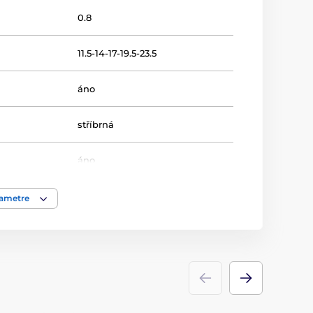
0.8
11.5-14-17-19.5-23.5
áno
stříbrná
áno
16-19-22-25-30
rametre
Plavání
Plakety
drevo