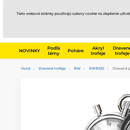
Preprava a platba
Kontakty
Blog
Tieto webové stránky používajú súbory cookie na zlepšenie užíva
Napr. produk
Podľa
Akryl
Dreven
NOVINKY
Poháre
témy
trofeje
trofeje
Úvod
Drevené trofeje
RW
RWR100
Drevená p