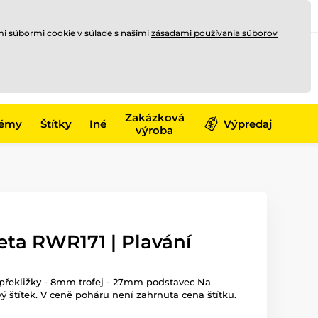
Registrovať sa
Prihlásiť sa
mi súbormi cookie v súlade s našimi
zásadami používania súborov
0
offline
0,00 €
-17)
Zakázková
émy
Štítky
Iné
Výpredaj
výroba
eta RWR171 | Plavání
 překližky - 8mm trofej - 27mm podstavec Na
ý štítek. V ceně poháru není zahrnuta cena štítku.