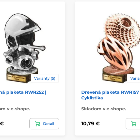
Spôsob personaliz
Varianty (5)
Varia
ná plaketa RWR252 |
Drevená plaketa RWR157 
Cyklistika
om v e-shope.
Skladom v e-shope.
 €
10,79 €
Detail