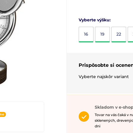
Vyberte výšku:
16
19
22
Prispôsobte si ocenen
Vyberte najskôr variant
Skladom v e-shop
ine
Tovar na vás čaká v 
sklenených, drevenýc
dni