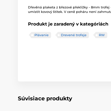
Dřevěná plaketa z březové překližky - 8mm trofe
umístit kovový štítek. V ceně poháru není zahrnuta
Produkt je zaradený v kategóriách
Plávanie
Drevené trofeje
RW
Súvisiace produkty