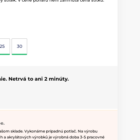
ý štítek. V ceně poháru není zahrnuta cena štítku.
25
30
ie. Netrvá to ani 2 minúty.
e.
našom sklade. Vykonáme prípadnú potlač. Na výrobu
h a akrylátových výrobků je výrobná doba 3-5 pracovné