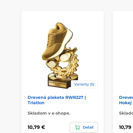
Varianty (5)
Drevená plaketa RWR227 |
Dreven
Triatlon
Hokej
Skladom v e-shope.
Sklad
10,79 €
10,79
Detail