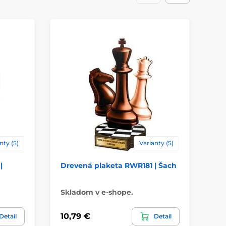
drevo
ácie
štítok
nty (5)
Varianty (5)
|
Drevená plaketa RWR181 | Šach
Dr
Cyk
Skladom v e-shope.
Sk
10,79 €
10
Detail
Detail