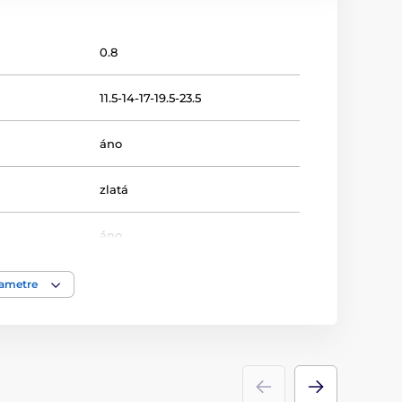
0.8
11.5-14-17-19.5-23.5
áno
zlatá
áno
16-19-22-25-30
rametre
Lukostreľba
Plakety