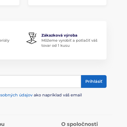
Zákazková výroba
riály
Môžeme vyrobiť a potlačiť váš
tovar od 1 kusu
Prihlásiť
osobných údajov
ako napríklad váš email
pu
O spoločnosti