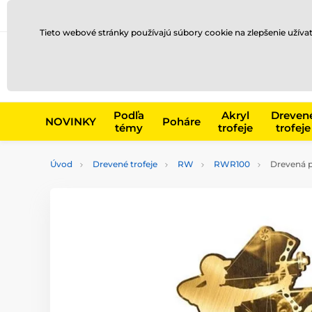
Preprava a platba
Kontakty
Blog
Tieto webové stránky používajú súbory cookie na zlepšenie užíva
Napr. produk
Podľa
Akryl
Dreven
NOVINKY
Poháre
témy
trofeje
trofeje
Úvod
Drevené trofeje
RW
RWR100
Drevená p