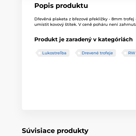
Popis produktu
Dřevěná plaketa z březové překližky - 8mm trofe
umístit kovový štítek. V ceně poháru není zahrnuta
Produkt je zaradený v kategóriách
Lukostreľba
Drevené trofeje
RW
Súvisiace produkty