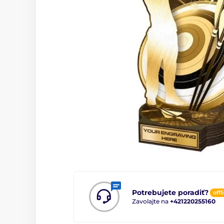
Potrebujete poradiť?
offl
Zavolajte na
+421220255160