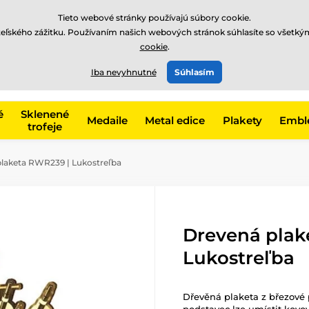
EUR
Tieto webové stránky používajú súbory cookie.
teľského zážitku. Používaním našich webových stránok súhlasíte so všetký
cookie
.
+421220255160
t, kategóriu
Iba nevyhnutné
Súhlasím
Zavolajte nám
(Po-Pi 8
é
Sklenené
Medaile
Metal edice
Plakety
Embl
trofeje
laketa RWR239 | Lukostreľba
Drevená plak
Lukostreľba
Dřevěná plaketa z březové