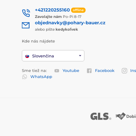
+421220255160
offline
Zavolajte nám
Po-Pi 8-17
objednavky@pohary-bauer.cz
alebo píšte
kedykoľvek
Kde nás nájdete
Slovenčina
Sme tiež na:
Youtube
Facebook
In
WhatsApp