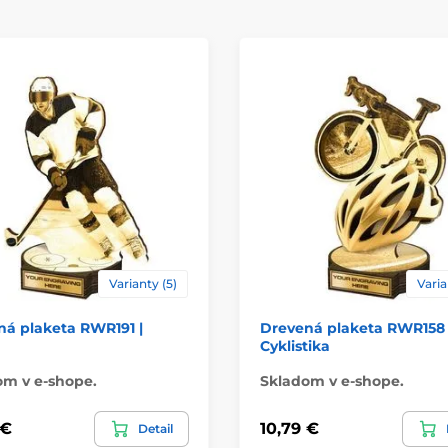
Materiál
Spôsob personaliz
Varianty (5)
Varia
á plaketa RWR191 |
Drevená plaketa RWR158 
Cyklistika
om v e-shope.
Skladom v e-shope.
 €
10,79 €
Detail