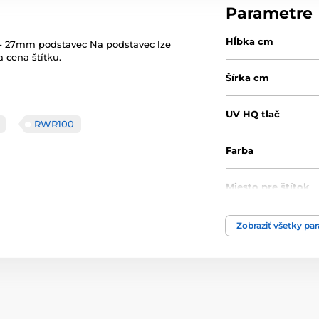
Parametre
Hĺbka cm
j - 27mm podstavec Na podstavec lze
 cena štítku.
Šírka cm
UV HQ tlač
RWR100
Farba
Miesto pre štítok
Výška cm
Zobraziť všetky pa
Motív
Typ ocenenia