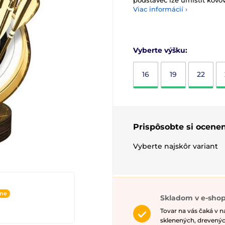
podstavec lze umístit kovov
Viac informácií ›
Vyberte výšku:
16
19
22
Prispôsobte si ocenen
Vyberte najskôr variant
ine
Skladom v e-shop
Tovar na vás čaká v 
sklenených, drevenýc