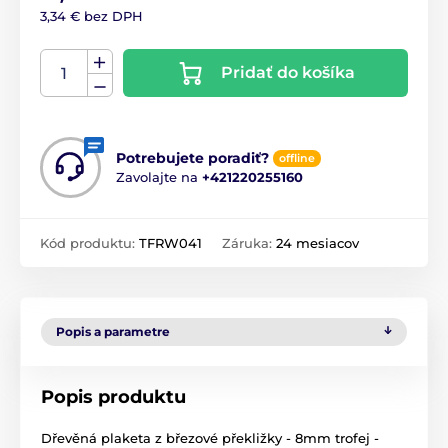
3,34 € bez DPH
Pridať do košíka
Potrebujete poradiť?
offline
Zavolajte na
+421220255160
Kód produktu:
TFRW041
Záruka:
24 mesiacov
Popis a parametre
Popis produktu
Dřevěná plaketa z březové překližky - 8mm trofej -