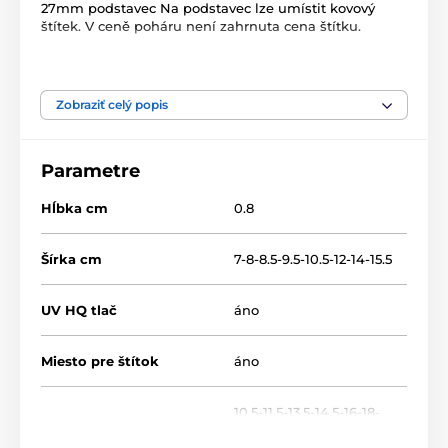
27mm podstavec Na podstavec lze umístit kovový
štítek. V ceně poháru není zahrnuta cena štítku.
Produkt je zaradený v kategóriách
Zobraziť celý popis
Atletika
Drevené trofeje
TFRW 0-307
Parametre
Hĺbka cm
0.8
Šírka cm
7-8-8.5-9.5-10.5-12-14-15.5
UV HQ tlač
áno
Miesto pre štítok
áno
10.5-11.5-13.5-14.5-16-18-
Výška cm
20-22