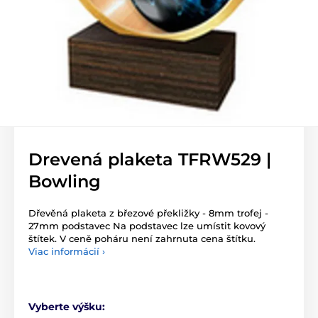
Drevená plaketa TFRW529 |
Bowling
Dřevěná plaketa z březové překližky - 8mm trofej -
27mm podstavec Na podstavec lze umístit kovový
štítek. V ceně poháru není zahrnuta cena štítku.
Viac informácií ›
Vyberte výšku: