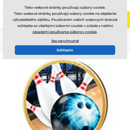
+421220255160
Zavolajte nám
(Po-Pi 8-17)
Tieto webové stránky používajú súbory cookie.
Tieto webové stránky používajú súbory cookie na zlepšenie
0
užívateľského zážitku. Používaním našich webových stránok
Menu
súhlasíte so všetkými súbormi cookie v súlade s našimi
zásadami používania súborov cookie
.
Úvod
Drevené trofeje
TFRW 501-
Iba nevyhnutné
Súhlasím