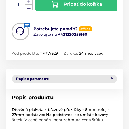
Pridať do košíka
Potrebujete poradiť?
offline
Zavolajte na
+421220255160
Kód produktu:
TFRW529
Záruka:
24 mesiacov
Popis a parametre
Popis produktu
Dřevěná plaketa z březové překližky - 8mm trofej -
27mm podstavec Na podstavec lze umístit kovový
štítek. V ceně poháru není zahrnuta cena štítku.