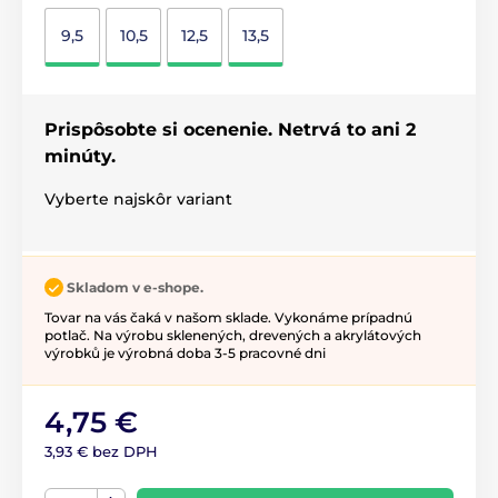
9,5
10,5
12,5
13,5
Prispôsobte si ocenenie. Netrvá to ani 2
minúty.
Vyberte najskôr variant
Skladom v e-shope.
Tovar na vás čaká v našom sklade. Vykonáme prípadnú
potlač. Na výrobu sklenených, drevených a akrylátových
výrobků je výrobná doba 3-5 pracovné dni
4,75 €
3,93 € bez DPH