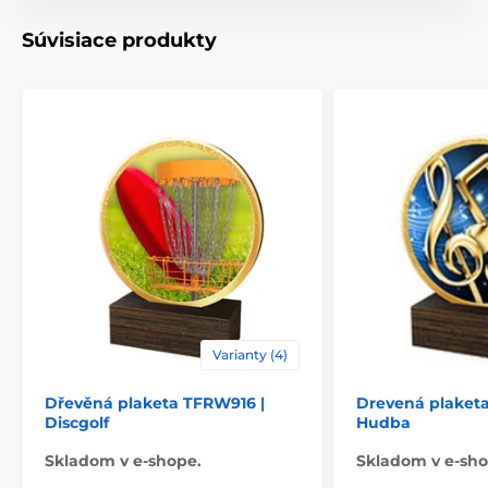
Typ ocenenia
Plakety
Súvisiace produkty
Materiál
drevo
Spôsob personalizácie
štítok
Varianty (4)
Dřevěná plaketa TFRW916 |
Drevená plaket
Discgolf
Hudba
Skladom v e-shope.
Skladom v e-sho