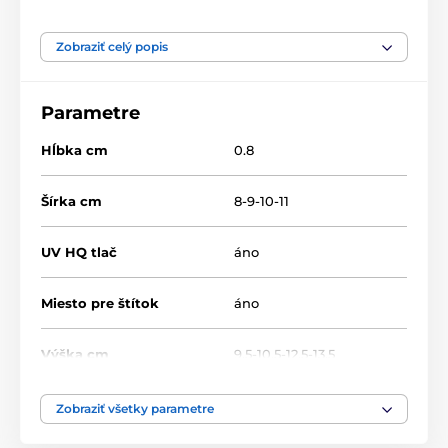
Produkt je zaradený v kategóriách
Zobraziť celý popis
Bowling
Drevené trofeje
TFRW 501-
Parametre
Hĺbka cm
0.8
Šírka cm
8-9-10-11
UV HQ tlač
áno
Miesto pre štítok
áno
Výška cm
9.5-10.5-12.5-13.5
Motív
Bowling
Zobraziť všetky parametre