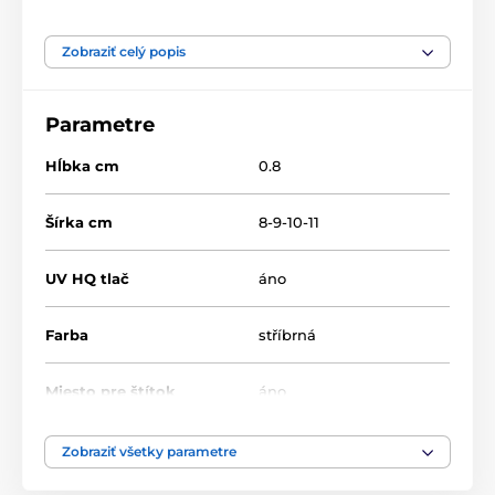
Produkt je zaradený v kategóriách
Zobraziť celý popis
Atletika
Drevené trofeje
TFRW 501-
Parametre
Hĺbka cm
0.8
Šírka cm
8-9-10-11
UV HQ tlač
áno
Farba
stříbrná
Miesto pre štítok
áno
Výška cm
9.5-10.5-12.5-13.5
Zobraziť všetky parametre