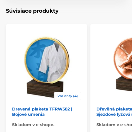
Motív
Atletika
Súvisiace produkty
Typ ocenenia
Plakety
Materiál
drevo
Spôsob personalizácie
štítok
Varianty (4)
Drevená plaketa TFRW582 |
Dřevěná plaket
Bojové umenia
Sjezdové lyžová
Skladom v e-shope.
Skladom v e-sho