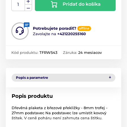
Pridať do košíka
Potrebujete poradiť?
offline
Zavolajte na
+421220255160
Kód produktu:
TFRW543
Záruka:
24 mesiacov
Popis a parametre
Popis produktu
Dřevěná plaketa z březové překližky - 8mm trofej -
27mm podstavec Na podstavec lze umístit kovový
štítek. V ceně poháru není zahrnuta cena štítku.