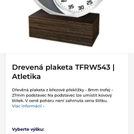
Drevená plaketa TFRW543 |
Atletika
Dřevěná plaketa z březové překližky - 8mm trofej -
27mm podstavec Na podstavec lze umístit kovový
štítek. V ceně poháru není zahrnuta cena štítku.
Viac informácií ›
Vyberte výšku: