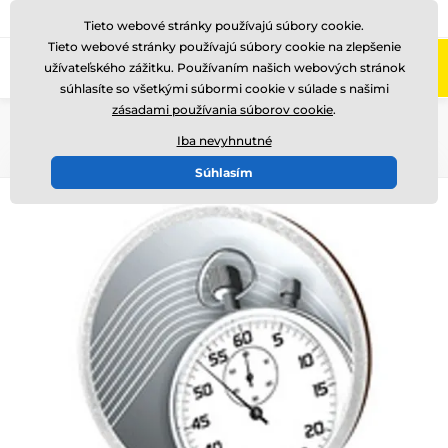
+421220255160
Zavolajte nám
(Po-Pi 8-17)
Tieto webové stránky používajú súbory cookie.
Tieto webové stránky používajú súbory cookie na zlepšenie
0
užívateľského zážitku. Používaním našich webových stránok
Menu
súhlasíte so všetkými súbormi cookie v súlade s našimi
zásadami používania súborov cookie
.
Úvod
Drevené trofeje
TFRW 501-
Iba nevyhnutné
Súhlasím