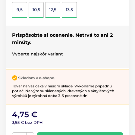
9,5
10,5
12,5
13,5
Prispôsobte si ocenenie. Netrvá to ani 2
minúty.
Vyberte najskôr variant
Skladom v e-shope.
Tovar na vás čaká v našom sklade. Vykonáme prípadnú
potlač. Na výrobu sklenených, drevených a akrylátových
výrobků je výrobná doba 3-5 pracovné dni
4,75 €
3,93 € bez DPH