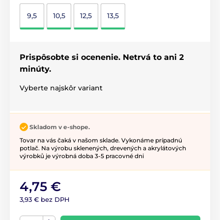
9,5
10,5
12,5
13,5
Prispôsobte si ocenenie. Netrvá to ani 2
minúty.
Vyberte najskôr variant
Skladom v e-shope.
Tovar na vás čaká v našom sklade. Vykonáme prípadnú
potlač. Na výrobu sklenených, drevených a akrylátových
výrobků je výrobná doba 3-5 pracovné dni
4,75 €
3,93 € bez DPH