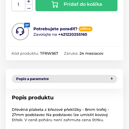
Pridať do košíka
Potrebujete poradiť?
offline
Zavolajte na
+421220255160
Kód produktu:
TFRW567
Záruka:
24 mesiacov
Popis a parametre
Popis produktu
Dřevěná plaketa z březové překližky - 8mm trofej -
27mm podstavec Na podstavec lze umístit kovový
štítek. V ceně poháru není zahrnuta cena štítku.