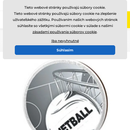
+421220255160
Zavolajte nám
(Po-Pi 8-17)
Tieto webové stránky používajú súbory cookie.
Tieto webové stránky používajú súbory cookie na zlepšenie
0
užívateľského zážitku. Používaním našich webových stránok
Menu
súhlasíte so všetkými súbormi cookie v súlade s našimi
zásadami používania súborov cookie
.
Úvod
Drevené trofeje
TFRW 501-
Iba nevyhnutné
Súhlasím