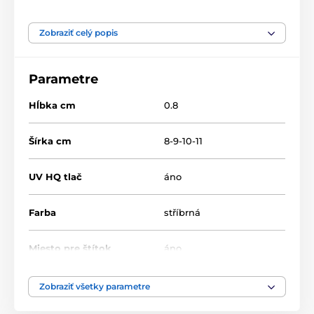
Produkt je zaradený v kategóriách
Zobraziť celý popis
Netball
Drevené trofeje
TFRW 501-
Parametre
Hĺbka cm
0.8
Šírka cm
8-9-10-11
UV HQ tlač
áno
Farba
stříbrná
Miesto pre štítok
áno
Výška cm
9.5-10.5-12.5-13.5
Zobraziť všetky parametre