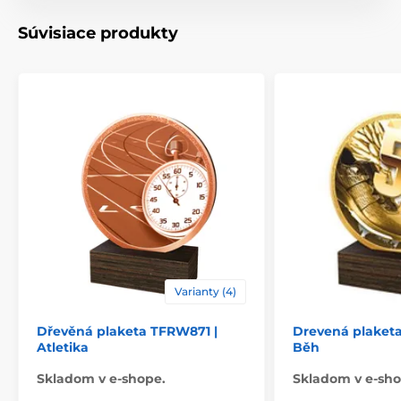
Motív
Netball
Súvisiace produkty
Typ ocenenia
Plakety
Materiál
drevo
Spôsob personalizácie
štítok
Varianty (4)
Dřevěná plaketa TFRW871 |
Drevená plaket
Atletika
Běh
Skladom v e-shope.
Skladom v e-sho