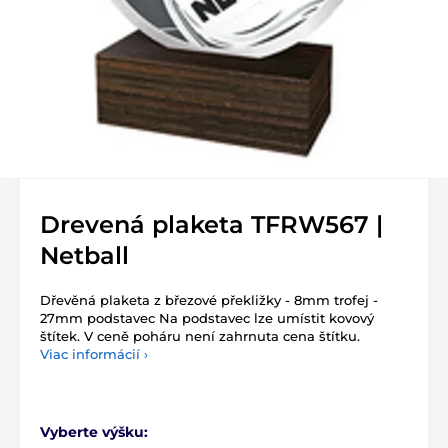
Drevená plaketa TFRW567 |
Netball
Dřevěná plaketa z březové překližky - 8mm trofej -
27mm podstavec Na podstavec lze umístit kovový
štítek. V ceně poháru není zahrnuta cena štítku.
Viac informácií ›
Vyberte výšku: