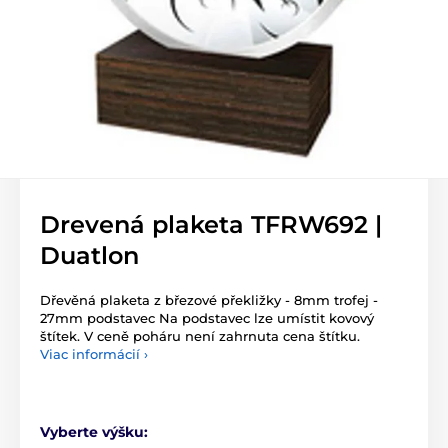
Drevená plaketa TFRW692 |
Duatlon
Dřevěná plaketa z březové překližky - 8mm trofej -
27mm podstavec Na podstavec lze umístit kovový
štítek. V ceně poháru není zahrnuta cena štítku.
Viac informácií ›
Vyberte výšku: