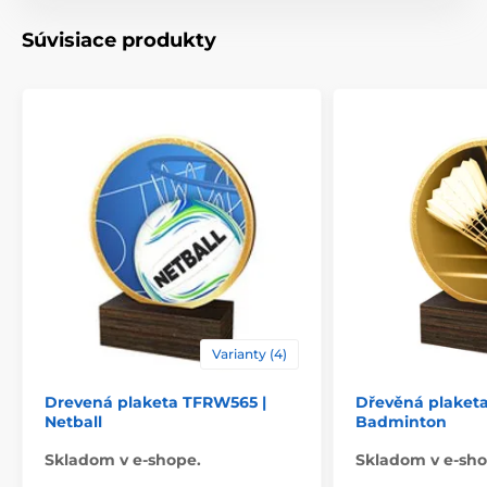
Motív
Duatlon
Súvisiace produkty
Typ ocenenia
Plakety
Materiál
drevo
Spôsob personalizácie
štítok
Varianty (4)
Drevená plaketa TFRW565 |
Dřevěná plaket
Netball
Badminton
Skladom v e-shope.
Skladom v e-sho