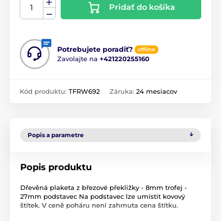
Pridať do košíka
Potrebujete poradiť?
offline
Zavolajte na
+421220255160
Kód produktu:
TFRW692
Záruka:
24 mesiacov
Popis a parametre
Popis produktu
Dřevěná plaketa z březové překližky - 8mm trofej -
27mm podstavec Na podstavec lze umístit kovový
štítek. V ceně poháru není zahrnuta cena štítku.