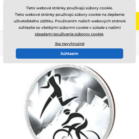
+421220255160
Zavolajte nám
(Po-Pi 8-17)
Tieto webové stránky používajú súbory cookie.
Tieto webové stránky používajú súbory cookie na zlepšenie
0
užívateľského zážitku. Používaním našich webových stránok
Menu
súhlasíte so všetkými súbormi cookie v súlade s našimi
zásadami používania súborov cookie
.
Úvod
Drevené trofeje
TFRW 501-
Iba nevyhnutné
Súhlasím