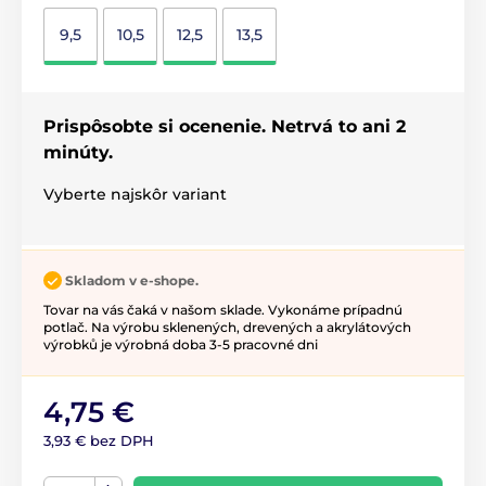
9,5
10,5
12,5
13,5
Prispôsobte si ocenenie. Netrvá to ani 2
minúty.
Vyberte najskôr variant
Skladom v e-shope.
Tovar na vás čaká v našom sklade. Vykonáme prípadnú
potlač. Na výrobu sklenených, drevených a akrylátových
výrobků je výrobná doba 3-5 pracovné dni
4,75 €
3,93 € bez DPH