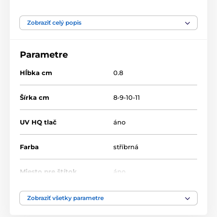
Produkt je zaradený v kategóriách
Zobraziť celý popis
Duatlon
Drevené trofeje
TFRW 501-
Parametre
Hĺbka cm
0.8
Šírka cm
8-9-10-11
UV HQ tlač
áno
Farba
stříbrná
Miesto pre štítok
áno
Výška cm
9.5-10.5-12.5-13.5
Zobraziť všetky parametre