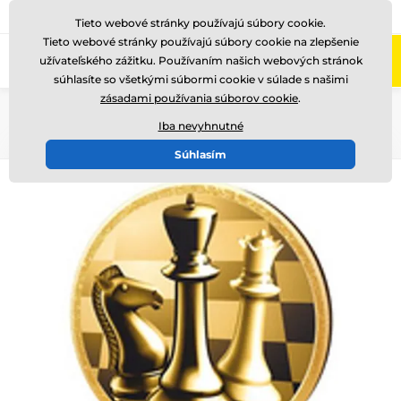
+421220255160
Zavolajte nám
(Po-Pi 8-17)
Tieto webové stránky používajú súbory cookie.
Tieto webové stránky používajú súbory cookie na zlepšenie
0
užívateľského zážitku. Používaním našich webových stránok
Menu
súhlasíte so všetkými súbormi cookie v súlade s našimi
zásadami používania súborov cookie
.
Úvod
Drevené trofeje
TFRW 501-
Iba nevyhnutné
Súhlasím