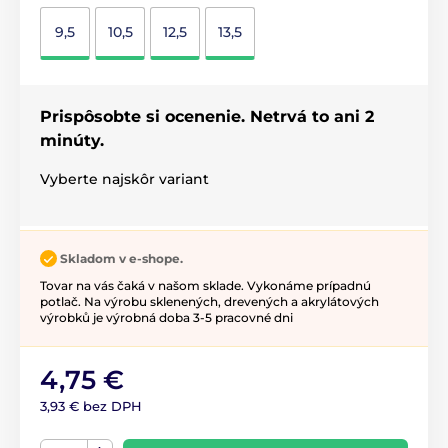
9,5
10,5
12,5
13,5
Prispôsobte si ocenenie. Netrvá to ani 2
minúty.
Vyberte najskôr variant
Skladom v e-shope.
Tovar na vás čaká v našom sklade. Vykonáme prípadnú
potlač. Na výrobu sklenených, drevených a akrylátových
výrobků je výrobná doba 3-5 pracovné dni
4,75 €
3,93 € bez DPH