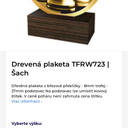
Drevená plaketa TFRW723 |
Šach
Dřevěná plaketa z březové překližky - 8mm trofej -
27mm podstavec Na podstavec lze umístit kovový
štítek. V ceně poháru není zahrnuta cena štítku.
Viac informácií ›
Vyberte výšku: