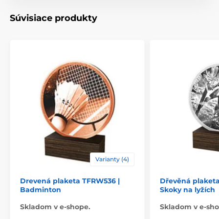
Motív
Šach
Súvisiace produkty
Typ ocenenia
Plakety
Materiál
drevo
Spôsob personalizácie
štítok
Varianty (4)
Drevená plaketa TFRW536 |
Dřevěná plaket
Badminton
Skoky na lyžích
Skladom v e-shope.
Skladom v e-sho