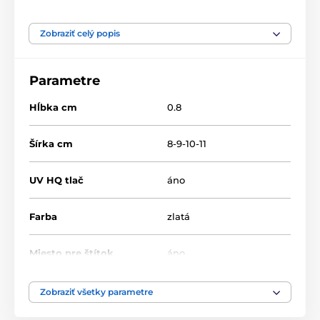
Produkt je zaradený v kategóriách
Zobraziť celý popis
Šachy
Drevené trofeje
TFRW 501-
Parametre
Hĺbka cm
0.8
Šírka cm
8-9-10-11
UV HQ tlač
áno
Farba
zlatá
Miesto pre štítok
áno
Výška cm
9.5-10.5-12.5-13.5
Zobraziť všetky parametre