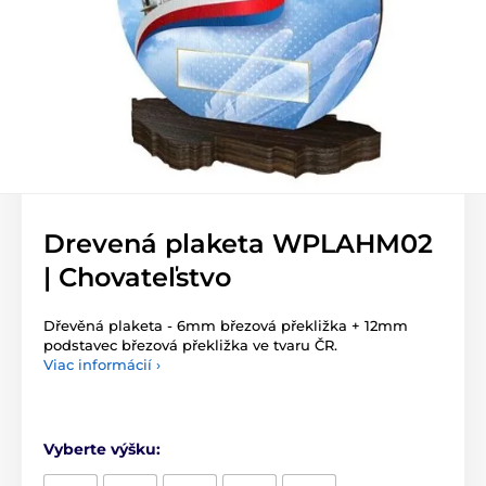
Drevená plaketa WPLAHM02
| Chovateľstvo
Dřevěná plaketa - 6mm březová překližka + 12mm
podstavec březová překližka ve tvaru ČR.
Viac informácií ›
Vyberte výšku: