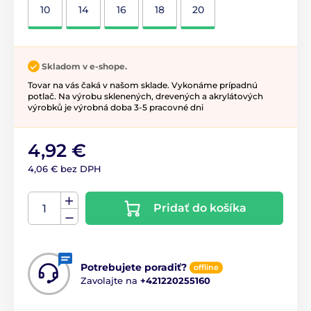
10
14
16
18
20
Skladom v e-shope.
Tovar na vás čaká v našom sklade. Vykonáme prípadnú
potlač. Na výrobu sklenených, drevených a akrylátových
výrobků je výrobná doba 3-5 pracovné dni
4,92 €
4,06 € bez DPH
Pridať do košíka
Potrebujete poradiť?
offline
Zavolajte na
+421220255160