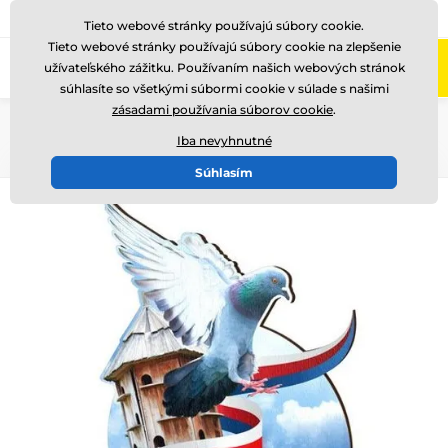
+421220255160
Zavolajte nám
(Po-Pi 8-17)
Tieto webové stránky používajú súbory cookie.
Tieto webové stránky používajú súbory cookie na zlepšenie
0
užívateľského zážitku. Používaním našich webových stránok
Menu
súhlasíte so všetkými súbormi cookie v súlade s našimi
zásadami používania súborov cookie
.
Úvod
Drevené trofeje
WPLAH
Iba nevyhnutné
Súhlasím