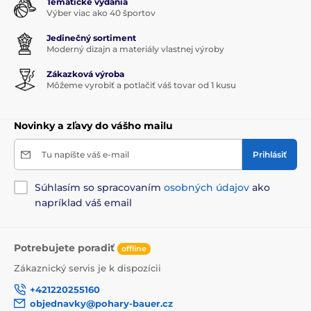
Tematické vydania
Výber viac ako 40 športov
Jedinečný sortiment
Moderný dizajn a materiály vlastnej výroby
Zákazková výroba
Môžeme vyrobiť a potlačiť váš tovar od 1 kusu
Novinky a zľavy do vášho mailu
Tu napíšte váš e-mail
Prihlásiť
Súhlasím so spracovaním
osobných údajov
ako
napríklad váš email
Potrebujete poradiť
offline
Zákaznický servis je k dispozícii
+421220255160
objednavky@pohary-bauer.cz