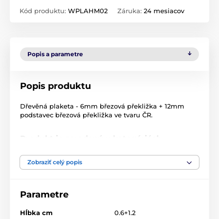
Kód produktu:
WPLAHM02
Záruka:
24 mesiacov
Popis a parametre
Popis produktu
Dřevěná plaketa - 6mm březová překližka + 12mm
podstavec březová překližka ve tvaru ČR.
Produkt je zaradený v kategóriách
Chovateľstvo
Holubi
Zobraziť celý popis
Drevené trofeje
WPLAH
Parametre
Hĺbka cm
0.6+1.2