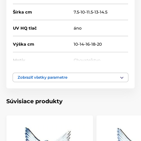
Šírka cm
7.5-10-11.5-13-14.5
UV HQ tlač
áno
Výška cm
10-14-16-18-20
Motív
Chovateľstvo
Typ ocenenia
Plakety
Zobraziť všetky parametre
Materiál
drevo
Súvisiace produkty