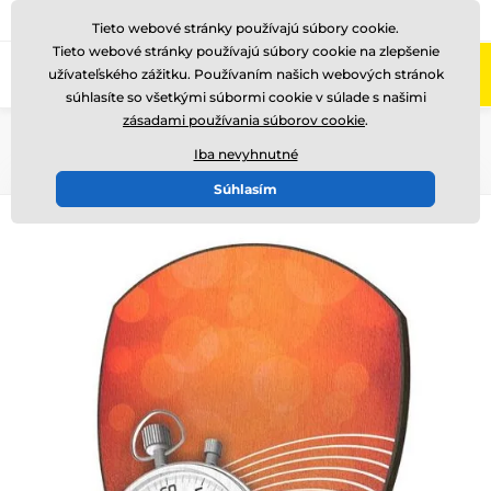
+421220255160
Zavolajte nám
(Po-Pi 8-17)
Tieto webové stránky používajú súbory cookie.
Tieto webové stránky používajú súbory cookie na zlepšenie
0
užívateľského zážitku. Používaním našich webových stránok
Menu
súhlasíte so všetkými súbormi cookie v súlade s našimi
zásadami používania súborov cookie
.
Úvod
Drevené trofeje
WPP004
Iba nevyhnutné
Súhlasím