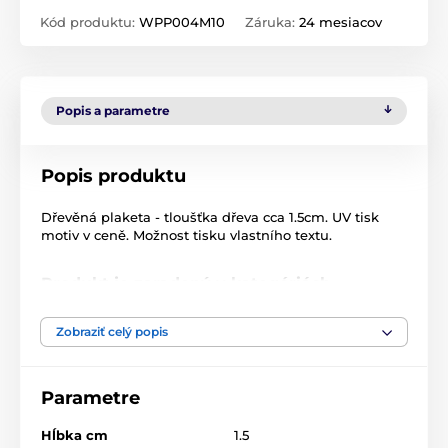
Kód produktu:
WPP004M10
Záruka:
24 mesiacov
Popis a parametre
Popis produktu
Dřevěná plaketa - tloušťka dřeva cca 1.5cm. UV tisk
motiv v ceně. Možnost tisku vlastního textu.
Produkt je zaradený v kategóriách
Atletika
WPP004
Plakety
Zobraziť celý popis
Drevené plakety
Parametre
Hĺbka cm
1.5