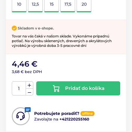
10
12,5
15
17,5
20
Skladom v e-shope.
Tovar na vás čaká v našom sklade. Vykonáme prípadnú
potlač. Na výrobu sklenených, drevených a akrylátových
výrobků je výrobná doba 3-5 pracovné dni
4,46 €
3,68 € bez DPH
Pridať do košíka
Potrebujete poradiť?
offline
Zavolajte na
+421220255160