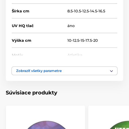
Šírka cm
8.5-10.5-12.5-14.5-16.5
UV HQ tlač
áno
Výška cm
10-12.5-15-17.5-20
Motív
Atletika
Typ ocenenia
Plakety
Zobraziť všetky parametre
Materiál
drevo
Súvisiace produkty
Umiestnenie
Na stôl