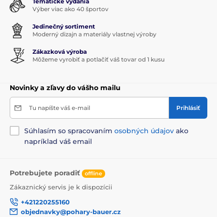
Tematické vydania
Výber viac ako 40 športov
Jedinečný sortiment
Moderný dizajn a materiály vlastnej výroby
Zákazková výroba
Môžeme vyrobiť a potlačiť váš tovar od 1 kusu
Novinky a zľavy do vášho mailu
Tu napíšte váš e-mail
Prihlásiť
Súhlasím so spracovaním
osobných údajov
ako
napríklad váš email
Potrebujete poradiť
offline
Zákaznický servis je k dispozícii
+421220255160
objednavky@pohary-bauer.cz