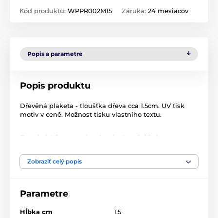
Kód produktu:
WPPR002M15
Záruka:
24 mesiacov
Popis a parametre
Popis produktu
Dřevěná plaketa - tloušťka dřeva cca 1.5cm. UV tisk
motiv v ceně. Možnost tisku vlastního textu.
Produkt je zaradený v kategóriách
Atletika
WPPR002
Plakety
Zobraziť celý popis
Drevené plakety
Parametre
Hĺbka cm
1.5