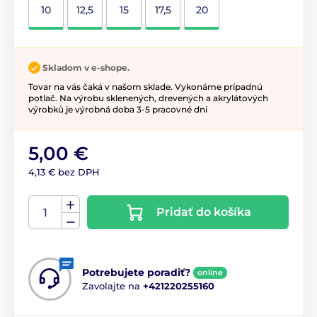
10
12,5
15
17,5
20
Skladom v e-shope.
Tovar na vás čaká v našom sklade. Vykonáme prípadnú
potlač. Na výrobu sklenených, drevených a akrylátových
výrobků je výrobná doba 3-5 pracovné dni
5,00 €
4,13 € bez DPH
Pridať do košíka
Potrebujete poradiť?
online
Zavolajte na
+421220255160