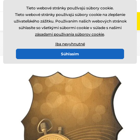
+421220255160
Zavolajte nám
(Po-Pi 8-17)
Tieto webové stránky používajú súbory cookie.
Tieto webové stránky používajú súbory cookie na zlepšenie
0
užívateľského zážitku. Používaním našich webových stránok
Menu
súhlasíte so všetkými súbormi cookie v súlade s našimi
zásadami používania súborov cookie
.
Úvod
Drevené trofeje
WPPR002
Iba nevyhnutné
Súhlasím