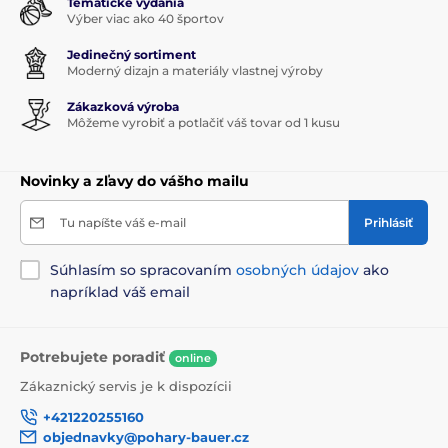
Tematické vydania
Výber viac ako 40 športov
Jedinečný sortiment
Moderný dizajn a materiály vlastnej výroby
Zákazková výroba
Môžeme vyrobiť a potlačiť váš tovar od 1 kusu
Novinky a zľavy do vášho mailu
Tu napíšte váš e-mail
Prihlásiť
Súhlasím so spracovaním
osobných údajov
ako
napríklad váš email
Potrebujete poradiť
online
Zákaznický servis je k dispozícii
+421220255160
objednavky@pohary-bauer.cz