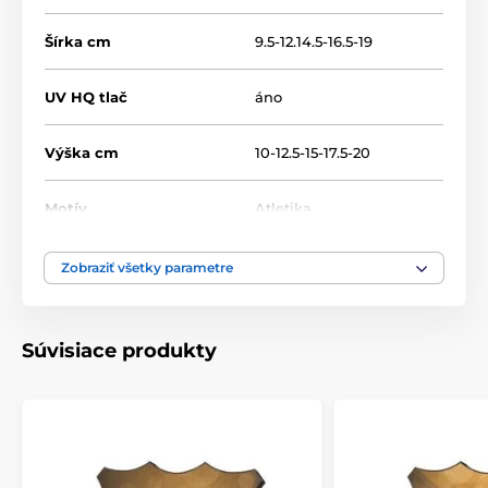
Šírka cm
9.5-12.14.5-16.5-19
UV HQ tlač
áno
Výška cm
10-12.5-15-17.5-20
Motív
Atletika
Typ ocenenia
Plakety
Zobraziť všetky parametre
Materiál
drevo
Súvisiace produkty
Umiestnenie
Na stôl