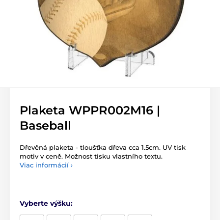
Plaketa WPPR002M16 |
Baseball
Dřevěná plaketa - tloušťka dřeva cca 1.5cm. UV tisk
motiv v ceně. Možnost tisku vlastního textu.
Viac informácií ›
Vyberte výšku: