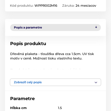
Kód produktu:
WPPR002M16
Záruka:
24 mesiacov
Popis a parametre
Popis produktu
Dřevěná plaketa - tloušťka dřeva cca 1.5cm. UV tisk
motiv v ceně. Možnost tisku vlastního textu.
Produkt je zaradený v kategóriách
Baseball
WPPR002
Plakety
Zobraziť celý popis
Drevené plakety
Parametre
Hĺbka cm
1.5