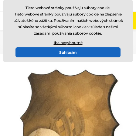
+421220255160
Zavolajte nám
(Po-Pi 8-17)
Tieto webové stránky používajú súbory cookie.
Tieto webové stránky používajú súbory cookie na zlepšenie
0
užívateľského zážitku. Používaním našich webových stránok
Menu
súhlasíte so všetkými súbormi cookie v súlade s našimi
zásadami používania súborov cookie
.
Úvod
Drevené trofeje
WPPR002
Iba nevyhnutné
Súhlasím