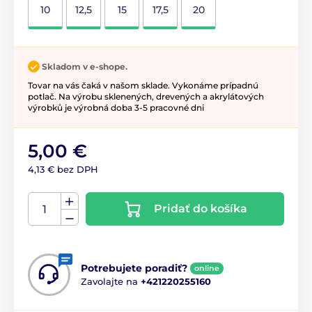
10
12,5
15
17,5
20
Skladom v e-shope.
Tovar na vás čaká v našom sklade. Vykonáme prípadnú
potlač. Na výrobu sklenených, drevených a akrylátových
výrobků je výrobná doba 3-5 pracovné dni
5,00 €
4,13 € bez DPH
Pridať do košíka
Potrebujete poradiť?
online
Zavolajte na
+421220255160