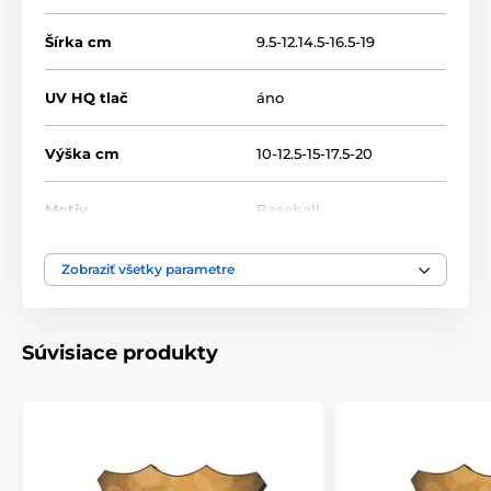
Šírka cm
9.5-12.14.5-16.5-19
UV HQ tlač
áno
Výška cm
10-12.5-15-17.5-20
Motív
Baseball
Typ ocenenia
Plakety
Zobraziť všetky parametre
Materiál
drevo
Súvisiace produkty
Umiestnenie
Na stôl