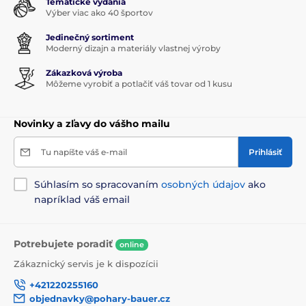
Tematické vydania
Výber viac ako 40 športov
Jedinečný sortiment
Moderný dizajn a materiály vlastnej výroby
Zákazková výroba
Môžeme vyrobiť a potlačiť váš tovar od 1 kusu
Novinky a zľavy do vášho mailu
Tu napíšte váš e-mail
Prihlásiť
Súhlasím so spracovaním
osobných údajov
ako
napríklad váš email
Potrebujete poradiť
online
Zákaznický servis je k dispozícii
+421220255160
objednavky@pohary-bauer.cz