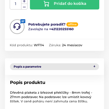
Pridať do košíka
Potrebujete poradiť?
offline
Zavolajte na
+421220255160
Kód produktu:
WF114
Záruka:
24 mesiacov
Popis a parametre
Popis produktu
Dřevěná plaketa z březové překližky - 8mm trofej -
27mm podstavec Na podstavec lze umístit kovový
štítek. V ceně poháru není zahrnuta cena štítku.