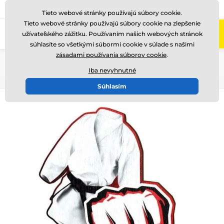
+421220255160
Zavolajte nám
(Po-Pi 8-17)
Tieto webové stránky používajú súbory cookie.
Tieto webové stránky používajú súbory cookie na zlepšenie
0
užívateľského zážitku. Používaním našich webových stránok
Menu
súhlasíte so všetkými súbormi cookie v súlade s našimi
zásadami používania súborov cookie
.
Úvod
Drevené trofeje
WF002
Iba nevyhnutné
Súhlasím