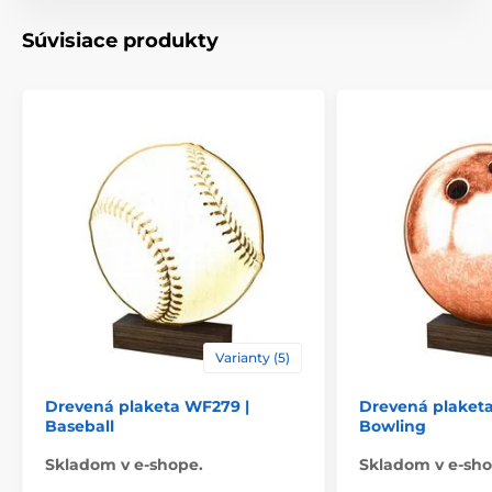
Typ ocenenia
Plakety
Súvisiace produkty
Materiál
drevo
Spôsob personalizácie
štítok
Varianty (5)
Drevená plaketa WF279 |
Drevená plaketa
Baseball
Bowling
Skladom v e-shope.
Skladom v e-sho