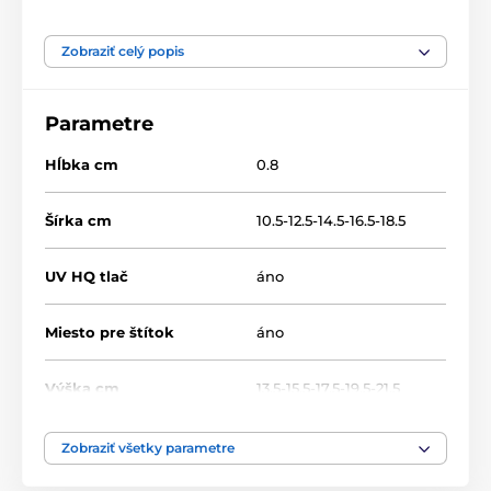
Produkt je zaradený v kategóriách
Zobraziť celý popis
Bojová umenie
Drevené trofeje
WF002
Parametre
Hĺbka cm
0.8
Šírka cm
10.5-12.5-14.5-16.5-18.5
UV HQ tlač
áno
Miesto pre štítok
áno
Výška cm
13.5-15.5-17.5-19.5-21.5
Motív
Bojové umenia
,
Karate
Zobraziť všetky parametre