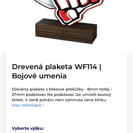
Drevená plaketa WF114 |
Bojové umenia
Dřevěná plaketa z březové překližky - 8mm trofej -
27mm podstavec Na podstavec lze umístit kovový
štítek. V ceně poháru není zahrnuta cena štítku.
Viac informácií ›
Vyberte výšku: