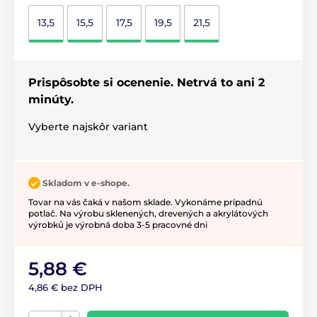
13,5
15,5
17,5
19,5
21,5
Prispôsobte si ocenenie. Netrvá to ani 2
minúty.
Vyberte najskôr variant
Skladom v e-shope.
Tovar na vás čaká v našom sklade. Vykonáme prípadnú
potlač. Na výrobu sklenených, drevených a akrylátových
výrobků je výrobná doba 3-5 pracovné dni
5,88 €
4,86 € bez DPH