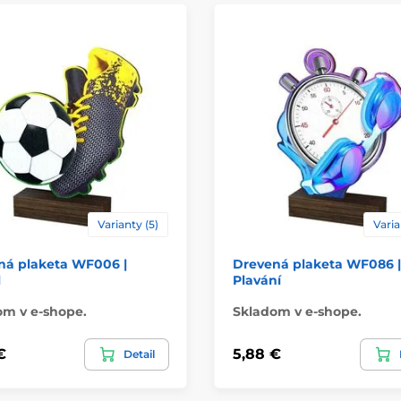
Varianty (5)
Varia
ná plaketa WF006 |
Drevená plaketa WF086 |
l
Plavání
om v e-shope.
Skladom v e-shope.
€
5,88 €
Detail