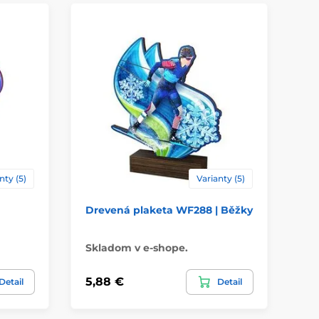
nty (5)
Varianty (5)
Drevená plaketa WF288 | Běžky
Dr
Pe
Skladom v e-shope.
Sk
5,88 €
5,
Detail
Detail