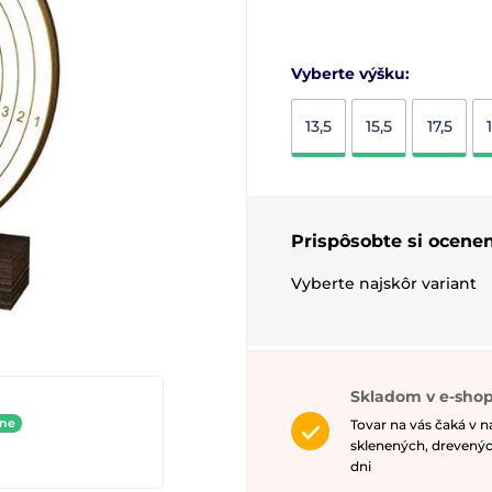
Vyberte výšku:
13,5
15,5
17,5
Prispôsobte si ocenen
Vyberte najskôr variant
Skladom v e-shop
ine
Tovar na vás čaká v 
sklenených, drevenýc
dni