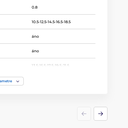
0.8
10.5-12.5-14.5-16.5-18.5
áno
áno
13.5-15.5-17.5-19.5-21.5
Streľba
rametre
Plakety
drevo
ácie
štítok