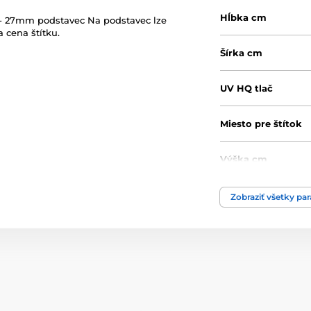
Hĺbka cm
j - 27mm podstavec Na podstavec lze
 cena štítku.
Šírka cm
UV HQ tlač
Miesto pre štítok
Výška cm
Motív
Zobraziť všetky pa
Typ ocenenia
Materiál
Spôsob personaliz