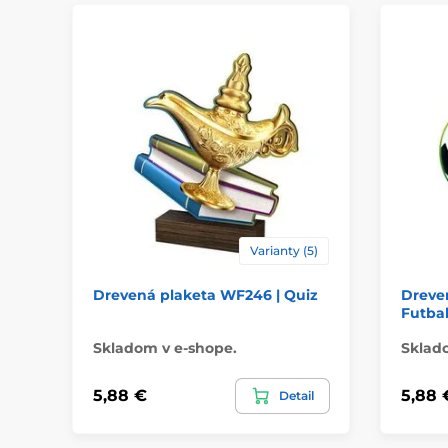
Varianty (5)
Drevená plaketa WF246 | Quiz
Dreve
Futba
Skladom v e-shope.
Sklad
5,88 €
5,88 
Detail