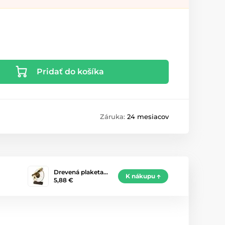
Pridať do košíka
Záruka:
24 mesiacov
Drevená plaketa…
K nákupu
5,88 €