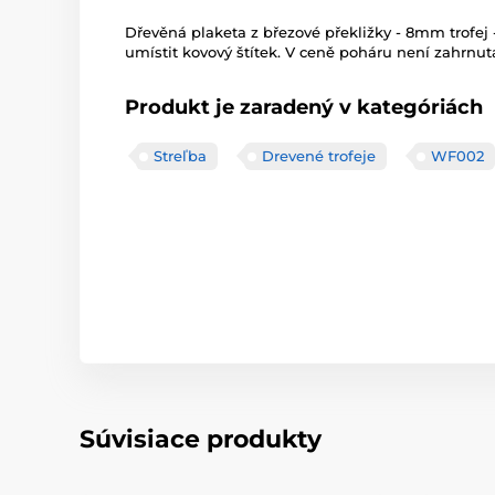
Dřevěná plaketa z březové překližky - 8mm trofe
umístit kovový štítek. V ceně poháru není zahrnuta
Produkt je zaradený v kategóriách
Streľba
Drevené trofeje
WF002
Súvisiace produkty