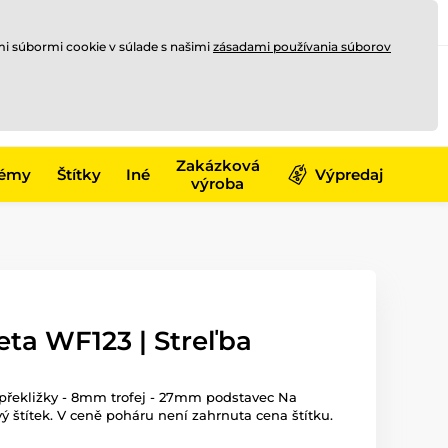
Registrovať sa
Prihlásiť sa
mi súbormi cookie v súlade s našimi
zásadami používania súborov
0
online
0,00 €
-17)
Zakázková
émy
Štítky
Iné
Výpredaj
výroba
ta WF123 | Streľba
 překližky - 8mm trofej - 27mm podstavec Na
ý štítek. V ceně poháru není zahrnuta cena štítku.