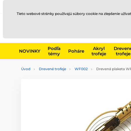
Preprava a platba
Kontakty
Blog
Tieto webové stránky používajú súbory cookie na zlepšenie užíva
Napr. produk
Podľa
Akryl
Dreven
NOVINKY
Poháre
témy
trofeje
trofeje
Úvod
Drevené trofeje
WF002
Drevená plaketa WF1