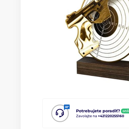
Potrebujete poradiť?
onl
Zavolajte na
+421220255160