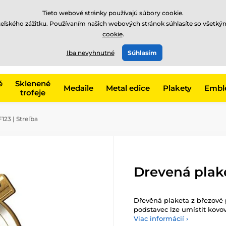
EUR
Tieto webové stránky používajú súbory cookie.
teľského zážitku. Používaním našich webových stránok súhlasíte so všetký
cookie
.
+421220255160
t, kategóriu
Iba nevyhnutné
Súhlasím
Zavolajte nám
(Po-Pi 8
é
Sklenené
Medaile
Metal edice
Plakety
Embl
trofeje
23 | Streľba
Drevená plake
Dřevěná plaketa z březové
podstavec lze umístit kovov
Viac informácií ›