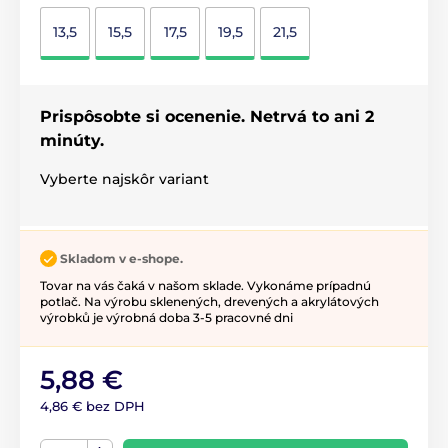
13,5
15,5
17,5
19,5
21,5
Prispôsobte si ocenenie. Netrvá to ani 2
minúty.
Vyberte najskôr variant
Skladom v e-shope.
Tovar na vás čaká v našom sklade. Vykonáme prípadnú
potlač. Na výrobu sklenených, drevených a akrylátových
výrobků je výrobná doba 3-5 pracovné dni
5,88 €
4,86 € bez DPH