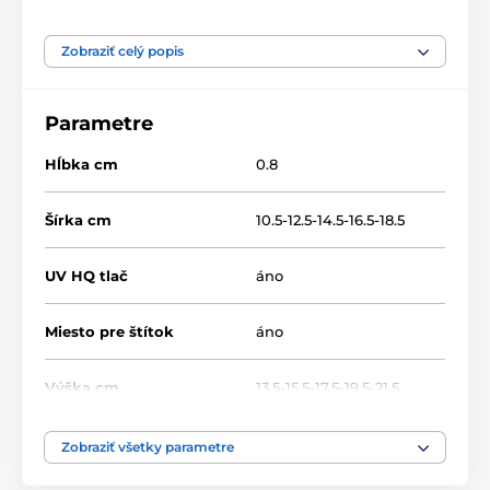
Produkt je zaradený v kategóriách
Zobraziť celý popis
Drevené trofeje
WF002
Parametre
Hĺbka cm
0.8
Šírka cm
10.5-12.5-14.5-16.5-18.5
UV HQ tlač
áno
Miesto pre štítok
áno
Výška cm
13.5-15.5-17.5-19.5-21.5
Motív
Lacrosse
Zobraziť všetky parametre