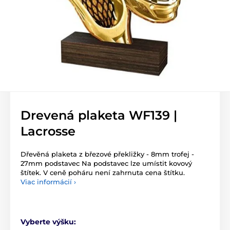
Drevená plaketa WF139 |
Lacrosse
Dřevěná plaketa z březové překližky - 8mm trofej -
27mm podstavec Na podstavec lze umístit kovový
štítek. V ceně poháru není zahrnuta cena štítku.
Viac informácií ›
Vyberte výšku: