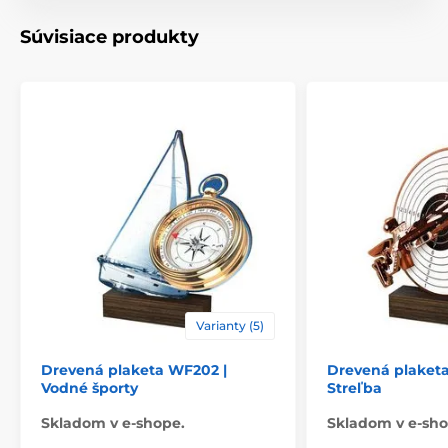
Typ ocenenia
Plakety
Súvisiace produkty
Materiál
drevo
Spôsob personalizácie
štítok
Varianty (5)
Drevená plaketa WF202 |
Drevená plaketa
Vodné športy
Streľba
Skladom v e-shope.
Skladom v e-sho