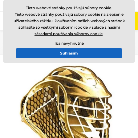
+421220255160
Zavolajte nám
(Po-Pi 8-17)
Tieto webové stránky používajú súbory cookie.
Tieto webové stránky používajú súbory cookie na zlepšenie
0
užívateľského zážitku. Používaním našich webových stránok
Menu
súhlasíte so všetkými súbormi cookie v súlade s našimi
zásadami používania súborov cookie
.
Úvod
Drevené trofeje
WF002
Iba nevyhnutné
Súhlasím