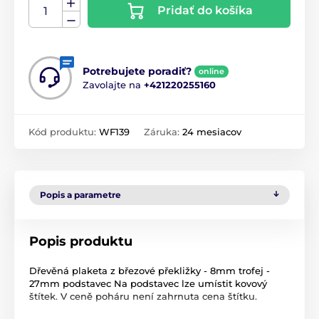
Pridať do košíka
Potrebujete poradiť?
online
Zavolajte na
+421220255160
Kód produktu:
WF139
Záruka:
24 mesiacov
Popis a parametre
Popis produktu
Dřevěná plaketa z březové překližky - 8mm trofej -
27mm podstavec Na podstavec lze umístit kovový
štítek. V ceně poháru není zahrnuta cena štítku.