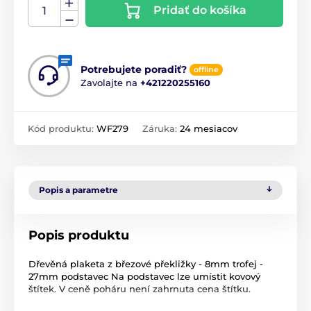
Pridať do košíka
Potrebujete poradiť?
offline
Zavolajte na
+421220255160
Kód produktu:
WF279
Záruka:
24 mesiacov
Popis a parametre
Popis produktu
Dřevěná plaketa z březové překližky - 8mm trofej -
27mm podstavec Na podstavec lze umístit kovový
štítek. V ceně poháru není zahrnuta cena štítku.