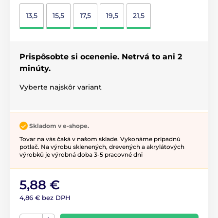
13,5
15,5
17,5
19,5
21,5
Prispôsobte si ocenenie. Netrvá to ani 2
minúty.
Vyberte najskôr variant
Skladom v e-shope.
Tovar na vás čaká v našom sklade. Vykonáme prípadnú
potlač. Na výrobu sklenených, drevených a akrylátových
výrobků je výrobná doba 3-5 pracovné dni
5,88 €
4,86 € bez DPH