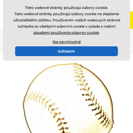
+421220255160
Zavolajte nám
(Po-Pi 8-17)
Tieto webové stránky používajú súbory cookie.
Tieto webové stránky používajú súbory cookie na zlepšenie
0
užívateľského zážitku. Používaním našich webových stránok
Menu
súhlasíte so všetkými súbormi cookie v súlade s našimi
zásadami používania súborov cookie
.
Úvod
Drevené trofeje
WF002
Iba nevyhnutné
Súhlasím