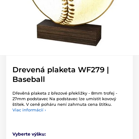
Drevená plaketa WF279 |
Baseball
Dřevěná plaketa z březové překližky - 8mm trofej -
27mm podstavec Na podstavec lze umístit kovový
štítek. V ceně poháru není zahrnuta cena štítku.
Viac informácií ›
Vyberte výšku: