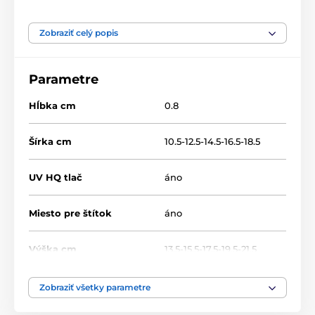
Produkt je zaradený v kategóriách
Zobraziť celý popis
Baseball
Drevené trofeje
WF002
Parametre
Hĺbka cm
0.8
Šírka cm
10.5-12.5-14.5-16.5-18.5
UV HQ tlač
áno
Miesto pre štítok
áno
Výška cm
13.5-15.5-17.5-19.5-21.5
Motív
Baseball
Zobraziť všetky parametre