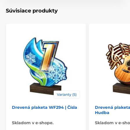
Typ ocenenia
Plakety
Súvisiace produkty
Materiál
drevo
Spôsob personalizácie
štítok
Varianty (5)
Drevená plaketa WF294 | Čísla
Drevená plaket
Hudba
Skladom v e-shope.
Skladom v e-sho