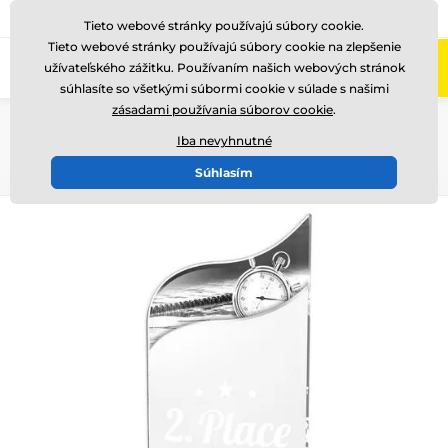
+421220255160
Zavolajte nám
(Po-Pi 8-17)
Tieto webové stránky používajú súbory cookie.
Tieto webové stránky používajú súbory cookie na zlepšenie
0
užívateľského zážitku. Používaním našich webových stránok
Menu
súhlasíte so všetkými súbormi cookie v súlade s našimi
zásadami používania súborov cookie
.
Úvod
Ocenenia podľa témy
Tématické edice
Fusion line
WPLA 501-
Iba nevyhnutné
Súhlasím