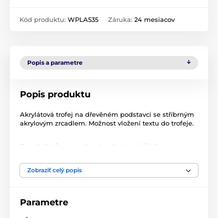
Kód produktu:
WPLA535
Záruka:
24 mesiacov
Popis a parametre
Popis produktu
Akrylátová trofej na dřevěném podstavci se stříbrným
akrylovým zrcadlem. Možnost vložení textu do trofeje.
Produkt je zaradený v kategóriách
Plávanie
Fusion line
WPLA 501-
Zobraziť celý popis
Akryl trofeje
WPLA
Parametre