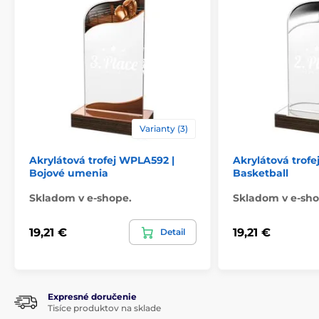
Varianty (3)
Akrylátová trofej WPLA592 |
Akrylátová trof
Bojové umenia
Basketball
Skladom v e-shope.
Skladom v e-sho
19,21 €
19,21 €
Detail
Expresné doručenie
Tisíce produktov na sklade