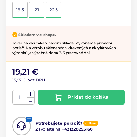
19,5
21
22,5
Skladom v e-shope.
Tovar na vás čaká v našom sklade. Vykonáme prípadnú
potlač. Na výrobu sklenených, drevených a akrylátových
výrobků je výrobná doba 3-5 pracovné dni
19,21 €
15,87 € bez DPH
Pridať do košíka
Potrebujete poradiť?
offline
Zavolajte na
+421220255160