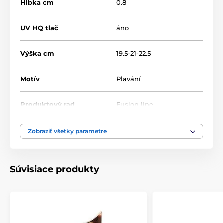
Hĺbka cm
0.8
UV HQ tlač
áno
Výška cm
19.5-21-22.5
Motív
Plavání
Produktový rad
Fusion line
Typ ocenenia
Trofeje
Zobraziť všetky parametre
Materiál
akrylát
Súvisiace produkty