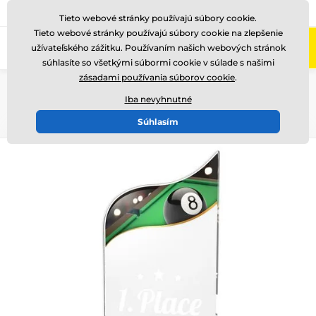
+421220255160
Zavolajte nám
(Po-Pi 8-17)
Tieto webové stránky používajú súbory cookie.
Tieto webové stránky používajú súbory cookie na zlepšenie
0
užívateľského zážitku. Používaním našich webových stránok
Menu
súhlasíte so všetkými súbormi cookie v súlade s našimi
zásadami používania súborov cookie
.
Úvod
Ocenenia podľa témy
Tématické edice
Fusion line
WPLA 501-
Iba nevyhnutné
Súhlasím