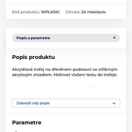
Kód produktu:
WPLA541
Záruka:
24 mesiacov
Popis a parametre
Popis produktu
Akrylátová trofej na dřevěném podstavci se stříbrným
akrylovým zrcadlem. Možnost vložení textu do trofeje.
Produkt je zaradený v kategóriách
Fusion line
WPLA 501-
Zobraziť celý popis
Akryl trofeje
WPLA
Parametre