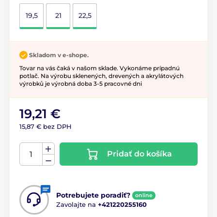
19,5
21
22,5
Skladom v e-shope.
Tovar na vás čaká v našom sklade. Vykonáme prípadnú
potlač. Na výrobu sklenených, drevených a akrylátových
výrobků je výrobná doba 3-5 pracovné dni
19,21 €
15,87 € bez DPH
Pridať do košíka
Potrebujete poradiť?
online
Zavolajte na
+421220255160