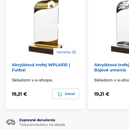
Varianty (3)
Akrylátová trofej WPLA510 |
Akrylátová trof
Futbal
Bojové umenia
Skladom v e-shope.
Skladom v e-sho
19,21 €
19,21 €
Detail
Expresné doručenie
Tisíce produktov na sklade