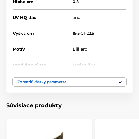
Hĺbka cm
0.8
UV HQ tlač
áno
Výška cm
19.5-21-22.5
Motív
Billiard
Produktový rad
Fusion line
Typ ocenenia
Trofeje
Zobraziť všetky parametre
Materiál
akrylát
Súvisiace produkty