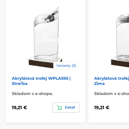
Varianty (3)
Akrylátová trofej WPLA595 |
Akrylátová trof
Streľba
Zima
Skladom v e-shope.
Skladom v e-sho
19,21 €
19,21 €
Detail