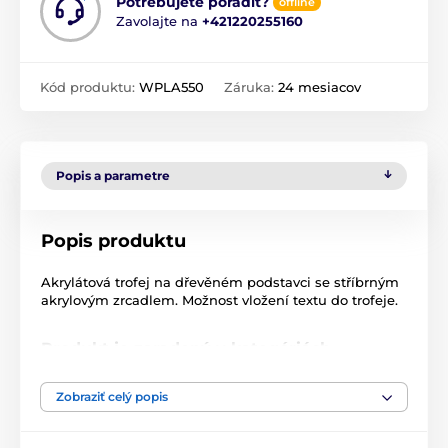
Potrebujete poradiť?
offline
Zavolajte na
+421220255160
Kód produktu:
WPLA550
Záruka:
24 mesiacov
Popis a parametre
Popis produktu
Akrylátová trofej na dřevěném podstavci se stříbrným
akrylovým zrcadlem. Možnost vložení textu do trofeje.
Produkt je zaradený v kategóriách
Šipky
Fusion line
WPLA 501-
Zobraziť celý popis
Akryl trofeje
WPLA