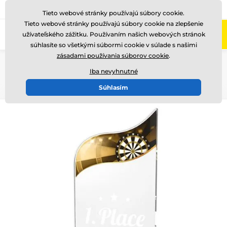
+421220255160
Zavolajte nám
(Po-Pi 8-17)
Tieto webové stránky používajú súbory cookie.
Tieto webové stránky používajú súbory cookie na zlepšenie
0
užívateľského zážitku. Používaním našich webových stránok
Menu
súhlasíte so všetkými súbormi cookie v súlade s našimi
zásadami používania súborov cookie
.
Úvod
Ocenenia podľa témy
Tématické edice
Fusion line
WPLA 501-
Iba nevyhnutné
Súhlasím