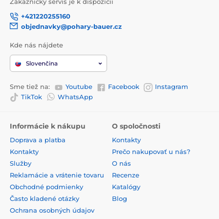
Zákaznický servis je k dispozícii
+421220255160
objednavky@pohary-bauer.cz
Kde nás nájdete
Slovenčina
Sme tiež na:
Youtube
Facebook
Instagram
TikTok
WhatsApp
Informácie k nákupu
O spoločnosti
Doprava a platba
Kontakty
Kontakty
Prečo nakupovať u nás?
Služby
O nás
Reklamácie a vrátenie tovaru
Recenze
Obchodné podmienky
Katalógy
Často kladené otázky
Blog
Ochrana osobných údajov