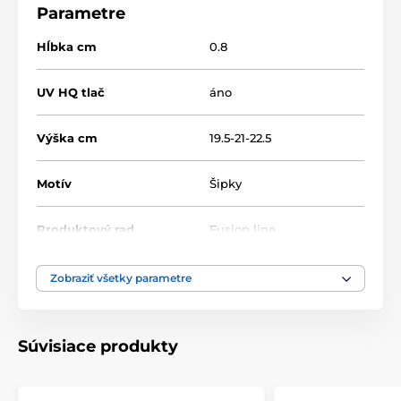
Parametre
Hĺbka cm
0.8
UV HQ tlač
áno
Výška cm
19.5-21-22.5
Motív
Šipky
Produktový rad
Fusion line
Typ ocenenia
Trofeje
Zobraziť všetky parametre
Materiál
akrylát
Súvisiace produkty