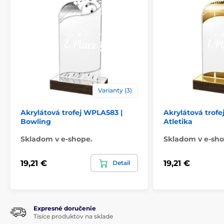
Varianty (3)
Akrylátová trofej WPLA583 |
Akrylátová trofe
Bowling
Atletika
Skladom v e-shope.
Skladom v e-sho
19,21 €
19,21 €
Detail
Expresné doručenie
Tisíce produktov na sklade