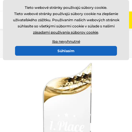
+421220255160
Zavolajte nám
(Po-Pi 8-17)
Tieto webové stránky používajú súbory cookie.
Tieto webové stránky používajú súbory cookie na zlepšenie
0
užívateľského zážitku. Používaním našich webových stránok
Menu
súhlasíte so všetkými súbormi cookie v súlade s našimi
zásadami používania súborov cookie
.
Úvod
Ocenenia podľa témy
Tématické edice
Fusion line
WPLA 501-
Iba nevyhnutné
Súhlasím