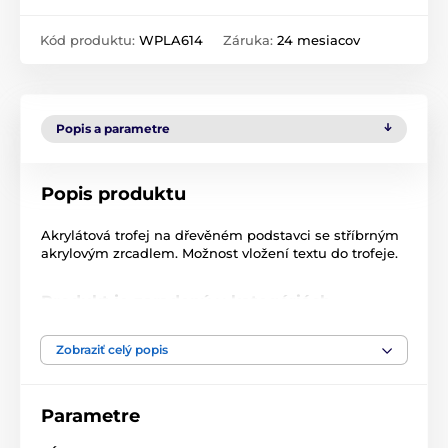
Kód produktu:
WPLA614
Záruka:
24 mesiacov
Popis a parametre
Popis produktu
Akrylátová trofej na dřevěném podstavci se stříbrným
akrylovým zrcadlem. Možnost vložení textu do trofeje.
Produkt je zaradený v kategóriách
Kanoistika
Fusion line
WPLA 501-
Zobraziť celý popis
Akryl trofeje
WPLA
Parametre