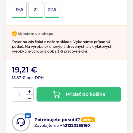
19,5
21
22,5
Skladom v e-shope.
Tovar na vás čaká v našom sklade. Vykonáme prípadnú
potlač. Na výrobu sklenených, drevených a akrylátových
výrobků je výrobná doba 3-5 pracovné dni
19,21 €
15,87 € bez DPH
Pridať do košíka
Potrebujete poradiť?
offline
Zavolajte na
+421220255160