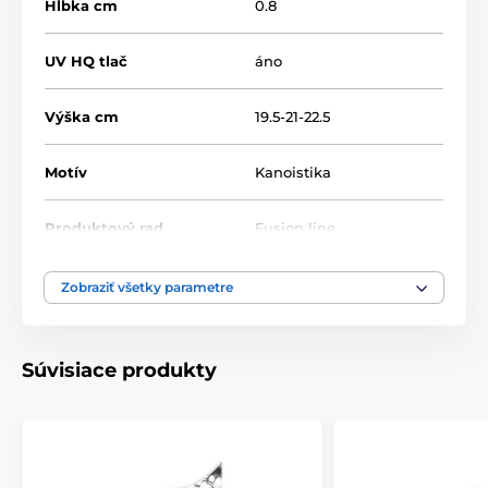
Hĺbka cm
0.8
UV HQ tlač
áno
Výška cm
19.5-21-22.5
Motív
Kanoistika
Produktový rad
Fusion line
Typ ocenenia
Trofeje
Zobraziť všetky parametre
Materiál
akrylát
Súvisiace produkty