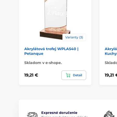
Varianty (3)
Akrylátová trofej WPLA540 |
Akrylá
Petanque
Kuchy
Skladom v e-shope.
Sklad
19,21 €
19,21 
Detail
Expresné doručenie