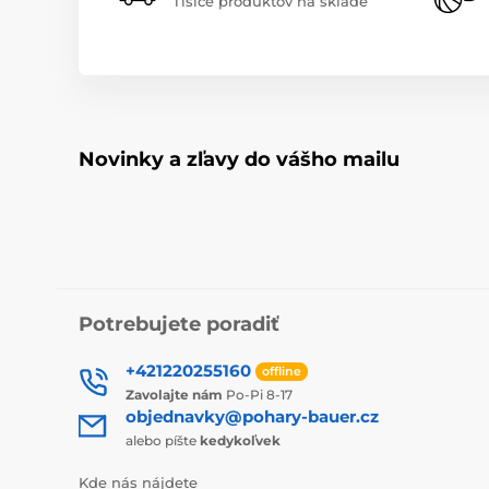
Tisíce produktov na sklade
Novinky a zľavy do vášho mailu
Potrebujete poradiť
+421220255160
offline
Zavolajte nám
Po-Pi 8-17
objednavky@pohary-bauer.cz
alebo píšte
kedykoľvek
Kde nás nájdete