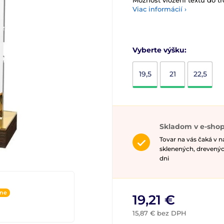
Možnost vložení textu do tr
Viac informácií ›
Vyberte výšku:
19,5
21
22,5
Skladom v e-shop
Tovar na vás čaká v 
sklenených, drevenýc
dni
ine
19,21 €
15,87 € bez DPH