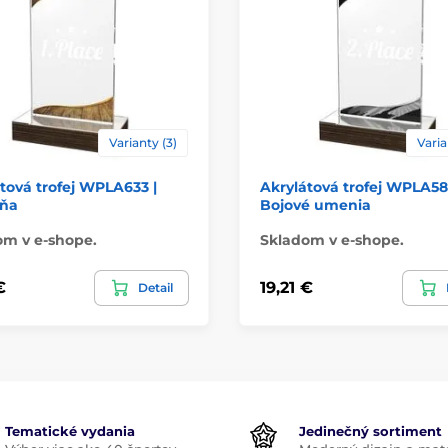
Varianty (3)
Varia
tová trofej WPLA633 |
Akrylátová trofej WPLA58
ňa
Bojové umenia
om v e-shope.
Skladom v e-shope.
€
19,21 €
Detail
Tematické vydania
Jedinečný sortiment