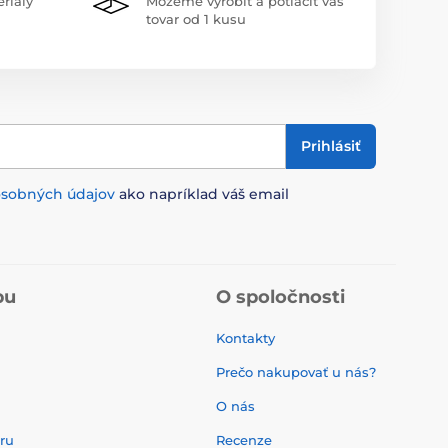
riály
Môžeme vyrobiť a potlačiť váš
tovar od 1 kusu
Prihlásiť
osobných údajov
ako napríklad váš email
pu
O spoločnosti
Kontakty
Prečo nakupovať u nás?
O nás
aru
Recenze