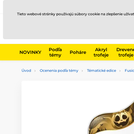
Preprava a platba
Kontakty
Blog
Tieto webové stránky používajú súbory cookie na zlepšenie užíva
Napr. produk
Podľa
Akryl
Dreven
NOVINKY
Poháre
témy
trofeje
trofeje
Úvod
Ocenenia podľa témy
Tématické edice
Fusio