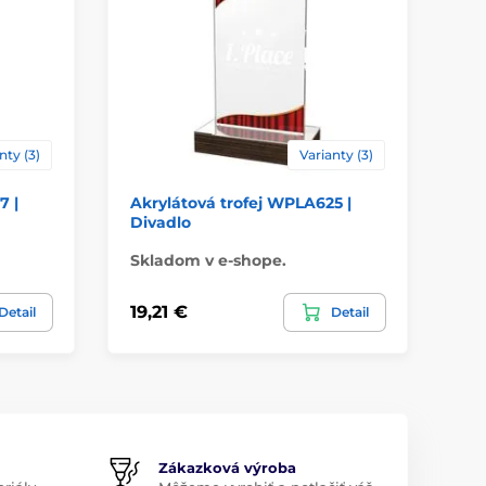
nty (3)
Varianty (3)
7 |
Akrylátová trofej WPLA625 |
Ak
Divadlo
Ry
Skladom v e-shope.
Sk
19,21 €
19
Detail
Detail
Zákazková výroba