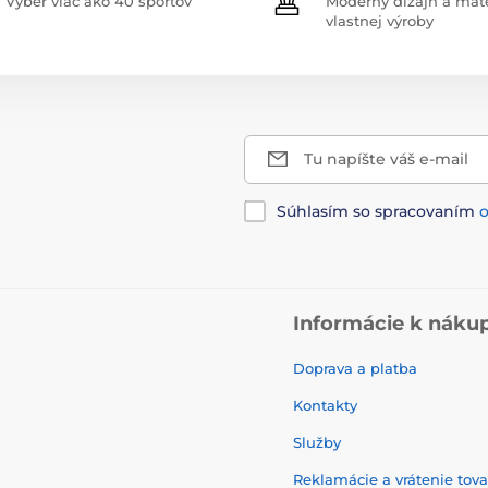
Výber viac ako 40 športov
Moderný dizajn a mate
vlastnej výroby
Tu napíšte váš e-mail
Súhlasím so spracovaním
Informácie k náku
Doprava a platba
Kontakty
Služby
Reklamácie a vrátenie tov