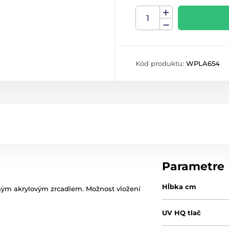
Kód produktu:
WPLA654
Parametre
Hĺbka cm
rným akrylovým zrcadlem. Možnost vložení
UV HQ tlač