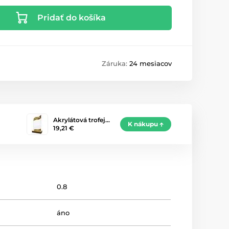
Pridať do košíka
Záruka:
24 mesiacov
Akrylátová trofej…
K nákupu
19,21 €
0.8
áno