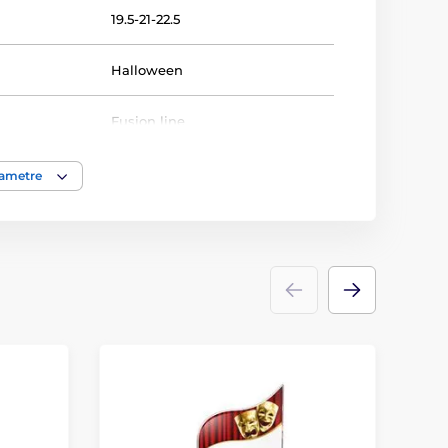
19.5-21-22.5
Halloween
Fusion line
Trofeje
rametre
akrylát