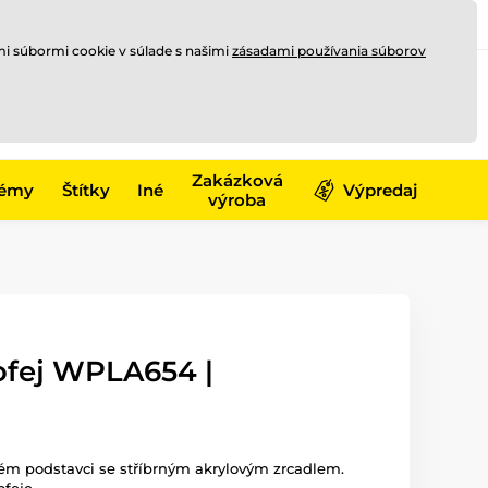
Registrovať sa
Prihlásiť sa
mi súbormi cookie v súlade s našimi
zásadami používania súborov
0
offline
0,00 €
-17)
Zakázková
émy
Štítky
Iné
Výpredaj
výroba
ofej WPLA654 |
ném podstavci se stříbrným akrylovým zrcadlem.