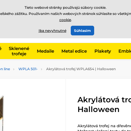
EUR
Tieto webové stránky používajú súbory cookie.
teľského zážitku. Používaním našich webových stránok súhlasíte so všetký
cookie
.
+421220255160
t, kategóriu
Iba nevyhnutné
Súhlasím
Zavolajte nám
(Po-Pi 8
é
Sklenené
Medaile
Metal edice
Plakety
Embl
trofeje
n line
WPLA 501-
Akrylátová trofej WPLA654 | Halloween
Akrylátová tr
Halloween
Akrylátová trofej na dřevě