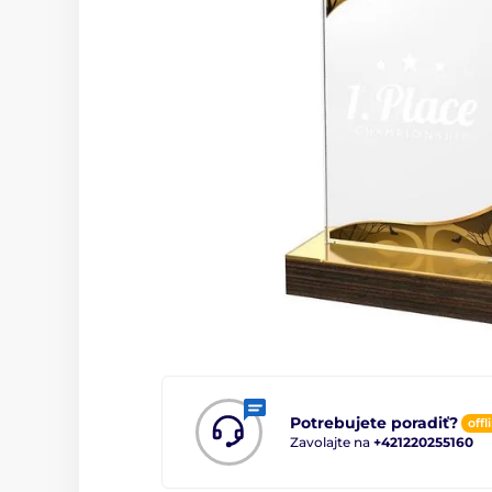
Potrebujete poradiť?
offl
Zavolajte na
+421220255160