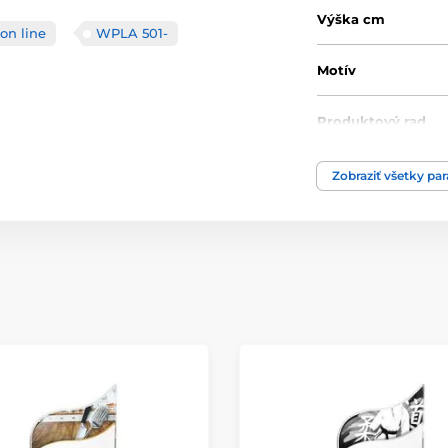
Výška cm
on line
WPLA 501-
Motív
Produktový rad
Typ ocenenia
Zobraziť všetky pa
Materiál