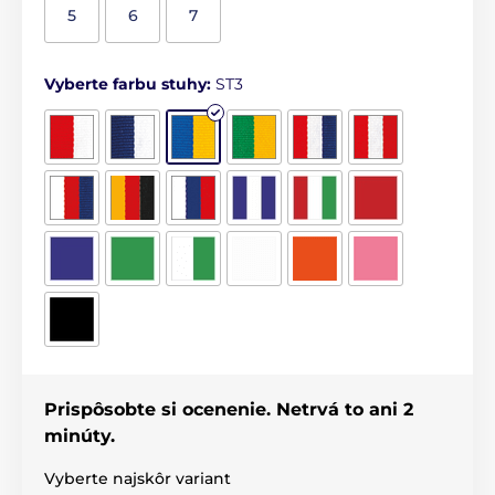
5
6
7
Vyberte farbu stuhy:
ST3
Prispôsobte si ocenenie. Netrvá to ani 2
minúty.
Vyberte najskôr variant