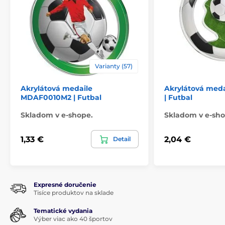
Varianty (57)
Akrylátová medaile
Akrylátová med
MDAF0010M2 | Futbal
| Futbal
Skladom v e-shope.
Skladom v e-sho
1,33 €
2,04 €
Detail
Expresné doručenie
Tisíce produktov na sklade
Tematické vydania
Výber viac ako 40 športov