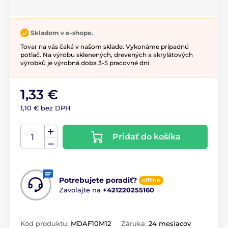
Skladom v e-shope.
Tovar na vás čaká v našom sklade. Vykonáme prípadnú
potlač. Na výrobu sklenených, drevených a akrylátových
výrobků je výrobná doba 3-5 pracovné dni
1,33 €
1,10 € bez DPH
Pridať do košíka
Potrebujete poradiť?
offline
Zavolajte na
+421220255160
Kód produktu:
MDAF10M12
Záruka:
24 mesiacov