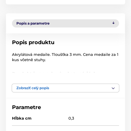
Popis a parametre
Popis produktu
Akrylátová medaile. Tloušťka 3 mm. Cena medaile za 1
kus včetně stuhy.
Produkt je zaradený v kategóriách
Futbal
Medaile
Zobraziť celý popis
Akrylátové medaily
MDAF0010
Parametre
Hĺbka cm
0,3