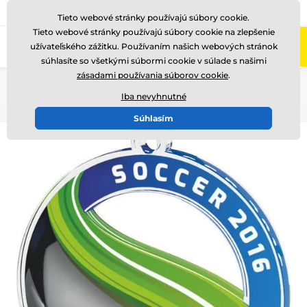
+421220255160
Zavolajte nám
(Po-Pi 8-17)
Tieto webové stránky používajú súbory cookie.
Tieto webové stránky používajú súbory cookie na zlepšenie
0
užívateľského zážitku. Používaním našich webových stránok
Menu
súhlasíte so všetkými súbormi cookie v súlade s našimi
zásadami používania súborov cookie
.
Úvod
Medaile
Akrylátové medaily
MDAF0010
Iba nevyhnutné
Súhlasím