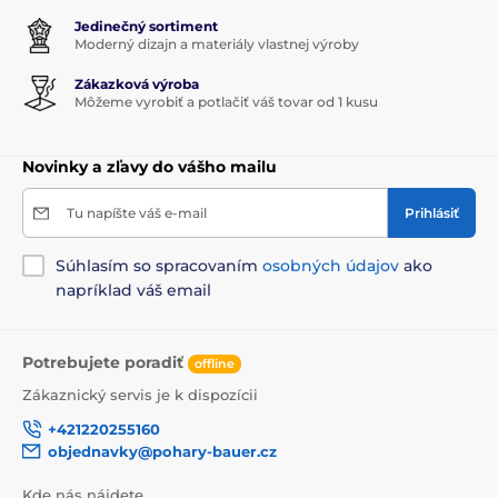
Jedinečný sortiment
Moderný dizajn a materiály vlastnej výroby
Zákazková výroba
Môžeme vyrobiť a potlačiť váš tovar od 1 kusu
Novinky a zľavy do vášho mailu
Tu napíšte váš e-mail
Prihlásiť
Súhlasím so spracovaním
osobných údajov
ako
napríklad váš email
Potrebujete poradiť
offline
Zákaznický servis je k dispozícii
+421220255160
objednavky@pohary-bauer.cz
Kde nás nájdete