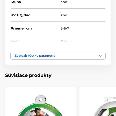
Stuha
áno
UV HQ tlač
áno
Priemer cm
5-6-7
Motív
Futbal
Produktový rad
MDAF0010
Zobraziť všetky parametre
Typ ocenenia
Medaile
Súvisiace produkty
Materiál
akrylát