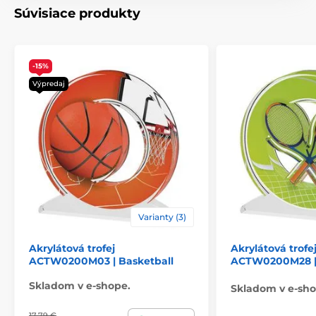
Súvisiace produkty
-15%
Výpredaj
Varianty (3)
Akrylátová trofej
Akrylátová trofe
ACTW0200M03 | Basketball
ACTW0200M28 | 
Skladom v e-shope.
Skladom v e-sho
17,79 €