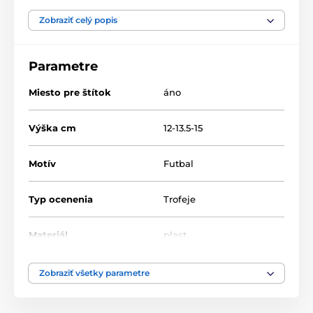
Futbal
Akryl trofeje
ACTW0200
Zobraziť celý popis
Parametre
Miesto pre štítok
áno
Výška cm
12-13.5-15
Motív
Futbal
Typ ocenenia
Trofeje
Materiál
plast
Spôsob personalizácie
štítok
Zobraziť všetky parametre