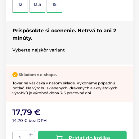
12
13,5
15
Prispôsobte si ocenenie. Netrvá to ani 2
minúty.
Vyberte najskôr variant
Skladom v e-shope.
Tovar na vás čaká v našom sklade. Vykonáme prípadnú
potlač. Na výrobu sklenených, drevených a akrylátových
výrobků je výrobná doba 3-5 pracovné dni
17,79 €
14,70 € bez DPH
Pridať do košíka