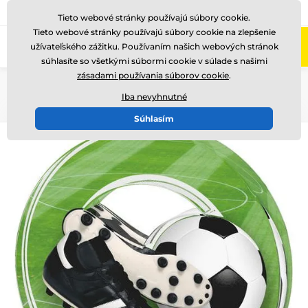
+421220255160
Zavolajte nám
(Po-Pi 8-17)
Tieto webové stránky používajú súbory cookie.
Tieto webové stránky používajú súbory cookie na zlepšenie
0
užívateľského zážitku. Používaním našich webových stránok
Menu
súhlasíte so všetkými súbormi cookie v súlade s našimi
zásadami používania súborov cookie
.
Úvod
Akryl trofeje
ACTW0200
Iba nevyhnutné
Súhlasím