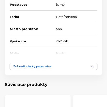
Podstavec
černý
Farba
zlatá/červená
Miesto pre štítok
áno
Výška cm
21-25-28
Motív
Hasiči
Spôsob personalizácie
štítok
Zobraziť všetky parametre
Súvisiace produkty