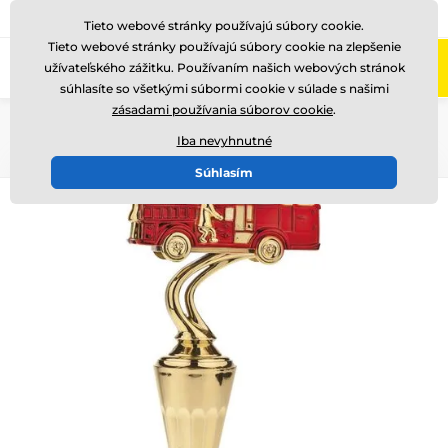
+421220255160
Zavolajte nám
(Po-Pi 8-17)
Tieto webové stránky používajú súbory cookie.
Tieto webové stránky používajú súbory cookie na zlepšenie
0
užívateľského zážitku. Používaním našich webových stránok
Menu
súhlasíte so všetkými súbormi cookie v súlade s našimi
zásadami používania súborov cookie
.
Úvod
Ocenenia podľa témy
Hasiči
Iba nevyhnutné
Súhlasím