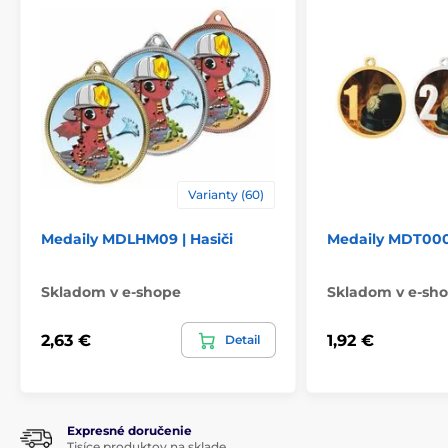
Varianty (60)
Medaily MDLHM09 | Hasiči
Medaily MDT0001
Skladom v e-shope
Skladom v e-sh
2,63 €
1,92 €
Detail
Expresné doručenie
Tisíce produktov na sklade