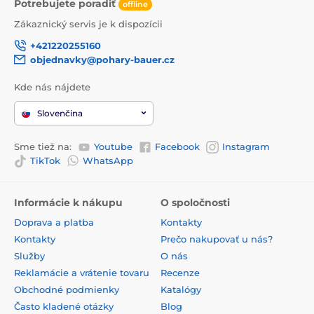
Potrebujete poradiť
offline
Zákaznický servis je k dispozícii
+421220255160
objednavky@pohary-bauer.cz
Kde nás nájdete
Slovenčina
Sme tiež na:
Youtube
Facebook
Instagram
TikTok
WhatsApp
Informácie k nákupu
O spoločnosti
Doprava a platba
Kontakty
Kontakty
Prečo nakupovať u nás?
Služby
O nás
Reklamácie a vrátenie tovaru
Recenze
Obchodné podmienky
Katalógy
Často kladené otázky
Blog