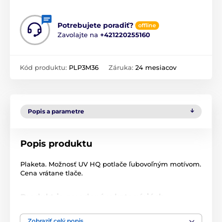
Potrebujete poradiť?
offline
Zavolajte na
+421220255160
Kód produktu:
PLP3M36
Záruka:
24 mesiacov
Popis a parametre
Popis produktu
Plaketa. Možnosť UV HQ potlače ľubovoľným motívom.
Cena vrátane tlače.
Produkt je zaradený v kategóriách
Hasiči
Kovové diplomy a plakety
Zobraziť celý popis