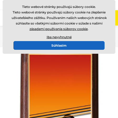
+421220255160
Zavolajte nám
(Po-Pi 8-17)
Tieto webové stránky používajú súbory cookie.
Tieto webové stránky používajú súbory cookie na zlepšenie
0
užívateľského zážitku. Používaním našich webových stránok
Menu
súhlasíte so všetkými súbormi cookie v súlade s našimi
zásadami používania súborov cookie
.
Úvod
Plakety
Kovové diplomy a plakety
Iba nevyhnutné
Súhlasím