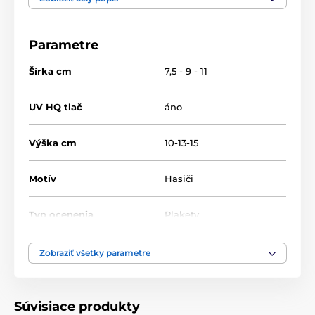
Parametre
Šírka cm
7,5 - 9 - 11
UV HQ tlač
áno
Výška cm
10-13-15
Motív
Hasiči
Typ ocenenia
Plakety
Materiál
kov
,
drevo
Zobraziť všetky parametre
Umiestnenie
Na stôl
Súvisiace produkty