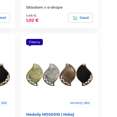
Skladom v e-shope
1,46 €
tail
Detail
1,02 €
3 barvy
 (60)
Varianty (60)
Medaily MDS0010 | Hokej