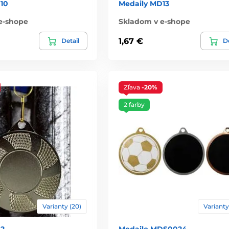
10
Medaily MD13
e-shope
Skladom v e-shope
1,67 €
Detail
De
Zľava
-20%
2 farby
Varianty (20)
Varianty
D2
Medaile MDS0024