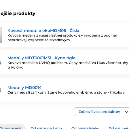
ejšie produkty
Kovová medaile ekoMDM06 | Čísla
Kovová medaila z našej vlastnej produkcie – vyrobená z odolnej
nehrdzavejúcej ocele so zrkadlovým…
Medaily MDT0001M31 | Kynológia
Kovová medaile s UVHQ potiskem. Ceny medailí za 1 kus včetně stuhy 
trikolóry.
Medaily MD0014
Ceny medailí za 1 kus vrátane kovového emblému a stuhy - trikolóry.
Zobraziť viac produktov
Doporučené
Od najlacnejšieho
Od najdražšieho
Od najnovš