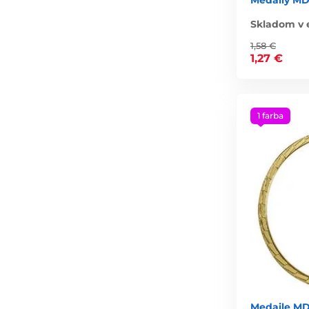
Skladom v 
1,58 €
1,27 €
1 farba
Medaile MD