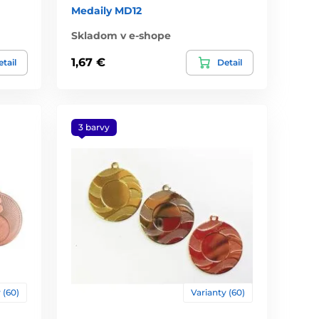
Medaily MD12
Skladom v e-shope
1,67 €
tail
Detail
3 barvy
 (60)
Varianty (60)