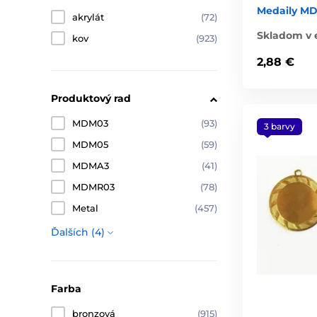
Medaily M
akrylát
(72)
Skladom v 
kov
(923)
2,88 €
Produktový rad
MDM03
(93)
3 barvy
MDM05
(59)
MDMA3
(41)
MDMR03
(78)
Metal
(457)
Ďalších (4)
Farba
bronzová
(915)