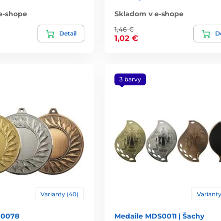
e-shope
Skladom v e-shope
1,46 €
Detail
De
1,02 €
3 barvy
Varianty (40)
Varianty
D0078
Medaile MDS0011 | Šachy