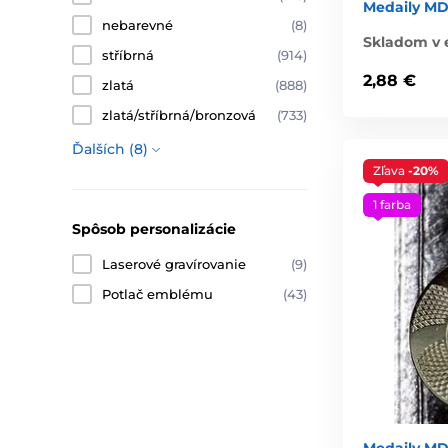
Medaily MD
nebarevné
(8)
Skladom v 
stříbrná
(914)
2,88 €
zlatá
(888)
zlatá/stříbrná/bronzová
(733)
Ďalších (8)
Zľava
-20%
1 farba
Spôsob personalizácie
Laserové gravírovanie
(9)
Potlač emblému
(43)
Medaily M