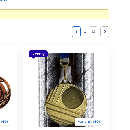
…
1
45
3 barvy
 (60)
Varianty (60)