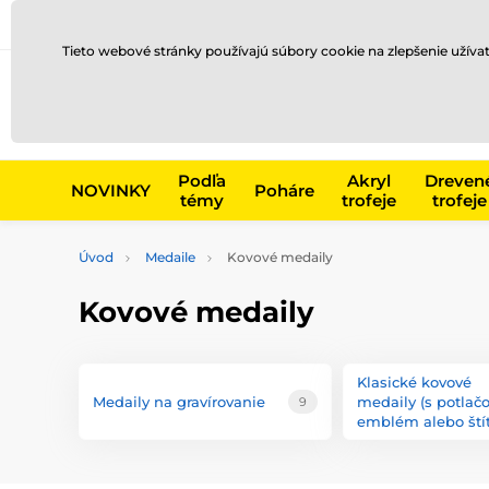
Preprava a platba
Kontakty
Blog
Tieto webové stránky používajú súbory cookie na zlepšenie užíva
Napr. produk
Podľa
Akryl
Dreven
NOVINKY
Poháre
témy
trofeje
trofeje
Úvod
Medaile
Kovové medaily
Kovové medaily
Klasické kovové
Medaily na gravírovanie
medaily (s potlač
9
emblém alebo ští