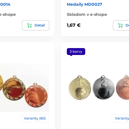
D0014
Medaily MD0027
e-shope
Skladom v e-shope
1,67 €
Detail
De
3 barvy
Varianty (60)
Varianty