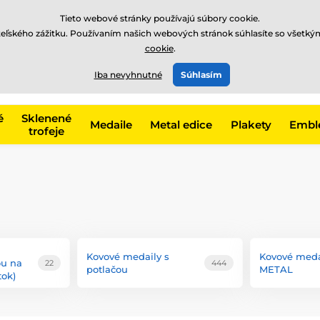
EUR
Tieto webové stránky používajú súbory cookie.
teľského zážitku. Používaním našich webových stránok súhlasíte so všetký
cookie
.
+421220255160
t, kategóriu
Iba nevyhnutné
Súhlasím
Zavolajte nám
(Po-Pi 8
é
Sklenené
Medaile
Metal edice
Plakety
Embl
trofeje
Kovové medaily s
Kovové meda
ou na
22
444
potlačou
METAL
tok)