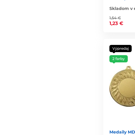
Skladom v 
1,54 €
1,23 €
Výpredaj
2 farby
Medaily M