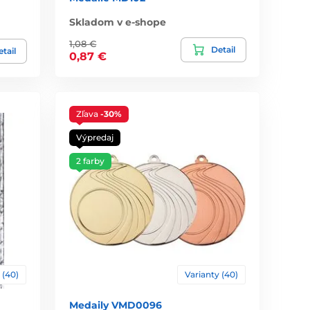
Skladom v e-shope
1,08 €
Detail
tail
0,87 €
Zľava
-30%
Výpredaj
2 farby
 (40)
Varianty (40)
Medaily VMD0096