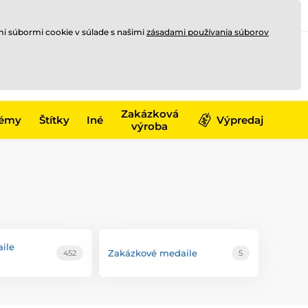
Registrovať sa
Prihlásiť sa
mi súbormi cookie v súlade s našimi
zásadami používania súborov
0
offline
0,00 €
-17)
Zakázková
émy
Štítky
Iné
Výpredaj
výroba
ile
Zakázkové medaile
452
5