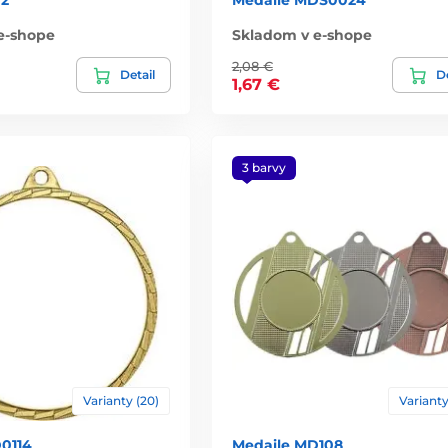
e-shope
Skladom v e-shope
2,08 €
Detail
De
1,67 €
3 barvy
Varianty (20)
Varianty
0114
Medaile MD108