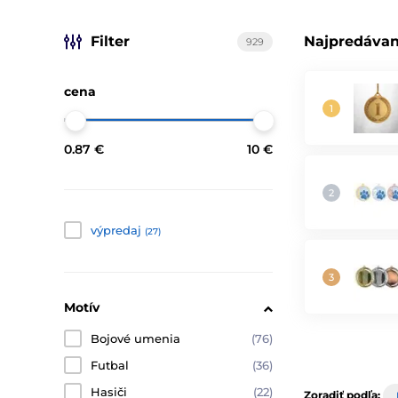
Filter
Najpredávan
929
cena
0.87 €
10 €
výpredaj
(27)
Motív
Bojové umenia
(76)
Futbal
(36)
Hasiči
(22)
Zoradiť podľa: