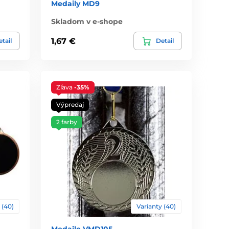
Medaily MD9
Skladom v e-shope
1,67 €
tail
Detail
Zľava
-35%
Výpredaj
2 farby
 (40)
Varianty (40)
Medaile VMD105