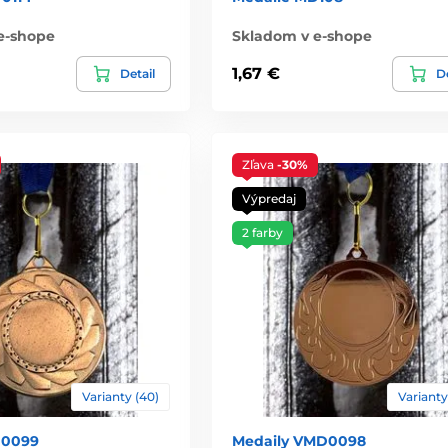
e-shope
Skladom v e-shope
1,67 €
Detail
De
Zľava
-30%
Výpredaj
2 farby
Varianty (40)
Varianty
D0099
Medaily VMD0098