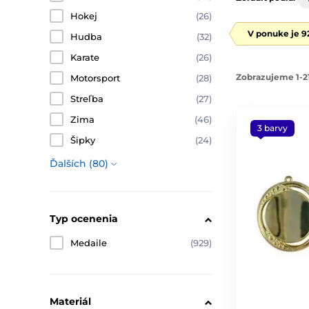
Hokej
(26)
V ponuke je 9
Hudba
(32)
Karate
(26)
Zobrazujeme 1-2
Motorsport
(28)
Streľba
(27)
Zima
(46)
3 barvy
Šipky
(24)
Ďalších (80)
Typ ocenenia
Medaile
(929)
Materiál