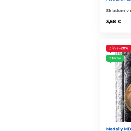
Skladom v 
3,58 €
Zľava
-20%
2 farby
Medaily M