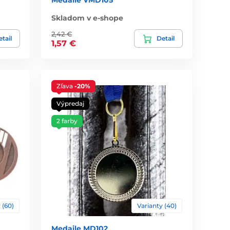
Skladom v e-shope
2,42 €
tail
Detail
1,57 €
Zľava
-20%
Výpredaj
2 farby
 (60)
Varianty (40)
Medaile MD102