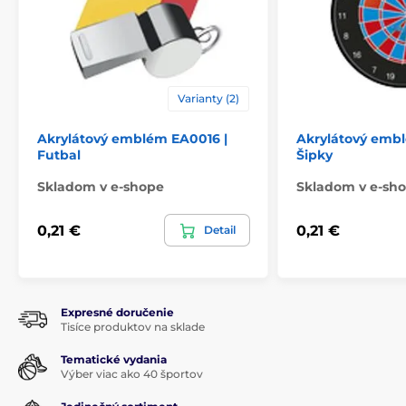
Varianty (2)
Akrylátový emblém EA0016 |
Akrylátový embl
Futbal
Šipky
Skladom v e-shope
Skladom v e-sh
0,21 €
0,21 €
Detail
Expresné doručenie
Tisíce produktov na sklade
Tematické vydania
Výber viac ako 40 športov