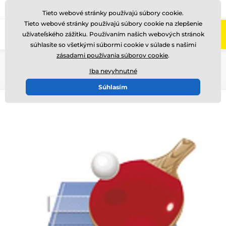
+421220255160
Zavolajte nám
(Po-Pi 8-17)
Tieto webové stránky používajú súbory cookie.
Tieto webové stránky používajú súbory cookie na zlepšenie
0
užívateľského zážitku. Používaním našich webových stránok
Menu
súhlasíte so všetkými súbormi cookie v súlade s našimi
zásadami používania súborov cookie
.
Úvod
Logotypy a emblémy
Akrylové emblémy - EA
Iba nevyhnutné
Súhlasím