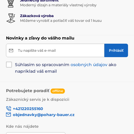
Jedinečný sortiment
Moderný dizajn a materiály vlastnej výroby
Zákazková výroba
Môžeme vyrobiť a potlačiť váš tovar od 1 kusu
Novinky a zľavy do vášho mailu
Tu napíšte váš e-mail
Prihlásiť
Súhlasím so spracovaním
osobných údajov
ako
napríklad váš email
Potrebujete poradiť
offline
Zákaznický servis je k dispozícii
+421220255160
objednavky@pohary-bauer.cz
Kde nás nájdete