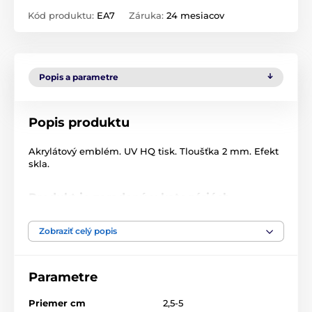
Kód produktu:
EA7
Záruka:
24 mesiacov
Popis a parametre
Popis produktu
Akrylátový emblém. UV HQ tisk. Tloušťka 2 mm. Efekt
skla.
Produkt je zaradený v kategóriách
Logotypy a emblémy
Zobraziť celý popis
Akrylové emblémy - EA
Parametre
Priemer cm
2,5-5