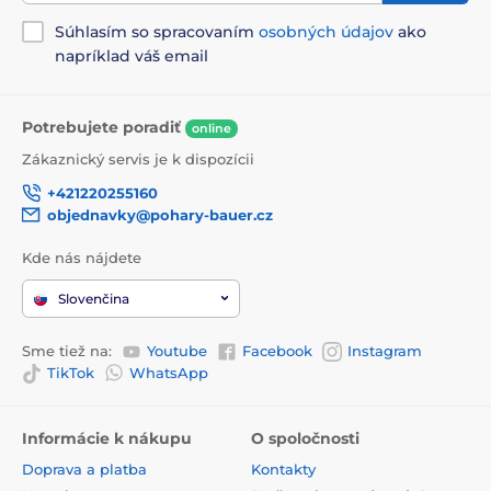
Súhlasím so spracovaním
osobných údajov
ako
napríklad váš email
Potrebujete poradiť
online
Zákaznický servis je k dispozícii
+421220255160
objednavky@pohary-bauer.cz
Kde nás nájdete
Slovenčina
Sme tiež na:
Youtube
Facebook
Instagram
TikTok
WhatsApp
Informácie k nákupu
O spoločnosti
Doprava a platba
Kontakty