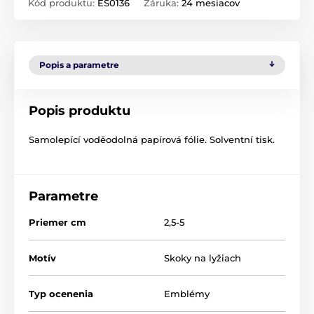
Kód produktu:
ES0136
Záruka:
24 mesiacov
Popis a parametre
Popis produktu
Samolepící voděodolná papírová fólie. Solventní tisk.
Parametre
Priemer cm
2,5-5
Motív
Skoky na lyžiach
Typ ocenenia
Emblémy