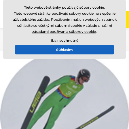
+421220255160
Zavolajte nám
(Po-Pi 8-17)
Tieto webové stránky používajú súbory cookie.
Tieto webové stránky používajú súbory cookie na zlepšenie
0
užívateľského zážitku. Používaním našich webových stránok
Menu
súhlasíte so všetkými súbormi cookie v súlade s našimi
zásadami používania súborov cookie
.
Úvod
Logotypy a emblémy
Farebné fóliové emblémy - ES
Iba nevyhnutné
Súhlasím