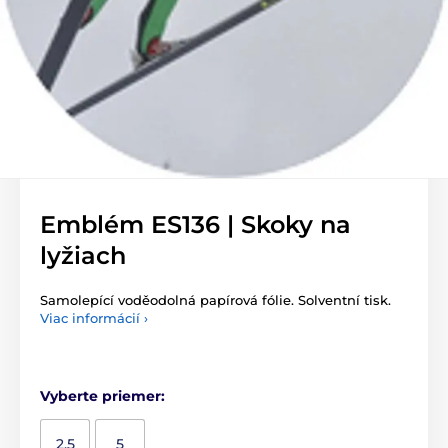
Emblém ES136 | Skoky na
lyžiach
Samolepící voděodolná papírová fólie. Solventní tisk.
Viac informácií ›
Vyberte priemer:
2,5
5