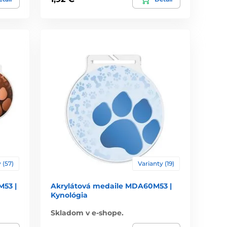
 (57)
Varianty (19)
53 |
Akrylátová medaile MDA60M53 |
Kynológia
Skladom v e-shope.