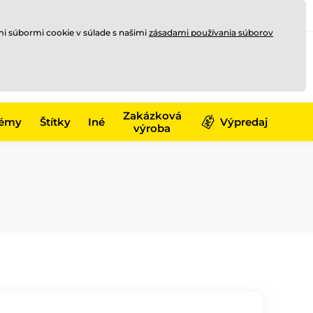
Registrovať sa
Prihlásiť sa
mi súbormi cookie v súlade s našimi
zásadami používania súborov
0
offline
0,00 €
-17)
Zakázková
émy
Štítky
Iné
Výpredaj
výroba