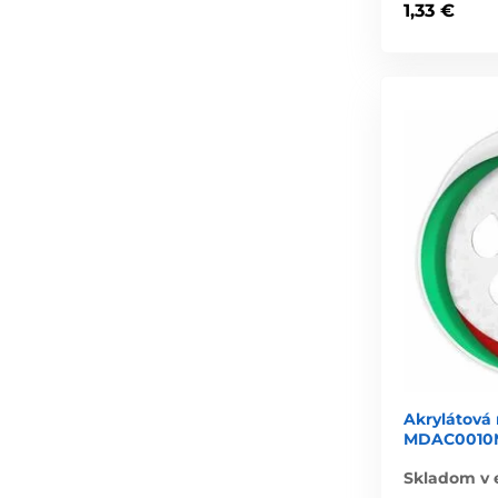
1,33 €
Akrylátová
MDAC0010M
Skladom v 