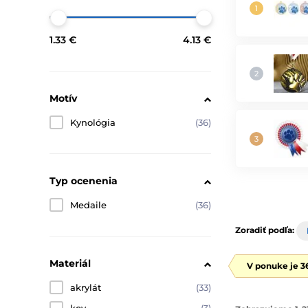
1.33 €
4.13 €
Motív
Kynológia
(36)
Typ ocenenia
Medaile
(36)
Zoradiť podľa:
Materiál
V ponuke je 3
akrylát
(33)