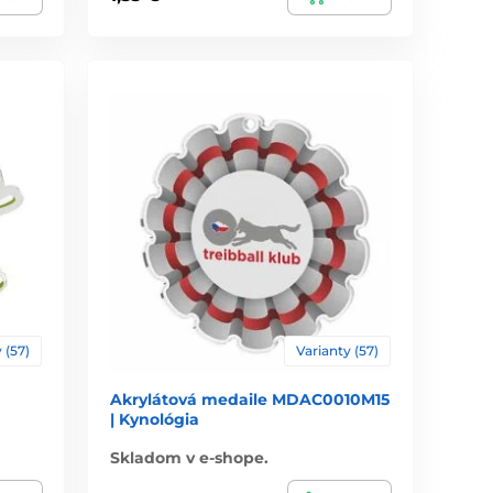
 (57)
Varianty (57)
Akrylátová medaile MDAC0010M15
| Kynológia
Skladom v e-shope.