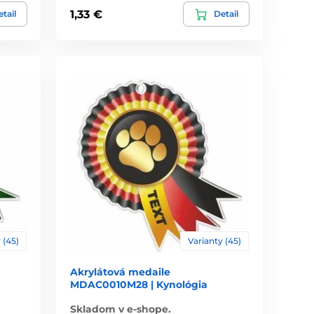
1,33 €
tail
Detail
 (45)
Varianty (45)
Akrylátová medaile
MDAC0010M28 | Kynológia
Skladom v e-shope.