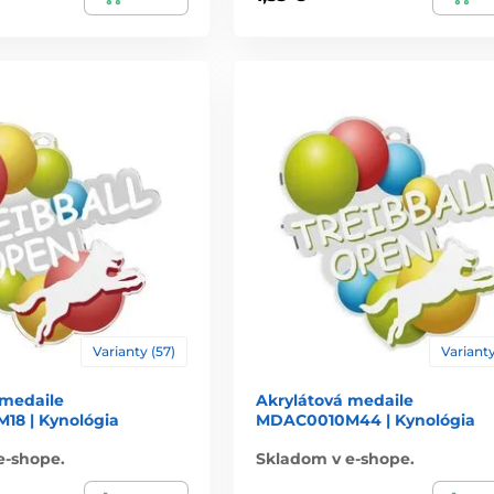
Varianty (57)
Varianty
 medaile
Akrylátová medaile
8 | Kynológia
MDAC0010M44 | Kynológia
e-shope.
Skladom v e-shope.