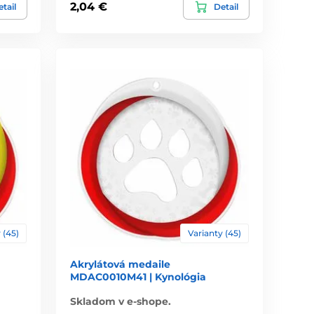
2,04 €
tail
Detail
 (45)
Varianty (45)
Akrylátová medaile
MDAC0010M41 | Kynológia
Skladom v e-shope.