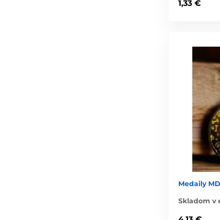
1,33 €
Medaily MD
Skladom v 
4,13 €