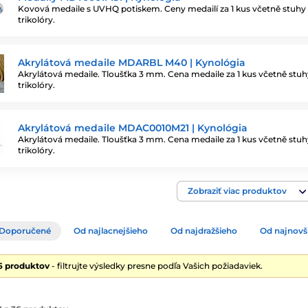
Kovová medaile s UVHQ potiskem. Ceny medailí za 1 kus včetně stuhy 
trikolóry.
Akrylátová medaile MDARBL M40 | Kynológia
Akrylátová medaile. Tloušťka 3 mm. Cena medaile za 1 kus včetně stuh
trikolóry.
Akrylátová medaile MDAC0010M21 | Kynológia
Akrylátová medaile. Tloušťka 3 mm. Cena medaile za 1 kus včetně stuh
trikolóry.
Zobraziť viac produktov
Doporučené
Od najlacnejšieho
Od najdražšieho
Od najnovš
6 produktov
- filtrujte výsledky presne podľa Vašich požiadaviek.