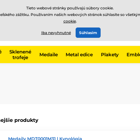
EUR
Tieto webové stránky používajú súbory cookie.
teľského zážitku. Používaním našich webových stránok súhlasíte so všetký
cookie
.
+421220255160
t, kategóriu
Iba nevyhnutné
Súhlasím
Zavolajte nám
(Po-Pi 8
é
Sklenené
Medaile
Metal edice
Plakety
Embl
trofeje
ejšie produkty
Medaily MDT0001M31 | Kynológia