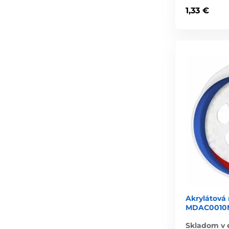
1,33 €
Akrylátová
MDAC0010M
Skladom v 