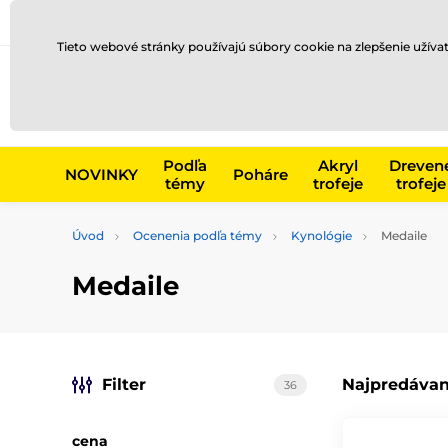
Preprava a platba
Kontakty
Blog
Tieto webové stránky používajú súbory cookie na zlepšenie užíva
Napr. produk
Podľa
Akryl
Dreven
NOVINKY
Poháre
témy
trofeje
trofeje
Úvod
Ocenenia podľa témy
Kynológie
Medaile
Medaile
Filter
Najpredávan
36
cena