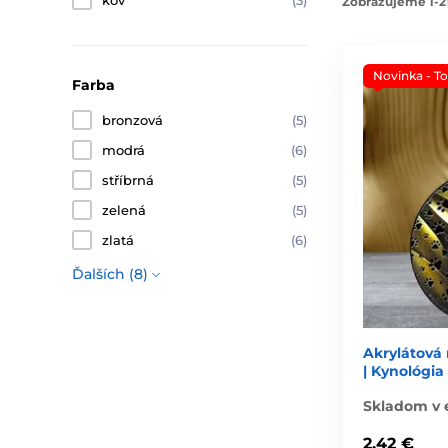
kov
(3)
Zobrazujeme 1-21
Novinka - T
Farba
bronzová
(5)
modrá
(6)
stříbrná
(5)
zelená
(5)
zlatá
(6)
Ďalších (8)
Akrylátov
| Kynológia
Skladom v 
2,42 €