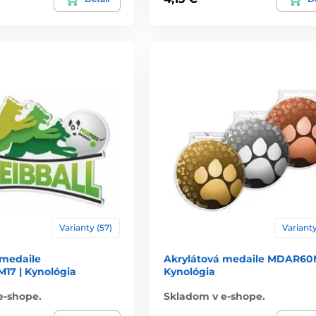
Varianty (57)
Varianty
 medaile
Akrylátová medaile MDAR60M
7 | Kynológia
Kynológia
e-shope.
Skladom v e-shope.