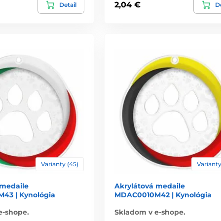
2,04 €
Detail
De
Varianty (45)
Varianty
 medaile
Akrylátová medaile
43 | Kynológia
MDAC0010M42 | Kynológia
e-shope.
Skladom v e-shope.