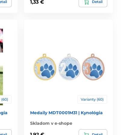
1,33 €
tail
Detail
 (60)
Varianty (60)
gia
Medaily MDT0001M31 | Kynológia
Skladom v e-shope
1,92 €
tail
Detail