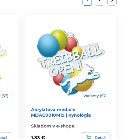
 (57)
Varianty (57)
Akrylátová medaile
MDAC0010M19 | Kynológia
Skladom v e-shope.
1,33 €
tail
Detail