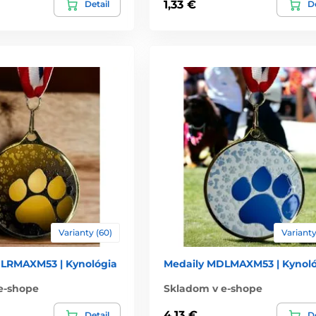
1,33 €
Detail
De
Varianty (60)
Varianty
LRMAXM53 | Kynológia
Medaily MDLMAXM53 | Kynoló
e-shope
Skladom v e-shope
4,13 €
Detail
De