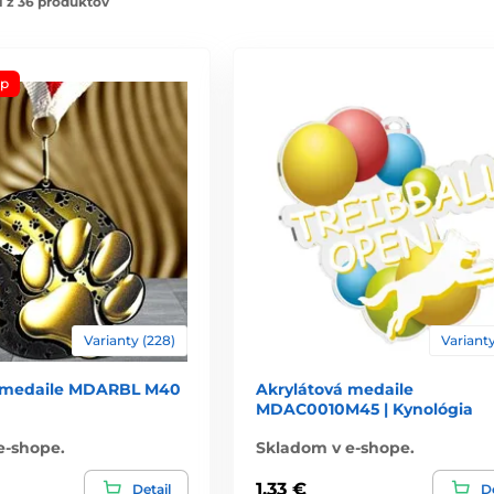
 z 36 produktov
op
Varianty (228)
Varianty
á medaile MDARBL M40
Akrylátová medaile
MDAC0010M45 | Kynológia
e-shope.
Skladom v e-shope.
1,33 €
Detail
De