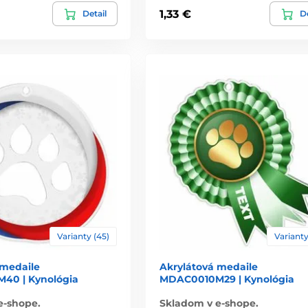
1,33 €
Detail
De
Varianty (45)
Varianty
 medaile
Akrylátová medaile
40 | Kynológia
MDAC0010M29 | Kynológia
e-shope.
Skladom v e-shope.