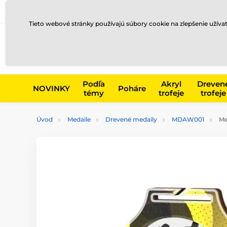
Preprava a platba
Kontakty
Blog
Tieto webové stránky používajú súbory cookie na zlepšenie užíva
Napr. produk
Podľa
Akryl
Dreven
NOVINKY
Poháre
témy
trofeje
trofeje
Úvod
Medaile
Drevené medaily
MDAW001
Me