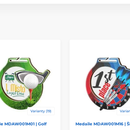
Materiál
Varianty (19)
Varian
le MDAW001M01 | Golf
Medaile MDAW001M16 | Š