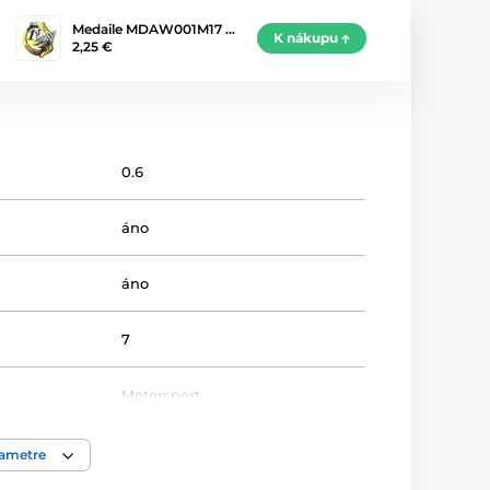
Medaile MDAW001M17 …
K nákupu
2,25 €
0.6
áno
áno
7
Motorsport
Medaile
rametre