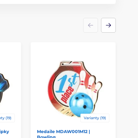
drevo
ty (19)
Varianty (19)
ipky
Medaile MDAW001M12 |
Me
Bowling