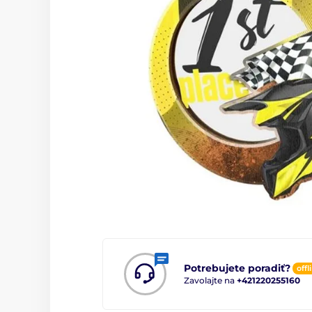
Potrebujete poradiť?
offl
Zavolajte na
+421220255160