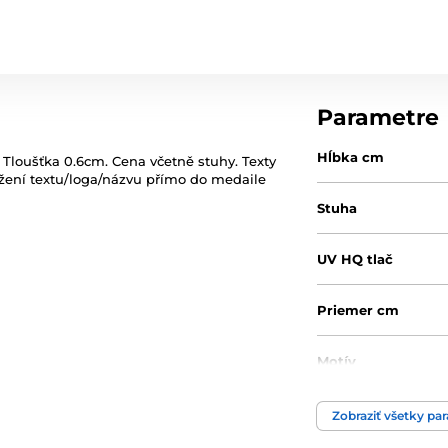
Parametre
Hĺbka cm
 Tloušťka 0.6cm. Cena včetně stuhy. Texty
ožení textu/loga/názvu přímo do medaile
Stuha
UV HQ tlač
Priemer cm
Motív
Typ ocenenia
Zobraziť všetky pa