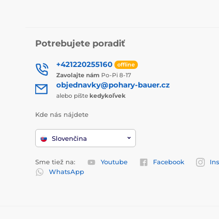
Potrebujete poradiť
+421220255160
offline
Zavolajte nám
Po-Pi 8-17
objednavky@pohary-bauer.cz
alebo píšte
kedykoľvek
Kde nás nájdete
Slovenčina
Sme tiež na:
Youtube
Facebook
In
WhatsApp