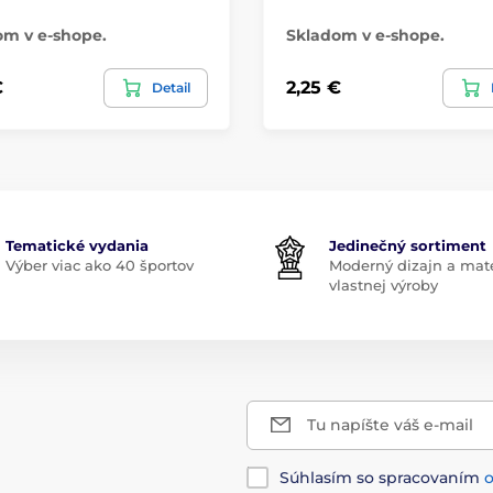
om v e-shope.
Skladom v e-shope.
€
2,25 €
Detail
Tematické vydania
Jedinečný sortiment
Výber viac ako 40 športov
Moderný dizajn a mate
vlastnej výroby
Tu napíšte váš e-mail
Súhlasím so spracovaním