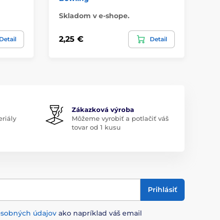
Skladom v e-shope.
Sk
2,25 €
2,
Detail
Detail
Zákazková výroba
riály
Môžeme vyrobiť a potlačiť váš
tovar od 1 kusu
Prihlásiť
osobných údajov
ako napríklad váš email