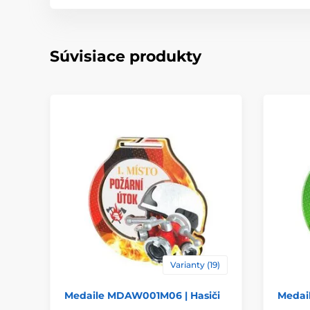
Súvisiace produkty
Varianty (19)
Medaile MDAW001M06 | Hasiči
Medai