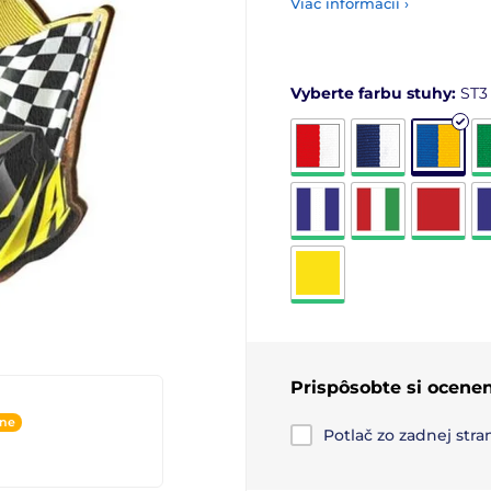
Viac informácií ›
Vyberte farbu stuhy:
ST3
Prispôsobte si ocenen
ine
Potlač zo zadnej str