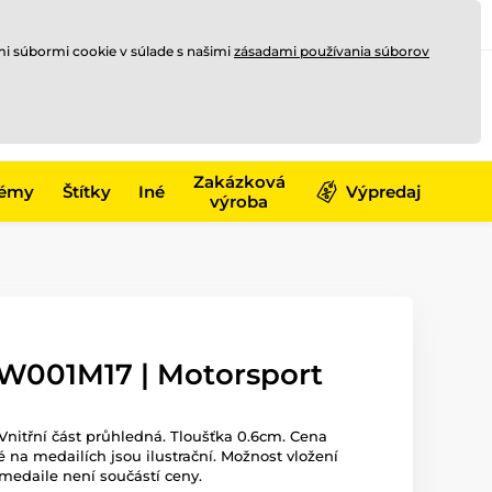
Registrovať sa
Prihlásiť sa
mi súbormi cookie v súlade s našimi
zásadami používania súborov
0
offline
0,00 €
-17)
Zakázková
émy
Štítky
Iné
Výpredaj
výroba
W001M17 | Motorsport
Vnitřní část průhledná. Tloušťka 0.6cm. Cena
 na medailích jsou ilustrační. Možnost vložení
medaile není součástí ceny.