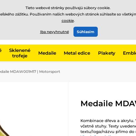
EUR
Tieto webové stránky používajú súbory cookie.
teľského zážitku. Používaním našich webových stránok súhlasíte so všetký
cookie
.
+421220255160
t, kategóriu
Iba nevyhnutné
Súhlasím
Zavolajte nám
(Po-Pi 8
é
Sklenené
Medaile
Metal edice
Plakety
Embl
trofeje
daile MDAW001M17 | Motorsport
Medaile MDA
Kombinace dřeva a akrylu. 
včetně stuhy. Texty uvedené
textu/loga/názvu přímo do 