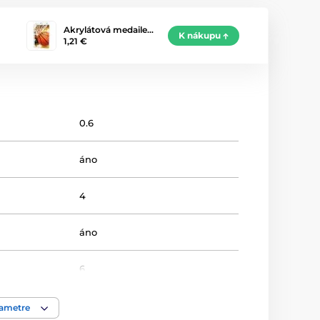
Akrylátová medaile…
K nákupu
1,21 €
0.6
áno
4
áno
6
Basketball
rametre