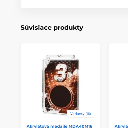
Súvisiace produkty
Varianty (16)
Akrylátová medaile MDA40M16
Akryl