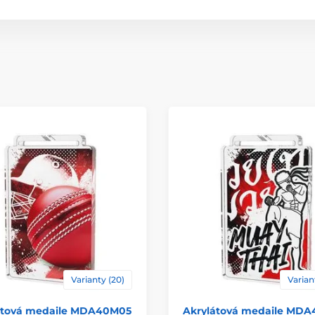
Typ ocenenia
Materiál
Varianty (20)
Varian
átová medaile MDA40M05
Akrylátová medaile MD