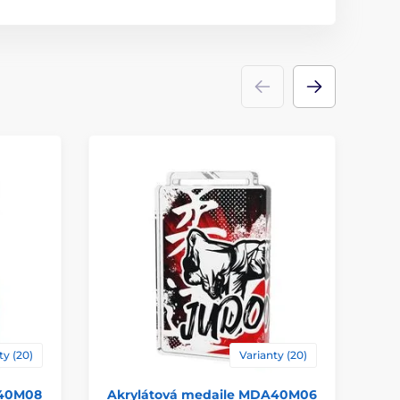
Medaile
akrylát
ty (20)
Varianty (20)
A40M08
Akrylátová medaile MDA40M06
Ak