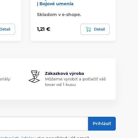
| Bojové umenia
| 
Skladom v e-shope.
Sk
1,21 €
1,
Detail
Detail
Zákazková výroba
riály
Môžeme vyrobiť a potlačiť váš
tovar od 1 kusu
Prihlásiť