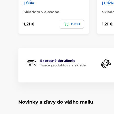
| Čísla
| Crick
Skladom v e-shope.
Sklad
1,21 €
1,21 €
Detail
Expresné doručenie
Tisíce produktov na sklade
Novinky a zľavy do vášho mailu