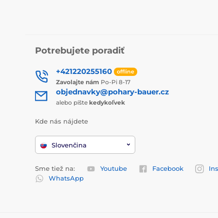
Potrebujete poradiť
+421220255160
offline
Zavolajte nám
Po-Pi 8-17
objednavky@pohary-bauer.cz
alebo píšte
kedykoľvek
Kde nás nájdete
Slovenčina
Sme tiež na:
Youtube
Facebook
In
WhatsApp