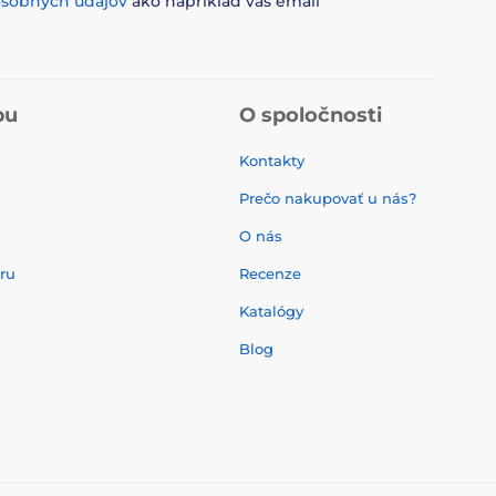
osobných údajov
ako napríklad váš email
pu
O spoločnosti
Kontakty
Prečo nakupovať u nás?
O nás
aru
Recenze
Katalógy
Blog