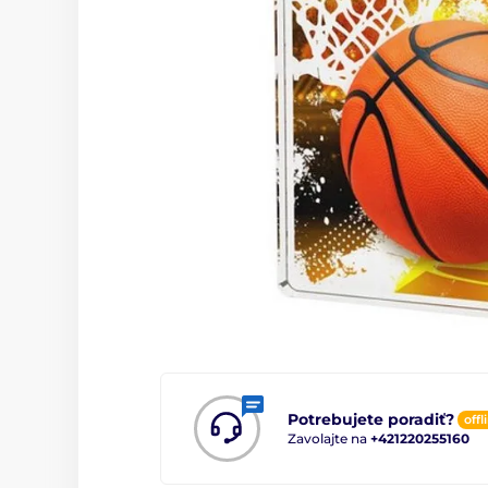
Potrebujete poradiť?
offl
Zavolajte na
+421220255160