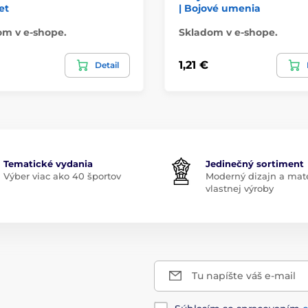
et
| Bojové umenia
om v e-shope.
Skladom v e-shope.
1,21 €
Detail
Tematické vydania
Jedinečný sortiment
Výber viac ako 40 športov
Moderný dizajn a mate
vlastnej výroby
Tu napíšte váš e-mail