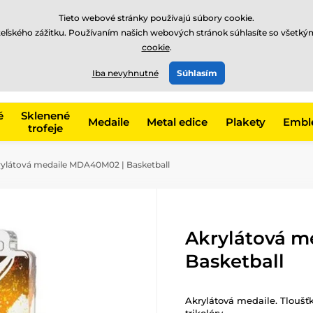
EUR
Tieto webové stránky používajú súbory cookie.
teľského zážitku. Používaním našich webových stránok súhlasíte so všetký
cookie
.
+421220255160
t, kategóriu
Iba nevyhnutné
Súhlasím
Zavolajte nám
(Po-Pi 8
é
Sklenené
Medaile
Metal edice
Plakety
Embl
trofeje
ylátová medaile MDA40M02 | Basketball
Akrylátová m
Basketball
Akrylátová medaile. Tloušť