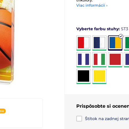
trikolóry.
Viac informácií ›
Vyberte farbu stuhy:
ST3
Prispôsobte si ocenen
ine
Štítok na zadnej str