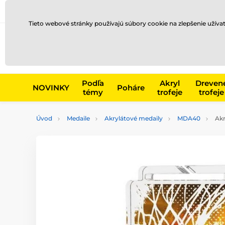
Preprava a platba
Kontakty
Blog
Tieto webové stránky používajú súbory cookie na zlepšenie užíva
Napr. produk
Podľa
Akryl
Dreven
NOVINKY
Poháre
témy
trofeje
trofeje
Úvod
Medaile
Akrylátové medaily
MDA40
Akr