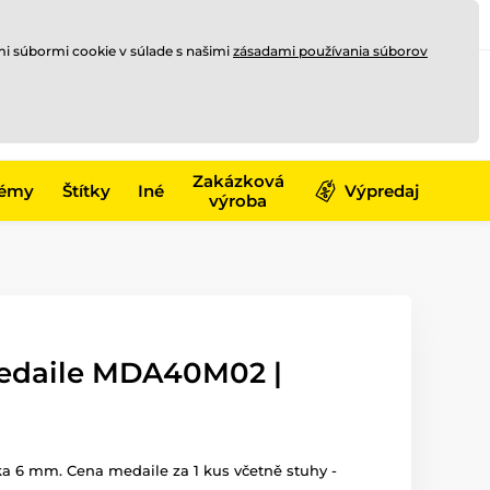
Registrovať sa
Prihlásiť sa
mi súbormi cookie v súlade s našimi
zásadami používania súborov
0
offline
0,00 €
-17)
Zakázková
émy
Štítky
Iné
Výpredaj
výroba
edaile MDA40M02 |
ka 6 mm. Cena medaile za 1 kus včetně stuhy -