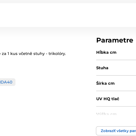
Parametre
Hĺbka cm
a 1 kus včetně stuhy - trikolóry.
Stuha
MDA40
Šírka cm
UV HQ tlač
Výška cm
Motív
Zobraziť všetky pa