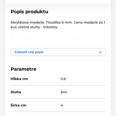
Popis produktu
Akrylátová medaile. Tloušťka 6 mm. Cena medaile za 1
kus včetně stuhy - trikolóry.
Produkt je zaradený v kategóriách
Hokej
Medaile
Akrylátové medaily
Zobraziť celý popis
MDA40
Parametre
Hĺbka cm
0.6
Stuha
áno
Šírka cm
4