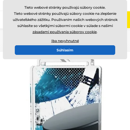
+421220255160
Zavolajte nám
(Po-Pi 8-17)
Tieto webové stránky používajú súbory cookie.
Tieto webové stránky používajú súbory cookie na zlepšenie
0
užívateľského zážitku. Používaním našich webových stránok
Menu
súhlasíte so všetkými súbormi cookie v súlade s našimi
zásadami používania súborov cookie
.
Úvod
Medaile
Akrylátové medaily
MDA40
Iba nevyhnutné
Súhlasím