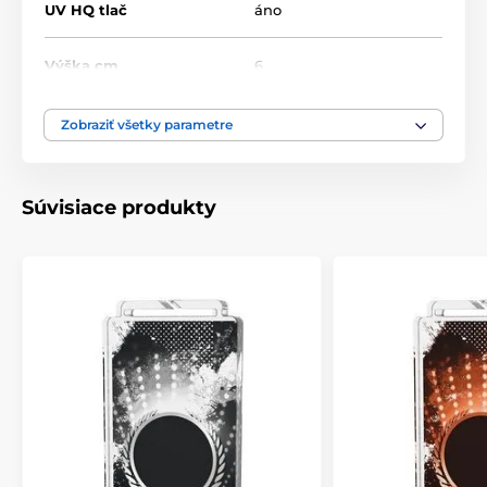
UV HQ tlač
áno
Výška cm
6
Motív
Hokej
Zobraziť všetky parametre
Typ ocenenia
Medaile
Súvisiace produkty
Materiál
akrylát