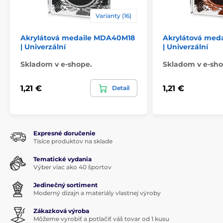
Varianty (16)
Akrylátová medaile MDA40M18
Akrylátová med
| Univerzální
| Univerzální
Skladom v e-shope.
Skladom v e-sho
1,21 €
1,21 €
Detail
Expresné doručenie
Tisíce produktov na sklade
Tematické vydania
Výber viac ako 40 športov
Jedinečný sortiment
Moderný dizajn a materiály vlastnej výroby
Zákazková výroba
Môžeme vyrobiť a potlačiť váš tovar od 1 kusu