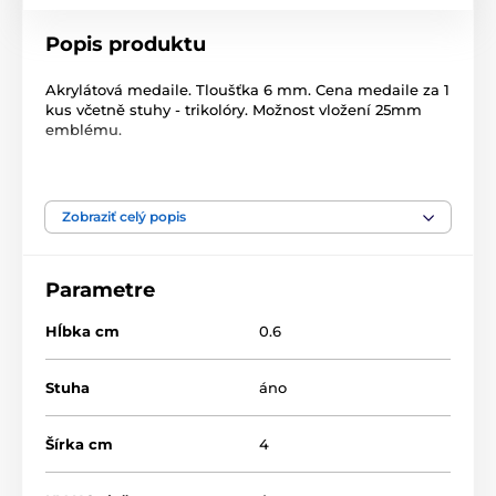
Popis produktu
Akrylátová medaile. Tloušťka 6 mm. Cena medaile za 1
kus včetně stuhy - trikolóry. Možnost vložení 25mm
emblému.
Produkt je zaradený v kategóriách
Zobraziť celý popis
Čísla
Akrylátové medaily
MDA40
Parametre
Hĺbka cm
0.6
Stuha
áno
Šírka cm
4