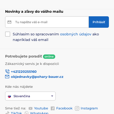
Novinky a zľavy do vášho mailu
Tu napíšte váš e-mail
Prihlásiť
Súhlasím so spracovaním
osobných údajov
ako
napríklad váš email
Potrebujete poradiť
online
Zákaznický servis je k dispozícii
+421220255160
objednavky@pohary-bauer.cz
Kde nás nájdete
Slovenčina
Sme tiež na:
Youtube
Facebook
Instagram
TikTok
WhatsApp