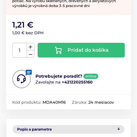
potlač. Na výrobu sklenených, drevených a akrylátových
výrobků je výrobná doba 3-5 pracovné dni
1,21 €
1,00 € bez DPH
Pridať do košíka
Potrebujete poradiť?
online
Zavolajte na
+421220255160
Kód produktu:
MDA40M16
Záruka:
24 mesiacov
Popis a parametre