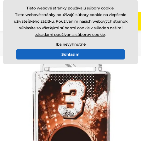
+421220255160
Zavolajte nám
(Po-Pi 8-17)
Tieto webové stránky používajú súbory cookie.
Tieto webové stránky používajú súbory cookie na zlepšenie
0
užívateľského zážitku. Používaním našich webových stránok
Menu
súhlasíte so všetkými súbormi cookie v súlade s našimi
zásadami používania súborov cookie
.
Úvod
Medaile
Akrylátové medaily
MDA40
Iba nevyhnutné
Súhlasím