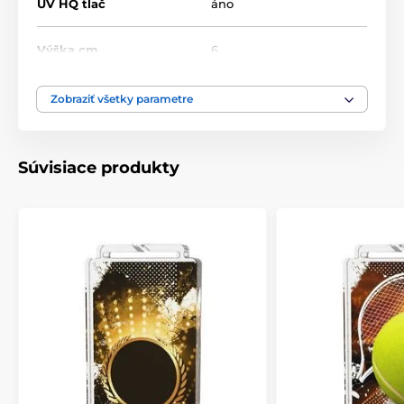
UV HQ tlač
áno
Výška cm
6
Motív
Čísla
Zobraziť všetky parametre
Typ ocenenia
Medaile
Súvisiace produkty
Materiál
akrylát