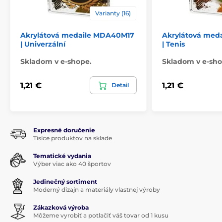
Varianty (16)
Akrylátová medaile MDA40M17
Akrylátová med
| Univerzální
| Tenis
Skladom v e-shope.
Skladom v e-sho
1,21 €
1,21 €
Detail
Expresné doručenie
Tisíce produktov na sklade
Tematické vydania
Výber viac ako 40 športov
Jedinečný sortiment
Moderný dizajn a materiály vlastnej výroby
Zákazková výroba
Môžeme vyrobiť a potlačiť váš tovar od 1 kusu