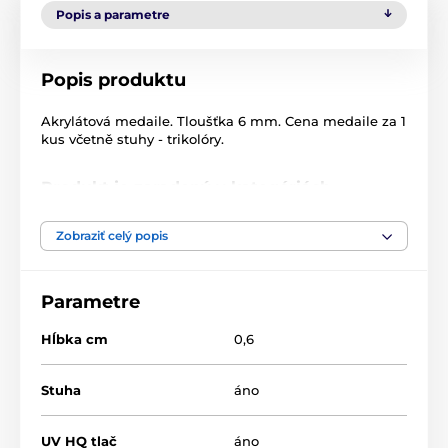
Popis a parametre
Popis produktu
Akrylátová medaile. Tloušťka 6 mm. Cena medaile za 1
kus včetně stuhy - trikolóry.
Produkt je zaradený v kategóriách
Bojová umenie
MDA60
Zobraziť celý popis
Parametre
Hĺbka cm
0,6
Stuha
áno
UV HQ tlač
áno