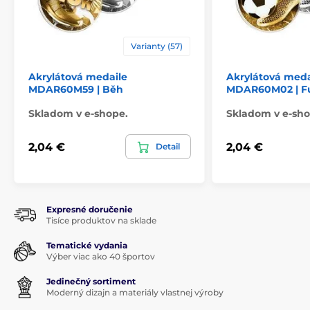
Varianty (57)
Akrylátová medaile
Akrylátová meda
MDAR60M59 | Běh
MDAR60M02 | F
Skladom v e-shope.
Skladom v e-sho
2,04 €
2,04 €
Detail
Expresné doručenie
Tisíce produktov na sklade
Tematické vydania
Výber viac ako 40 športov
Jedinečný sortiment
Moderný dizajn a materiály vlastnej výroby