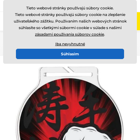
+421220255160
Zavolajte nám
(Po-Pi 8-17)
Tieto webové stránky používajú súbory cookie.
Tieto webové stránky používajú súbory cookie na zlepšenie
0
užívateľského zážitku. Používaním našich webových stránok
Menu
súhlasíte so všetkými súbormi cookie v súlade s našimi
zásadami používania súborov cookie
.
Úvod
Medaile
Akrylátové medaily
MDA60
Iba nevyhnutné
Súhlasím