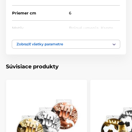
Priemer cm
6
Motív
Bojové umenia
,
Karate
Typ ocenenia
Medaile
Zobraziť všetky parametre
Materiál
akrylát
Súvisiace produkty