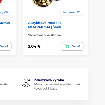
ty (19)
Varianty (57)
A60M59
Akrylátová medaile
Ak
MDAR60M41 | Šach
| F
Skladom v e-shope.
Sk
2,04 €
2,
Detail
Detail
Zákazková výroba
riály
Môžeme vyrobiť a potlačiť váš
tovar od 1 kusu