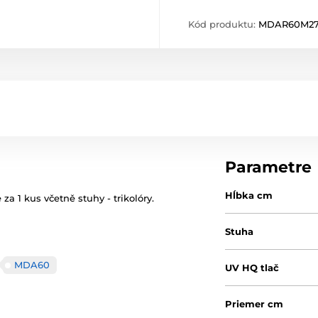
Kód produktu:
MDAR60M2
Parametre
Hĺbka cm
a 1 kus včetně stuhy - trikolóry.
Stuha
MDA60
UV HQ tlač
Priemer cm