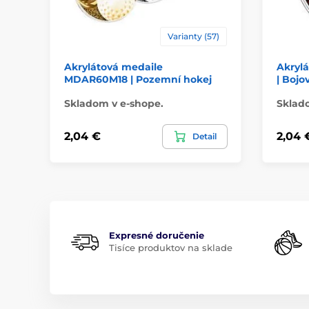
Varianty (57)
Akrylátová medaile
Akryl
MDAR60M18 | Pozemní hokej
| Boj
Skladom v e-shope.
Sklad
2,04 €
2,04 
Detail
Expresné doručenie
Tisíce produktov na sklade