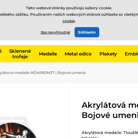
EUR
Tieto webové stránky používajú súbory cookie.
teľského zážitku. Používaním našich webových stránok súhlasíte so všetký
cookie
.
+421220255160
t, kategóriu
Iba nevyhnutné
Súhlasím
Zavolajte nám
(Po-Pi 8
é
Sklenené
Medaile
Metal edice
Plakety
Embl
trofeje
ylátová medaile MDAR60M27 | Bojové umenia
Akrylátová m
Bojové umen
Akrylátová medaile. Tloušť