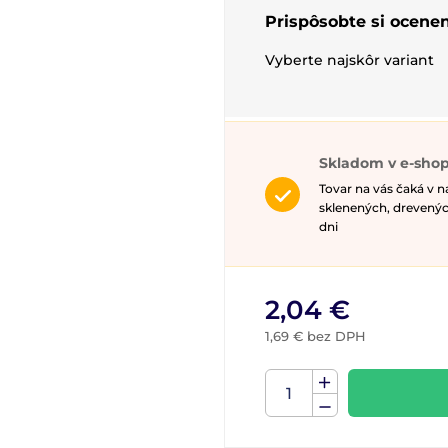
Prispôsobte si ocenen
Vyberte najskôr variant
Skladom v e-shop
Tovar na vás čaká v 
sklenených, drevenýc
dni
2,04 €
1,69 € bez DPH