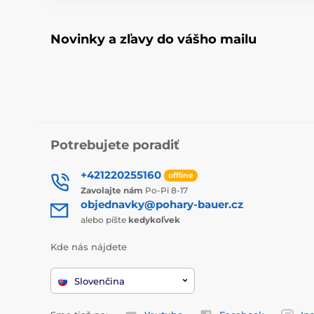
Novinky a zľavy do vášho mailu
Potrebujete poradiť
+421220255160
offline
Zavolajte nám
Po-Pi 8-17
objednavky@pohary-bauer.cz
alebo píšte
kedykoľvek
Kde nás nájdete
Slovenčina