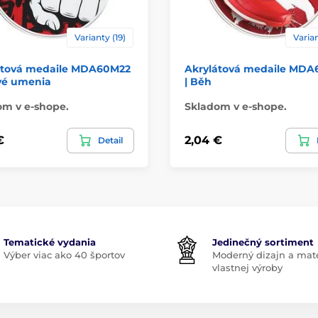
Varianty (19)
Varian
átová medaile MDA60M22
Akrylátová medaile MD
ové umenia
| Běh
om v e-shope.
Skladom v e-shope.
€
2,04 €
Detail
Tematické vydania
Jedinečný sortiment
Výber viac ako 40 športov
Moderný dizajn a mate
vlastnej výroby