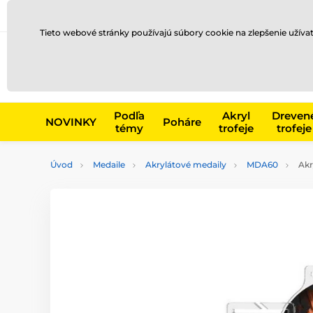
Preprava a platba
Kontakty
Blog
Tieto webové stránky používajú súbory cookie na zlepšenie užíva
Napr. produk
Podľa
Akryl
Dreven
NOVINKY
Poháre
témy
trofeje
trofeje
Úvod
Medaile
Akrylátové medaily
MDA60
Akr