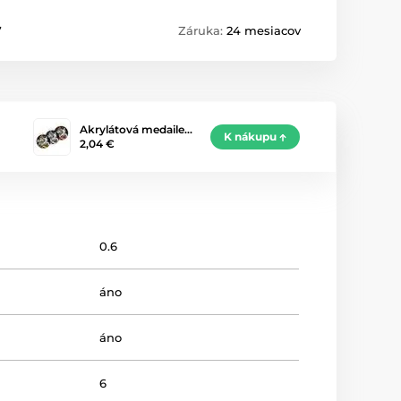
7
Záruka:
24 mesiacov
Akrylátová medaile…
K nákupu
2,04 €
0.6
áno
áno
6