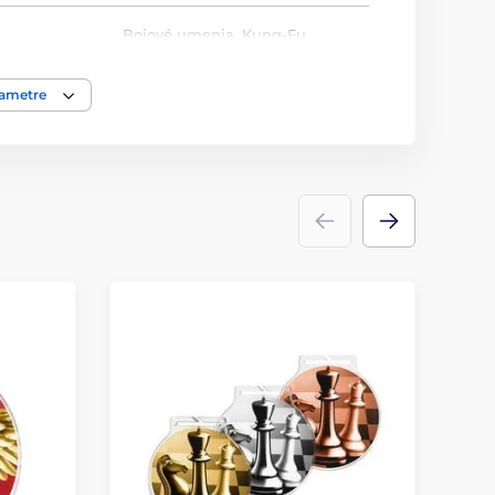
Bojové umenia
,
Kung-Fu
Medaile
rametre
akrylát