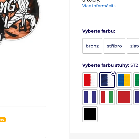
trikolóry.
Viac informácií ›
Vyberte farbu:
bronz
stříbro
zlat
Vyberte farbu stuhy:
ST2
ine