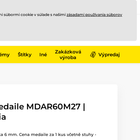
Registrovať sa
Prihlásiť sa
mi súbormi cookie v súlade s našimi
zásadami používania súborov
0
offline
0,00 €
-17)
Zakázková
émy
Štítky
Iné
Výpredaj
výroba
edaile MDAR60M27 |
ia
ka 6 mm. Cena medaile za 1 kus včetně stuhy -