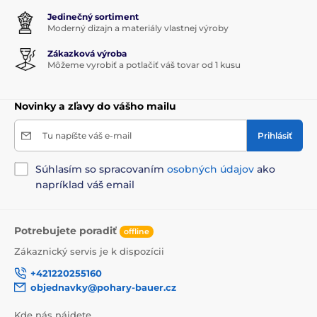
Jedinečný sortiment
Moderný dizajn a materiály vlastnej výroby
Zákazková výroba
Môžeme vyrobiť a potlačiť váš tovar od 1 kusu
Novinky a zľavy do vášho mailu
Tu napíšte váš e-mail
Prihlásiť
Súhlasím so spracovaním
osobných údajov
ako
napríklad váš email
Potrebujete poradiť
offline
Zákaznický servis je k dispozícii
+421220255160
objednavky@pohary-bauer.cz
Kde nás nájdete