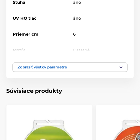
Stuha
áno
UV HQ tlač
áno
Priemer cm
6
Motív
Ostatné
Typ ocenenia
Medaile
Zobraziť všetky parametre
Materiál
akrylát
Súvisiace produkty