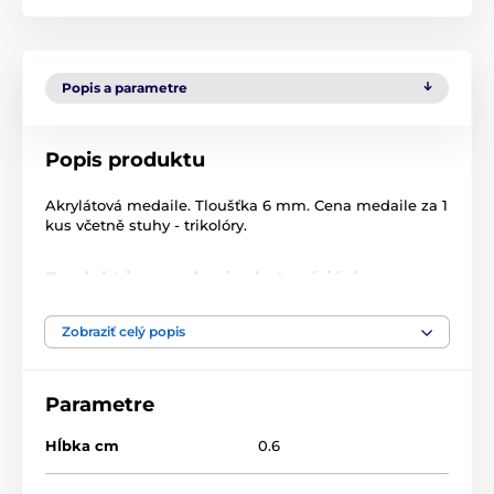
Popis a parametre
Popis produktu
Akrylátová medaile. Tloušťka 6 mm. Cena medaile za 1
kus včetně stuhy - trikolóry.
Produkt je zaradený v kategóriách
Akrylátové medaily
MDA60
Zobraziť celý popis
Parametre
Hĺbka cm
0.6