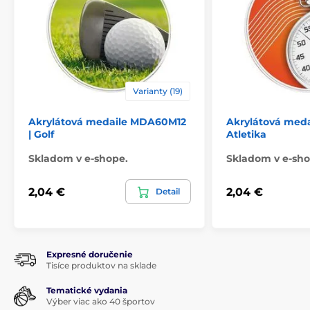
Varianty (19)
Akrylátová medaile MDA60M12
Akrylátová meda
| Golf
Atletika
Skladom v e-shope.
Skladom v e-sho
2,04 €
2,04 €
Detail
Expresné doručenie
Tisíce produktov na sklade
Tematické vydania
Výber viac ako 40 športov