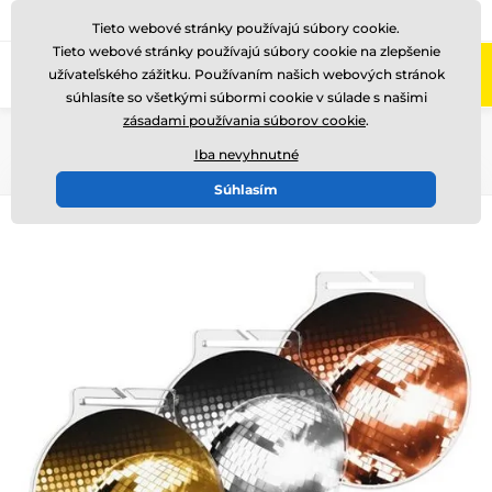
+421220255160
Zavolajte nám
(Po-Pi 8-17)
Tieto webové stránky používajú súbory cookie.
Tieto webové stránky používajú súbory cookie na zlepšenie
0
užívateľského zážitku. Používaním našich webových stránok
Menu
súhlasíte so všetkými súbormi cookie v súlade s našimi
zásadami používania súborov cookie
.
Úvod
Medaile
Akrylátové medaily
MDA60
Iba nevyhnutné
Súhlasím