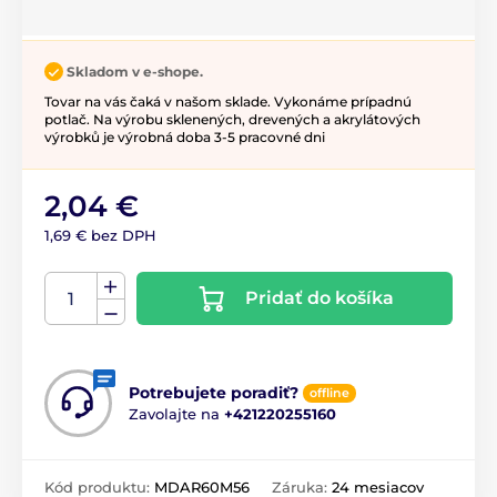
Skladom v e-shope.
Tovar na vás čaká v našom sklade. Vykonáme prípadnú
potlač. Na výrobu sklenených, drevených a akrylátových
výrobků je výrobná doba 3-5 pracovné dni
2,04 €
1,69 € bez DPH
Pridať do košíka
Potrebujete poradiť?
offline
Zavolajte na
+421220255160
Kód produktu:
MDAR60M56
Záruka:
24 mesiacov